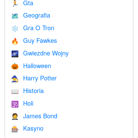
Gta
🏃
Geografia
🗺
Gra O Tron
❄️
Guy Fawkes
🔥
Gwiezdne Wojny
🌌
Halloween
🎃
Harry Potter
🧙
Historia
📖
Holi
🕉
James Bond
🤵
Kasyno
🎰