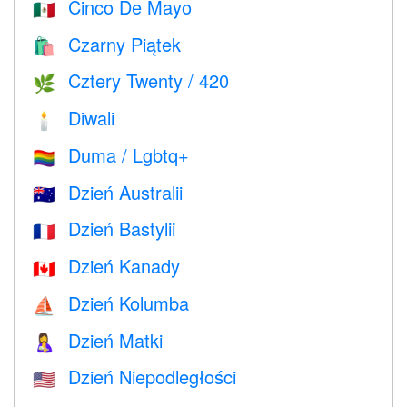
Cinco De Mayo
🇲🇽
Czarny Piątek
🛍
Cztery Twenty / 420
🌿
Diwali
🕯
Duma / Lgbtq+
🏳️‍🌈
Dzień Australii
🇦🇺
Dzień Bastylii
🇫🇷
Dzień Kanady
🇨🇦
Dzień Kolumba
⛵️
Dzień Matki
🤱
Dzień Niepodległości
🇺🇸