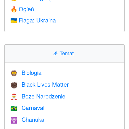
Ogień
🔥
Flaga: Ukraina
🇺🇦
🎉
Temat
Biologia
🦁
Black Lives Matter
✊🏿
Boże Narodzenie
🎅
Carnaval
🇧🇷
Chanuka
🕎