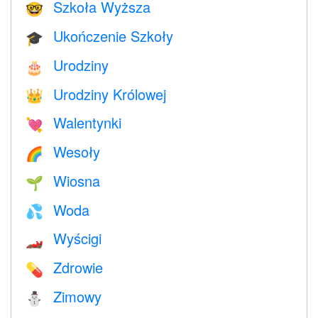
Szkoła Wyższa
🤓
Ukończenie Szkoły
🎓
Urodziny
🎂
Urodziny Królowej
👑
Walentynki
💘
Wesoły
🌈
Wiosna
🌱
Woda
💦
Wyścigi
🏎
Zdrowie
💊
Zimowy
⛄