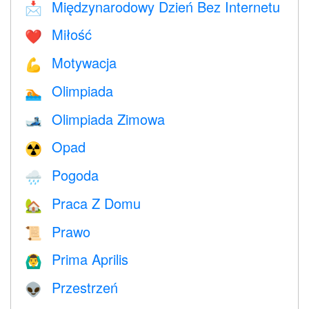
Międzynarodowy Dzień Bez Internetu
📩
Miłość
❤️️
Motywacja
💪
Olimpiada
🏊
Olimpiada Zimowa
🎿
Opad
☢️
Pogoda
🌧
Praca Z Domu
🏡
Prawo
📜
Prima Aprilis
🙆‍♂️
Przestrzeń
👽