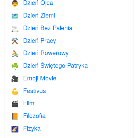
Dzień Ojca
👨
Dzień Ziemi
🗺️
Dzień Bez Palenia
🚬
Dzień Pracy
⚒️
Dzień Rowerowy
🚴
Dzień Świętego Patryka
☘️
Emoji Movie
🎥
Festivus
💪
Film
🎬
Filozofia
📙
Fizyka
🌠