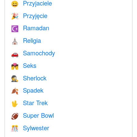
Przyjaciele
😄
Przyjęcie
🎉
Ramadan
☪️
Religia
⛪️
Samochody
🚗
Seks
💏
Sherlock
🕵️
Spadek
🍂
Star Trek
🖖
Super Bowl
🏈
Sylwester
🎊