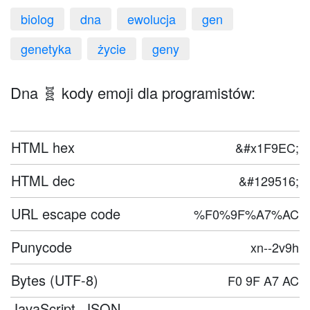
biolog
dna
ewolucja
gen
genetyka
życie
geny
Dna 🧬 kody emoji dla programistów:
HTML hex
&#x1F9EC;
HTML dec
&#129516;
URL escape code
%F0%9F%A7%AC
Punycode
xn--2v9h
Bytes (UTF-8)
F0 9F A7 AC
JavaScript, JSON,