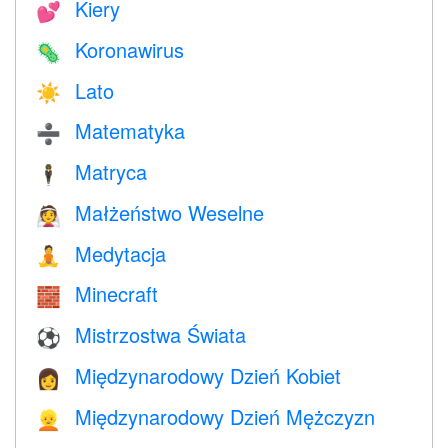
Kiery
💕
Koronawirus
🦠
Lato
☀️
Matematyka
➗
Matryca
🕴️
Małżeństwo Weselne
👰
Medytacja
🧘
Minecraft
🧱
Mistrzostwa Świata
⚽
Międzynarodowy Dzień Kobiet
👩
Międzynarodowy Dzień Mężczyzn
👱