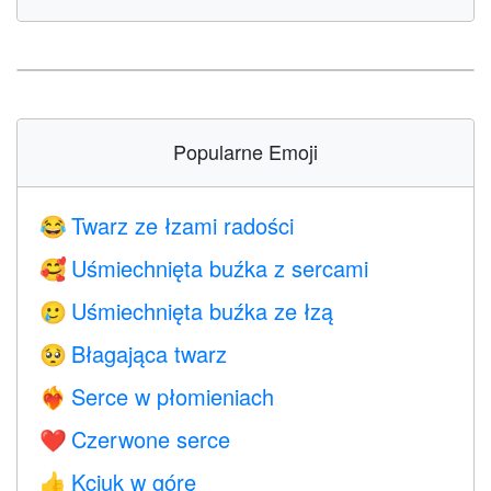
Popularne Emoji
Twarz ze łzami radości
😂
Uśmiechnięta buźka z sercami
🥰
Uśmiechnięta buźka ze łzą
🥲
Błagająca twarz
🥺
Serce w płomieniach
❤️‍🔥
Czerwone serce
❤️
Kciuk w górę
👍