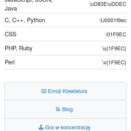
\uD83E\uDDEC
Java
C, C++, Python
\U0001f9ec
CSS
\01F9EC
PHP, Ruby
\u{1F9EC}
Perl
\x{1F9EC}
⌨️
Emoji Klawiatura
📝
Blog
🕹️
Gra w koncentrację