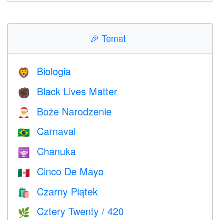
🎉
Temat
Biologia
🦁
Black Lives Matter
✊🏿
Boże Narodzenie
🎅
Carnaval
🇧🇷
Chanuka
🕎
Cinco De Mayo
🇲🇽
Czarny Piątek
🛍
Cztery Twenty / 420
🌿