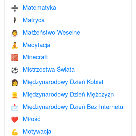
Matematyka
➗
Matryca
🕴️
Małżeństwo Weselne
👰
Medytacja
🧘
Minecraft
🧱
Mistrzostwa Świata
⚽
Międzynarodowy Dzień Kobiet
👩
Międzynarodowy Dzień Mężczyzn
👱
Międzynarodowy Dzień Bez Internetu
📩
Miłość
❤️️
Motywacja
💪