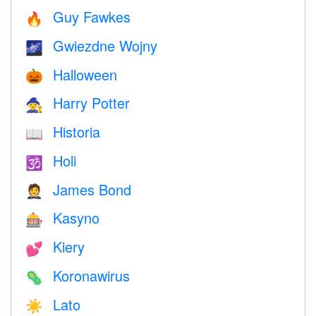
Guy Fawkes
🔥
Gwiezdne Wojny
🌌
Halloween
🎃
Harry Potter
🧙
Historia
📖
Holi
🕉
James Bond
🤵
Kasyno
🎰
Kiery
💕
Koronawirus
🦠
Lato
☀️