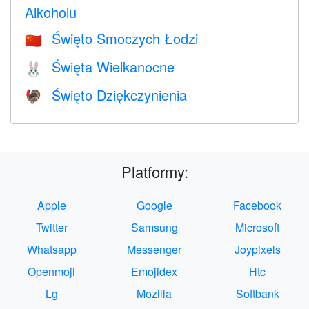
Alkoholu
Święto Smoczych Łodzi
🇨🇳
Święta Wielkanocne
🐰
Święto Dziękczynienia
🦃
Platformy:
Apple
Google
Facebook
Twitter
Samsung
Microsoft
Whatsapp
Messenger
Joypixels
Openmoji
Emojidex
Htc
Lg
Mozilla
Softbank