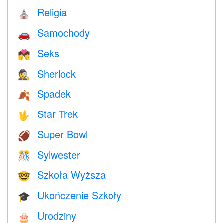
Religia
⛪️
Samochody
🚗
Seks
💏
Sherlock
🕵️
Spadek
🍂
Star Trek
🖖
Super Bowl
🏈
Sylwester
🎊
Szkoła Wyższa
🤓
Ukończenie Szkoły
🎓
Urodziny
🎂