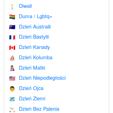
Diwali
🕯
Duma / Lgbtq+
🏳️‍🌈
Dzień Australii
🇦🇺
Dzień Bastylii
🇫🇷
Dzień Kanady
🇨🇦
Dzień Kolumba
⛵️
Dzień Matki
🤱
Dzień Niepodległości
🇺🇸
Dzień Ojca
👨
Dzień Ziemi
🗺️
Dzień Bez Palenia
🚬