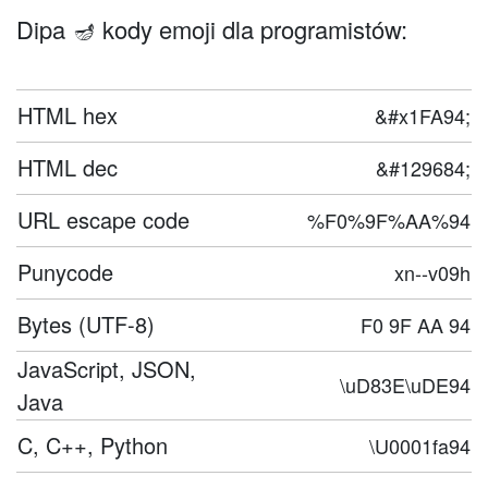
Dipa 🪔 kody emoji dla programistów:
HTML hex
&#x1FA94;
HTML dec
&#129684;
URL escape code
%F0%9F%AA%94
Punycode
xn--v09h
Bytes (UTF-8)
F0 9F AA 94
JavaScript, JSON,
\uD83E\uDE94
Java
C, C++, Python
\U0001fa94