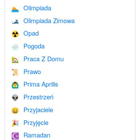
Olimpiada
🏊
Olimpiada Zimowa
🎿
Opad
☢️
Pogoda
🌧
Praca Z Domu
🏡
Prawo
📜
Prima Aprilis
🙆‍♂️
Przestrzeń
👽
Przyjaciele
😄
Przyjęcie
🎉
Ramadan
☪️