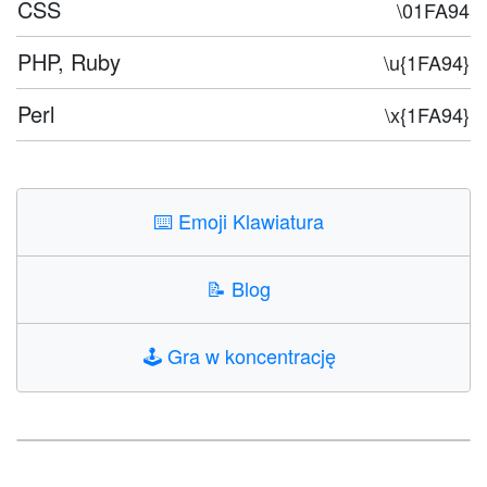
CSS
\01FA94
PHP, Ruby
\u{1FA94}
Perl
\x{1FA94}
⌨️
Emoji Klawiatura
📝
Blog
🕹️
Gra w koncentrację