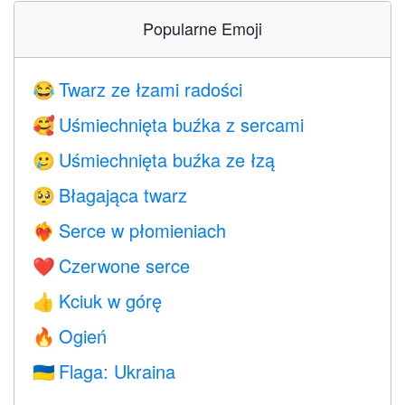
Popularne Emoji
Twarz ze łzami radości
😂
Uśmiechnięta buźka z sercami
🥰
Uśmiechnięta buźka ze łzą
🥲
Błagająca twarz
🥺
Serce w płomieniach
❤️‍🔥
Czerwone serce
❤️
Kciuk w górę
👍
Ogień
🔥
Flaga: Ukraina
🇺🇦