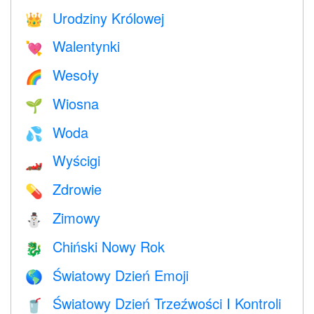
Urodziny Królowej
👑
Walentynki
💘
Wesoły
🌈
Wiosna
🌱
Woda
💦
Wyścigi
🏎
Zdrowie
💊
Zimowy
⛄
Chiński Nowy Rok
🐉
Światowy Dzień Emoji
🌎
Światowy Dzień Trzeźwości I Kontroli
🥤