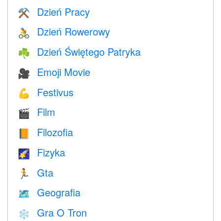
Dzień Pracy
⚒️
Dzień Rowerowy
🚴
Dzień Świętego Patryka
☘️
Emoji Movie
🎥
Festivus
💪
Film
🎬
Filozofia
📙
Fizyka
🌠
Gta
🏃
Geografia
🗺
Gra O Tron
❄️