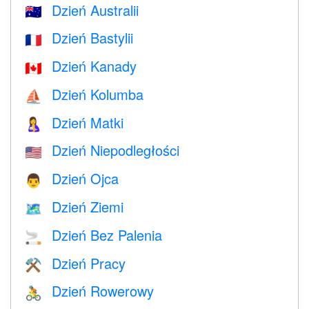
Dzień Australii
🇦🇺
Dzień Bastylii
🇫🇷
Dzień Kanady
🇨🇦
Dzień Kolumba
⛵️
Dzień Matki
🤱
Dzień Niepodległości
🇺🇸
Dzień Ojca
👨
Dzień Ziemi
🗺️
Dzień Bez Palenia
🚬
Dzień Pracy
⚒️
Dzień Rowerowy
🚴