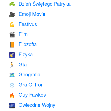
Dzień Świętego Patryka
☘️
Emoji Movie
🎥
Festivus
💪
Film
🎬
Filozofia
📙
Fizyka
🌠
Gta
🏃
Geografia
🗺
Gra O Tron
❄️
Guy Fawkes
🔥
Gwiezdne Wojny
🌌