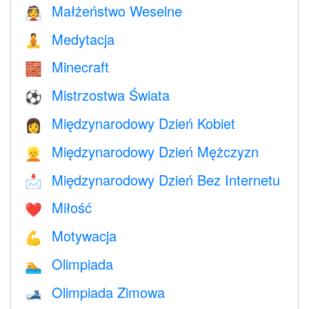
Małżeństwo Weselne
👰
Medytacja
🧘
Minecraft
🧱
Mistrzostwa Świata
⚽
Międzynarodowy Dzień Kobiet
👩
Międzynarodowy Dzień Mężczyzn
👱
Międzynarodowy Dzień Bez Internetu
📩
Miłość
❤️️
Motywacja
💪
Olimpiada
🏊
Olimpiada Zimowa
🎿