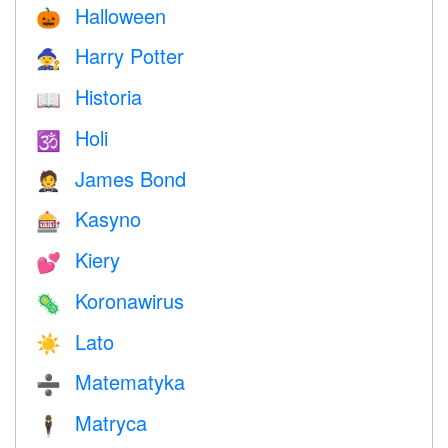
Halloween
🎃
Harry Potter
🧙
Historia
📖
Holi
🕉
James Bond
🤵
Kasyno
🎰
Kiery
💕
Koronawirus
🦠
Lato
☀️
Matematyka
➗
Matryca
🕴️