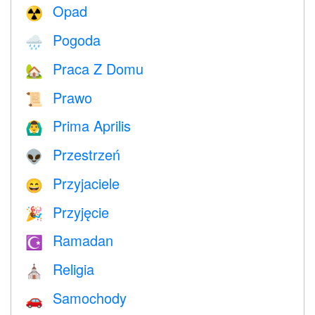
Opad
☢️
Pogoda
🌧
Praca Z Domu
🏡
Prawo
📜
Prima Aprilis
🙆‍♂️
Przestrzeń
👽
Przyjaciele
😄
Przyjęcie
🎉
Ramadan
☪️
Religia
⛪️
Samochody
🚗