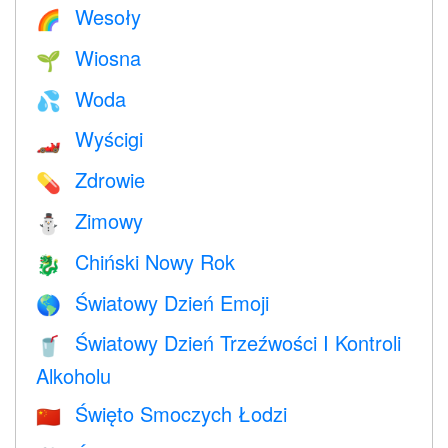
Wesoły
🌈
Wiosna
🌱
Woda
💦
Wyścigi
🏎
Zdrowie
💊
Zimowy
⛄
Chiński Nowy Rok
🐉
Światowy Dzień Emoji
🌎
Światowy Dzień Trzeźwości I Kontroli
🥤
Alkoholu
Święto Smoczych Łodzi
🇨🇳