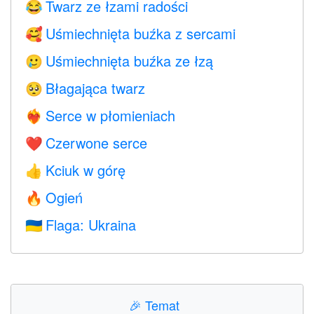
Twarz ze łzami radości
😂
Uśmiechnięta buźka z sercami
🥰
Uśmiechnięta buźka ze łzą
🥲
Błagająca twarz
🥺
Serce w płomieniach
❤️‍🔥
Czerwone serce
❤️
Kciuk w górę
👍
Ogień
🔥
Flaga: Ukraina
🇺🇦
🎉
Temat