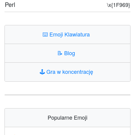
Perl
\x{1F969}
⌨️
Emoji Klawiatura
📝
Blog
🕹️
Gra w koncentrację
Popularne Emoji