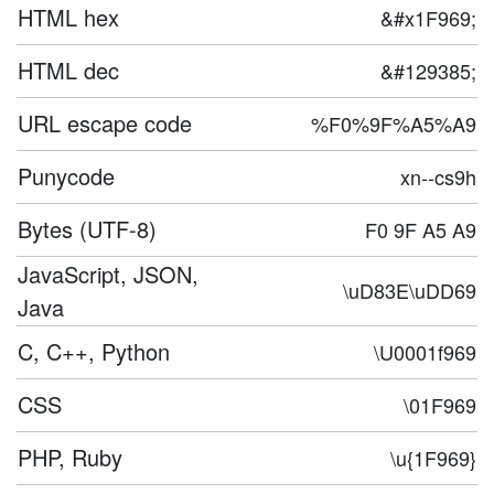
HTML hex
&#x1F969;
HTML dec
&#129385;
URL escape code
%F0%9F%A5%A9
Punycode
xn--cs9h
Bytes (UTF-8)
F0 9F A5 A9
JavaScript, JSON,
\uD83E\uDD69
Java
C, C++, Python
\U0001f969
CSS
\01F969
PHP, Ruby
\u{1F969}