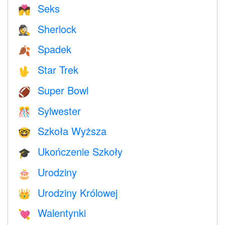
Seks
💏
Sherlock
🕵️
Spadek
🍂
Star Trek
🖖
Super Bowl
🏈
Sylwester
🎊
Szkoła Wyższa
🤓
Ukończenie Szkoły
🎓
Urodziny
🎂
Urodziny Królowej
👑
Walentynki
💘