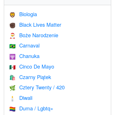
Biologia
🦁
Black Lives Matter
✊🏿
Boże Narodzenie
🎅
Carnaval
🇧🇷
Chanuka
🕎
Cinco De Mayo
🇲🇽
Czarny Piątek
🛍
Cztery Twenty / 420
🌿
Diwali
🕯
Duma / Lgbtq+
🏳️‍🌈