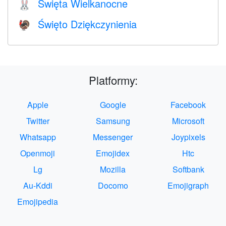
Święta Wielkanocne
🐰
Święto Dziękczynienia
🦃
Platformy:
Apple
Google
Facebook
Twitter
Samsung
Microsoft
Whatsapp
Messenger
Joypixels
Openmoji
Emojidex
Htc
Lg
Mozilla
Softbank
Au-Kddi
Docomo
Emojigraph
Emojipedia