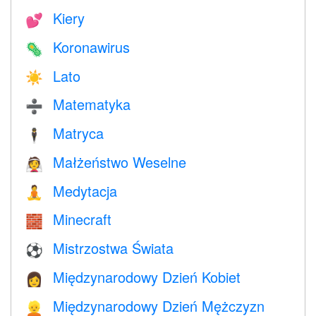
Kiery
💕
Koronawirus
🦠
Lato
☀️
Matematyka
➗
Matryca
🕴️
Małżeństwo Weselne
👰
Medytacja
🧘
Minecraft
🧱
Mistrzostwa Świata
⚽
Międzynarodowy Dzień Kobiet
👩
Międzynarodowy Dzień Mężczyzn
👱