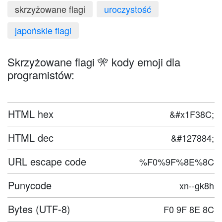
skrzyżowane flagi
uroczystość
japońskie flagi
Skrzyżowane flagi 🎌 kody emoji dla
programistów:
HTML hex
&#x1F38C;
HTML dec
&#127884;
URL escape code
%F0%9F%8E%8C
Punycode
xn--gk8h
Bytes (UTF-8)
F0 9F 8E 8C