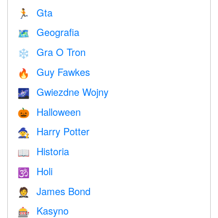
Gta
🏃
Geografia
🗺
Gra O Tron
❄️
Guy Fawkes
🔥
Gwiezdne Wojny
🌌
Halloween
🎃
Harry Potter
🧙
Historia
📖
Holi
🕉
James Bond
🤵
Kasyno
🎰