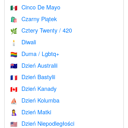
Cinco De Mayo
🇲🇽
Czarny Piątek
🛍
Cztery Twenty / 420
🌿
Diwali
🕯
Duma / Lgbtq+
🏳️‍🌈
Dzień Australii
🇦🇺
Dzień Bastylii
🇫🇷
Dzień Kanady
🇨🇦
Dzień Kolumba
⛵️
Dzień Matki
🤱
Dzień Niepodległości
🇺🇸