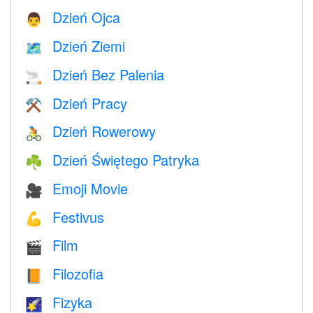
Dzień Ojca
👨
Dzień Ziemi
🗺️
Dzień Bez Palenia
🚬
Dzień Pracy
⚒️
Dzień Rowerowy
🚴
Dzień Świętego Patryka
☘️
Emoji Movie
🎥
Festivus
💪
Film
🎬
Filozofia
📙
Fizyka
🌠