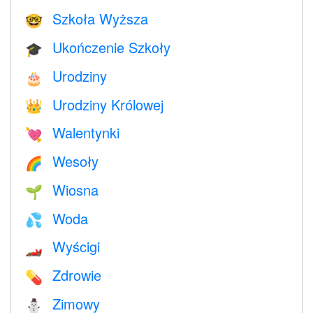
Szkoła Wyższa
🤓
Ukończenie Szkoły
🎓
Urodziny
🎂
Urodziny Królowej
👑
Walentynki
💘
Wesoły
🌈
Wiosna
🌱
Woda
💦
Wyścigi
🏎
Zdrowie
💊
Zimowy
⛄