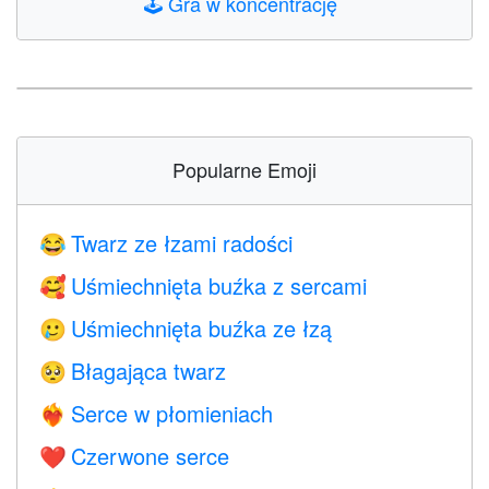
🕹️
Gra w koncentrację
Popularne Emoji
Twarz ze łzami radości
😂
Uśmiechnięta buźka z sercami
🥰
Uśmiechnięta buźka ze łzą
🥲
Błagająca twarz
🥺
Serce w płomieniach
❤️‍🔥
Czerwone serce
❤️