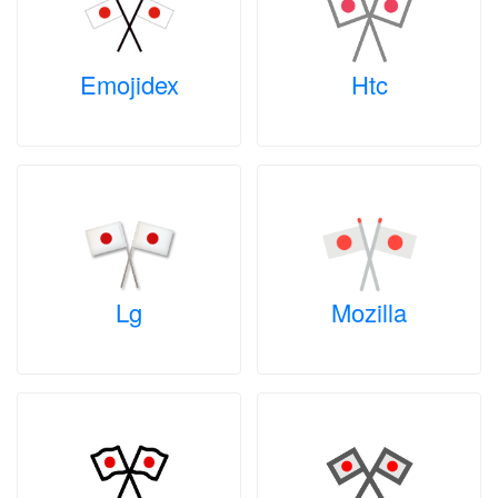
Emojidex
Htc
Lg
Mozilla