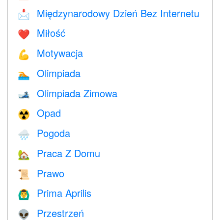
Międzynarodowy Dzień Bez Internetu
📩
Miłość
❤️️
Motywacja
💪
Olimpiada
🏊
Olimpiada Zimowa
🎿
Opad
☢️
Pogoda
🌧
Praca Z Domu
🏡
Prawo
📜
Prima Aprilis
🙆‍♂️
Przestrzeń
👽