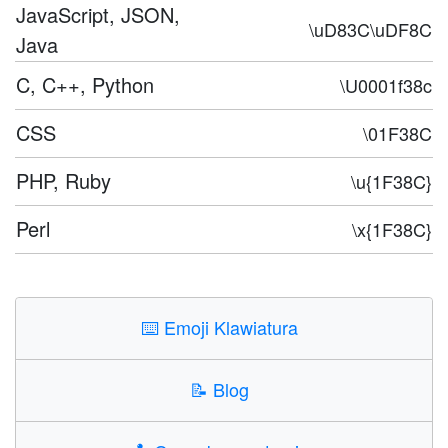
JavaScript, JSON,
\uD83C\uDF8C
Java
C, C++, Python
\U0001f38c
CSS
\01F38C
PHP, Ruby
\u{1F38C}
Perl
\x{1F38C}
⌨️
Emoji Klawiatura
📝
Blog