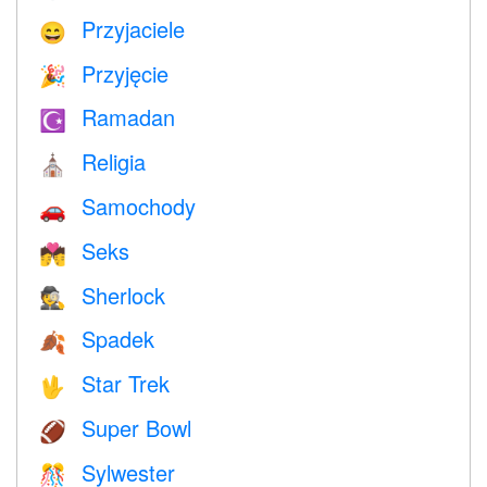
Przyjaciele
😄
Przyjęcie
🎉
Ramadan
☪️
Religia
⛪️
Samochody
🚗
Seks
💏
Sherlock
🕵️
Spadek
🍂
Star Trek
🖖
Super Bowl
🏈
Sylwester
🎊