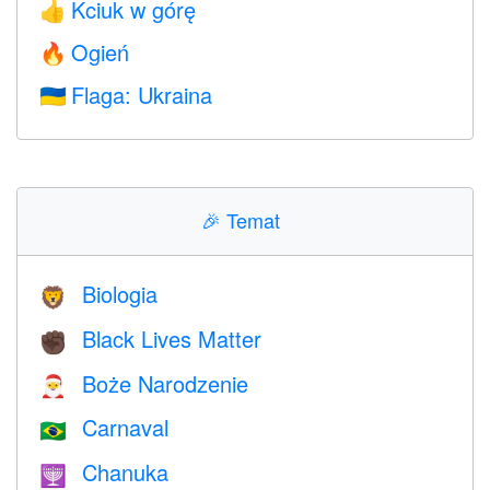
Kciuk w górę
👍
Ogień
🔥
Flaga: Ukraina
🇺🇦
🎉
Temat
Biologia
🦁
Black Lives Matter
✊🏿
Boże Narodzenie
🎅
Carnaval
🇧🇷
Chanuka
🕎