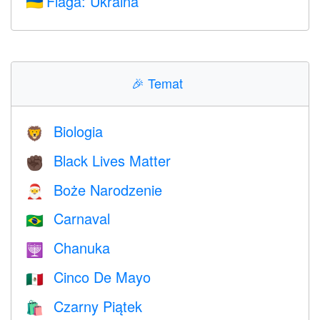
Flaga: Ukraina
🇺🇦
🎉
Temat
Biologia
🦁
Black Lives Matter
✊🏿
Boże Narodzenie
🎅
Carnaval
🇧🇷
Chanuka
🕎
Cinco De Mayo
🇲🇽
Czarny Piątek
🛍