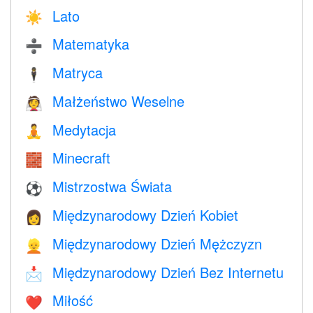
Lato
☀️
Matematyka
➗
Matryca
🕴️
Małżeństwo Weselne
👰
Medytacja
🧘
Minecraft
🧱
Mistrzostwa Świata
⚽
Międzynarodowy Dzień Kobiet
👩
Międzynarodowy Dzień Mężczyzn
👱
Międzynarodowy Dzień Bez Internetu
📩
Miłość
❤️️