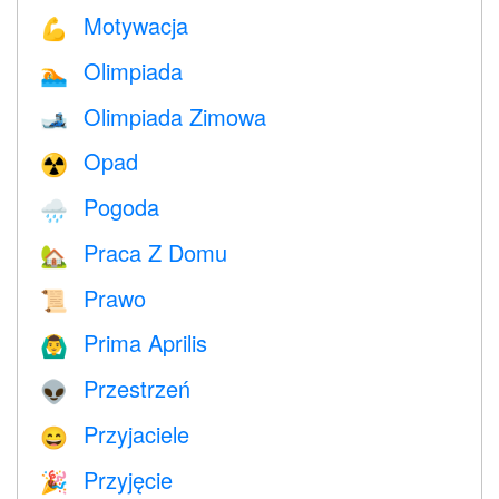
Motywacja
💪
Olimpiada
🏊
Olimpiada Zimowa
🎿
Opad
☢️
Pogoda
🌧
Praca Z Domu
🏡
Prawo
📜
Prima Aprilis
🙆‍♂️
Przestrzeń
👽
Przyjaciele
😄
Przyjęcie
🎉