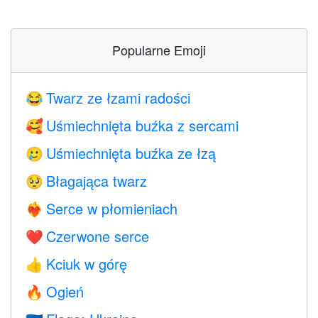
Popularne Emoji
Twarz ze łzami radości
😂
Uśmiechnięta buźka z sercami
🥰
Uśmiechnięta buźka ze łzą
🥲
Błagająca twarz
🥺
Serce w płomieniach
❤️‍🔥
Czerwone serce
❤️
Kciuk w górę
👍
Ogień
🔥