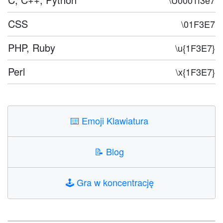
\U0001f3e7
CSS
\01F3E7
PHP, Ruby
\u{1F3E7}
Perl
\x{1F3E7}
⌨️
Emoji Klawiatura
📝
Blog
🕹️
Gra w koncentrację