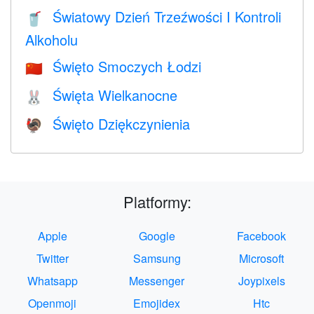
Światowy Dzień Trzeźwości I Kontroli
🥤
Alkoholu
Święto Smoczych Łodzi
🇨🇳
Święta Wielkanocne
🐰
Święto Dziękczynienia
🦃
Platformy:
Apple
Google
Facebook
Twitter
Samsung
Microsoft
Whatsapp
Messenger
Joypixels
Openmoji
Emojidex
Htc