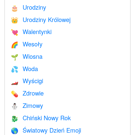
Urodziny
🎂
Urodziny Królowej
👑
Walentynki
💘
Wesoły
🌈
Wiosna
🌱
Woda
💦
Wyścigi
🏎
Zdrowie
💊
Zimowy
⛄
Chiński Nowy Rok
🐉
Światowy Dzień Emoji
🌎