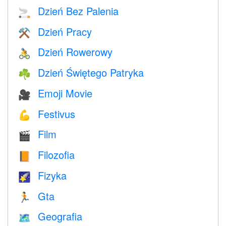
Dzień Bez Palenia
🚬
Dzień Pracy
⚒️
Dzień Rowerowy
🚴
Dzień Świętego Patryka
☘️
Emoji Movie
🎥
Festivus
💪
Film
🎬
Filozofia
📙
Fizyka
🌠
Gta
🏃
Geografia
🗺