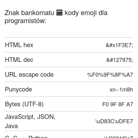
Znak bankomatu 🏧 kody emoji dla
programistów:
HTML hex
&#x1F3E7;
HTML dec
&#127975;
URL escape code
%F0%9F%8F%A7
Punycode
xn--1m8h
Bytes (UTF-8)
F0 9F 8F A7
JavaScript, JSON,
\uD83C\uDFE7
Java
C, C++, Python