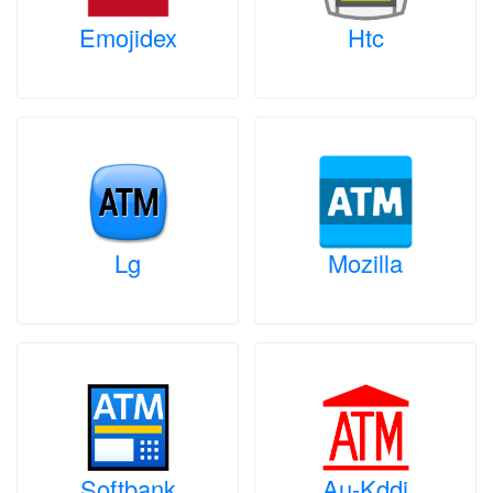
Emojidex
Htc
Lg
Mozilla
Softbank
Au-Kddi