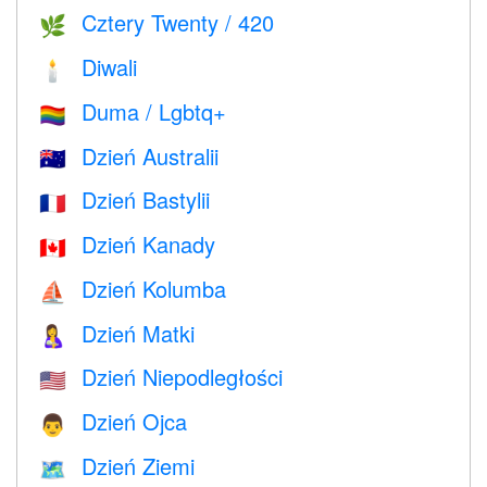
Cztery Twenty / 420
🌿
Diwali
🕯
Duma / Lgbtq+
🏳️‍🌈
Dzień Australii
🇦🇺
Dzień Bastylii
🇫🇷
Dzień Kanady
🇨🇦
Dzień Kolumba
⛵️
Dzień Matki
🤱
Dzień Niepodległości
🇺🇸
Dzień Ojca
👨
Dzień Ziemi
🗺️