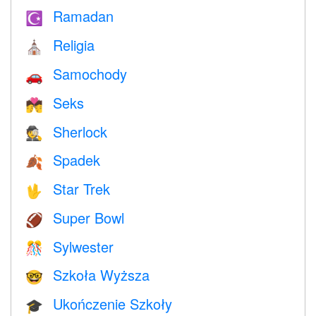
Ramadan
☪️
Religia
⛪️
Samochody
🚗
Seks
💏
Sherlock
🕵️
Spadek
🍂
Star Trek
🖖
Super Bowl
🏈
Sylwester
🎊
Szkoła Wyższa
🤓
Ukończenie Szkoły
🎓