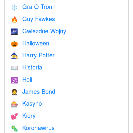
Gra O Tron
❄️
Guy Fawkes
🔥
Gwiezdne Wojny
🌌
Halloween
🎃
Harry Potter
🧙
Historia
📖
Holi
🕉
James Bond
🤵
Kasyno
🎰
Kiery
💕
Koronawirus
🦠