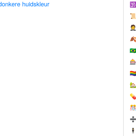
donkere huidskleur




🇧

🏳️‍



🕴