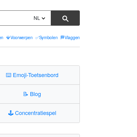
NL
ten
💎
Voorwerpen
✅
Symbolen
🏁
Vlaggen
⌨️
Emoji-Toetsenbord
📝
Blog
🕹️
Concentratiespel