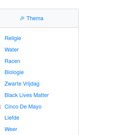
🎉
Thema
Religie
️
Water

Racen

Biologie

Zwarte Vrijdag

Black Lives Matter

Cinco De Mayo

Liefde
️
Weer
