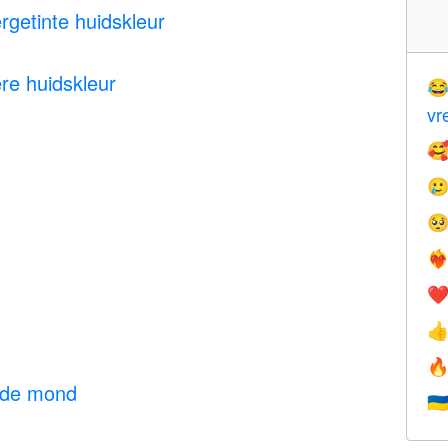
getinte huidskleur
re huidskleur

vr



❤️‍
❤


 de mond
🇺