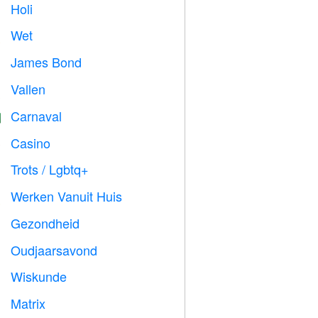
Holi

Wet

James Bond

Vallen

Carnaval

Casino

Trots / Lgbtq+

Werken Vanuit Huis

Gezondheid

Oudjaarsavond

Wiskunde
➗
Matrix
️