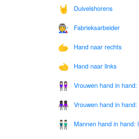
Duivelshorens
🤘
Fabrieksarbeider
🧑‍🏭
Hand naar rechts
🫱
Hand naar links
🫲
Vrouwen hand in hand: l
👭🏻
Vrouwen hand in hand: 
👭🏿
Mannen hand in hand: li
👬🏻