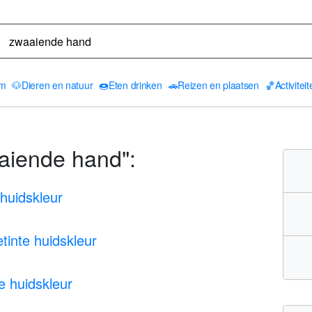
am
🐶
Dieren en natuur
🍩
Eten drinken
🚗
Reizen en plaatsen
🏀
Activitei
aiende hand":
huidskleur
tinte huidskleur
e huidskleur