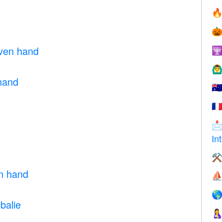


ven hand

🙆‍♂
hand
🇦
🇫

In
⚒
n hand
⛵

balie
