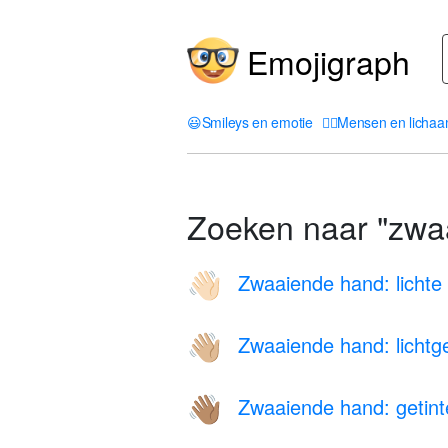
Emojigraph
😃
Smileys en emotie
🤦‍♀️
Mensen en licha
Zoeken naar "zwa
Zwaaiende hand: lichte 
👋🏻
Zwaaiende hand: lichtge
👋🏼
Zwaaiende hand: getint
👋🏽