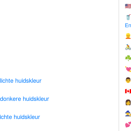
🇺

En


☘

ichte huidskleur

🇨
donkere huidskleur


chte huidskleur
