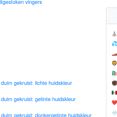
tgestoken vingers
⛪




duim gekruist: lichte huidskleur
✊
🇲
duim gekruist: getinte huidskleur
❤️

duim gekruist: donkergetinte huidskleur