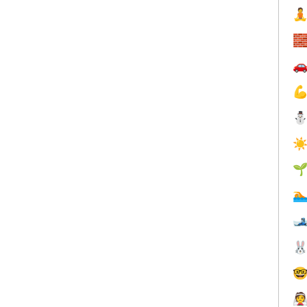




☀





