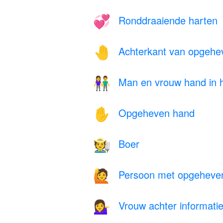
Ronddraaiende harten
💞
Achterkant van opgehe
🤚
Man en vrouw hand in 
👫
Opgeheven hand
✋
Boer
🧑‍🌾
Persoon met opgeheve
🙋
Vrouw achter informatie
💁‍♀️