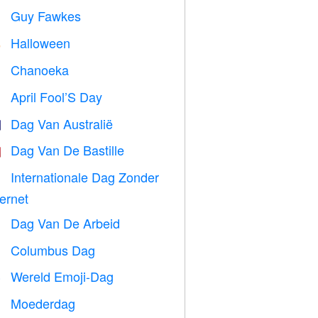
Guy Fawkes

Halloween

Chanoeka

April Fool’S Day
️
Dag Van Australië

Dag Van De Bastille

Internationale Dag Zonder

ternet
Dag Van De Arbeid
️
Columbus Dag
️
Wereld Emoji-Dag

Moederdag
