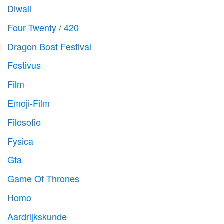
Diwali

Four Twenty / 420

Dragon Boat Festival

Festivus

Film

Emoji-Film

Filosofie

Fysica

Gta

Game Of Thrones
️
Homo

Aardrijkskunde
