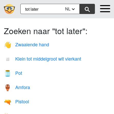
NL
Zoeken naar "tot later":
Zwaaiende hand
👋
Klein tot middelgroot wit vierkant
◽
Pot
🫙
Amfora
🏺
Pistool
🔫