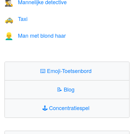
Mannelijke detective
🕵️‍♂️
Taxi
🚕
Man met blond haar
👱‍♂️
⌨️
Emoji-Toetsenbord
📝
Blog
🕹️
Concentratiespel