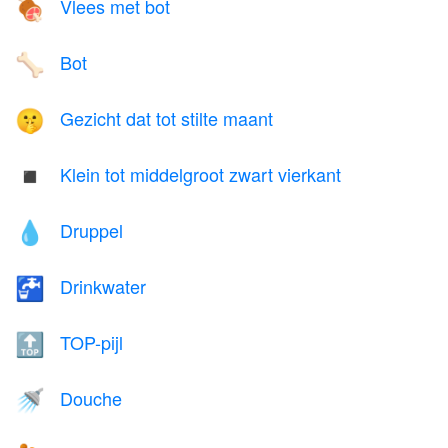
Vlees met bot
🍖
Bot
🦴
Gezicht dat tot stilte maant
🤫
Klein tot middelgroot zwart vierkant
◾
Druppel
💧
Drinkwater
🚰
TOP-pijl
🔝
Douche
🚿