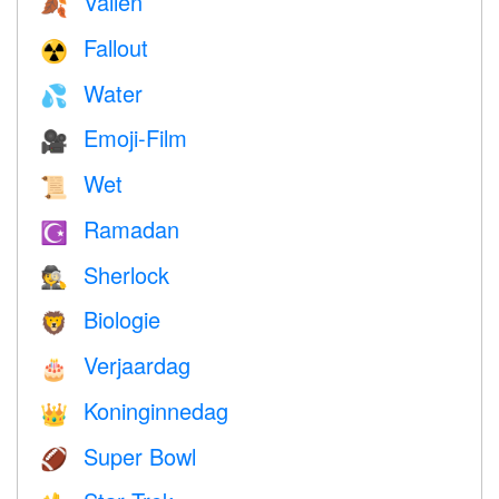
Vallen
🍂
Fallout
☢️
Water
💦
Emoji-Film
🎥
Wet
📜
Ramadan
☪️
Sherlock
🕵️
Biologie
🦁
Verjaardag
🎂
Koninginnedag
👑
Super Bowl
🏈