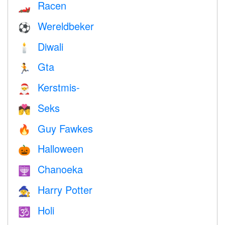
Racen
🏎
Wereldbeker
⚽
Diwali
🕯
Gta
🏃
Kerstmis-
🎅
Seks
💏
Guy Fawkes
🔥
Halloween
🎃
Chanoeka
🕎
Harry Potter
🧙
Holi
🕉