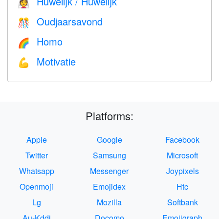
Huwelijk / Huwelijk
👰
Oudjaarsavond
🎊
Homo
🌈
Motivatie
💪
Platforms:
Apple
Google
Facebook
Twitter
Samsung
Microsoft
Whatsapp
Messenger
Joypixels
Openmoji
Emojidex
Htc
Lg
Mozilla
Softbank
Au-Kddi
Docomo
Emojigraph