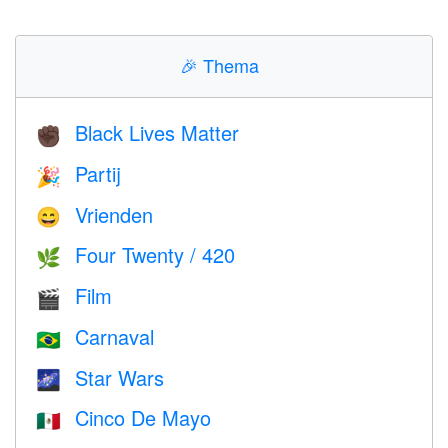
🎉
Thema
Black Lives Matter
✊🏿
Partij
🎉
Vrienden
😄
Four Twenty / 420
🌿
Film
🎬
Carnaval
🇧🇷
Star Wars
🌌
Cinco De Mayo
🇲🇽