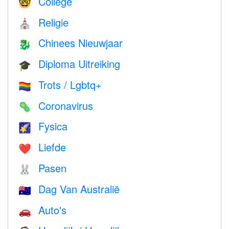
College
🤓
Religie
⛪️
Chinees Nieuwjaar
🐉
Diploma Uitreiking
🎓
Trots / Lgbtq+
🏳️‍🌈
Coronavirus
🦠
Fysica
🌠
Liefde
❤️️
Pasen
🐰
Dag Van Australië
🇦🇺
Auto's
🚗