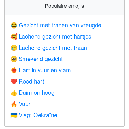
Populaire emoji's
Gezicht met tranen van vreugde
😂
Lachend gezicht met hartjes
🥰
Lachend gezicht met traan
🥲
Smekend gezicht
🥺
Hart in vuur en vlam
❤️‍🔥
Rood hart
❤️
Duim omhoog
👍
Vuur
🔥
Vlag: Oekraïne
🇺🇦