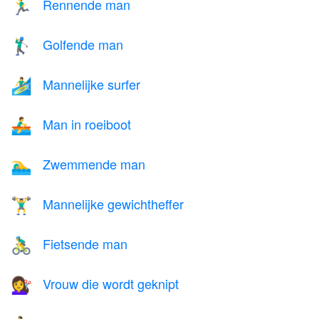
Rennende man
🏃‍♂️
Golfende man
🏌️‍♂️
Mannelijke surfer
🏄‍♂️
Man in roeiboot
🚣‍♂️
Zwemmende man
🏊‍♂️
Mannelijke gewichtheffer
🏋️‍♂️
Fietsende man
🚴‍♂️
Vrouw die wordt geknipt
💇‍♀️