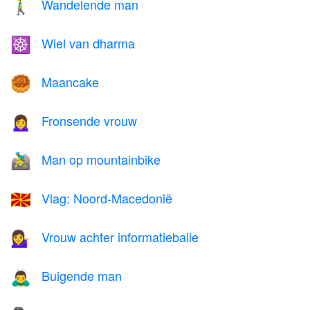
Wandelende man
🚶‍♂️
Wiel van dharma
☸️
Maancake
🥮
Fronsende vrouw
🙍‍♀️
Man op mountainbike
🚵‍♂️
Vlag: Noord-Macedonië
🇲🇰
Vrouw achter informatiebalie
💁‍♀️
Buigende man
🙇‍♂️