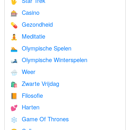
Star Trek
🖖
Casino
🎰
Gezondheid
💊
Meditatie
🧘
Olympische Spelen
🏊
Olympische Winterspelen
🎿
Weer
🌧
Zwarte Vrijdag
🛍
Filosofie
📙
Harten
💕
Game Of Thrones
❄️