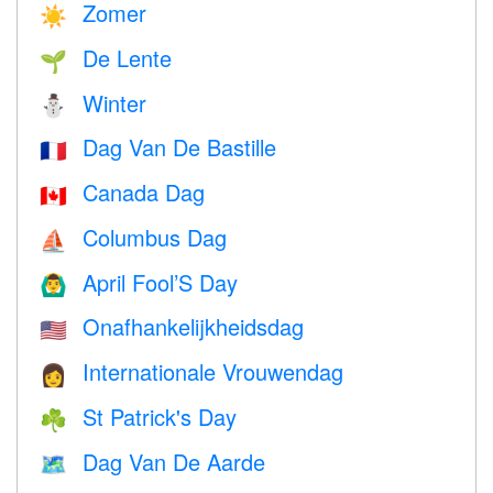
Zomer
☀️
De Lente
🌱
Winter
⛄
Dag Van De Bastille
🇫🇷
Canada Dag
🇨🇦
Columbus Dag
⛵️
April Fool’S Day
🙆‍♂️
Onafhankelijkheidsdag
🇺🇸
Internationale Vrouwendag
👩
St Patrick's Day
☘️
Dag Van De Aarde
🗺️