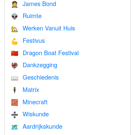
James Bond
🤵
Ruimte
👽
Werken Vanuit Huis
🏡
Festivus
💪
Dragon Boat Festival
🇨🇳
Dankzegging
🦃
Geschiedenis
📖
Matrix
🕴️
Minecraft
🧱
Wiskunde
➗
Aardrijkskunde
🗺