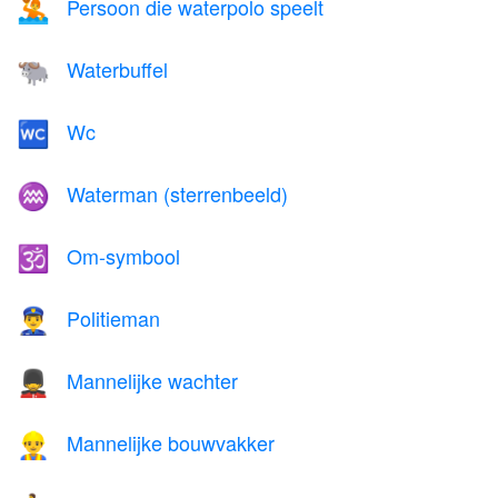
Persoon die waterpolo speelt
🤽
Waterbuffel
🐃
Wc
🚾
Waterman (sterrenbeeld)
♒
Om-symbool
🕉️
Politieman
👮‍♂️
Mannelijke wachter
💂‍♂️
Mannelijke bouwvakker
👷‍♂️