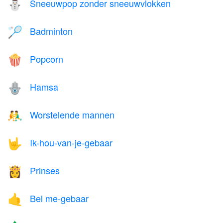
Sneeuwpop zonder sneeuwvlokken
⛄
Badminton
🏸
Popcorn
🍿
Hamsa
🪬
Worstelende mannen
🤼‍♂️
Ik-hou-van-je-gebaar
🤟
Prinses
👸
Bel me-gebaar
🤙