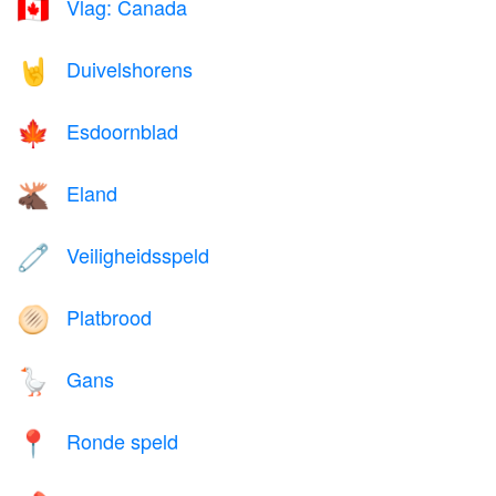
Vlag: Canada
🇨🇦
Duivelshorens
🤘
Esdoornblad
🍁
Eland
🫎
Veiligheidsspeld
🧷
Platbrood
🫓
Gans
🪿
Ronde speld
📍