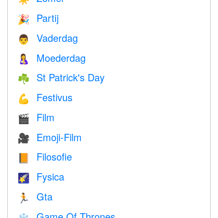
Partij
🎉
Vaderdag
👨
Moederdag
🤱
St Patrick's Day
☘️
Festivus
💪
Film
🎬
Emoji-Film
🎥
Filosofie
📙
Fysica
🌠
Gta
🏃
Game Of Thrones
❄️