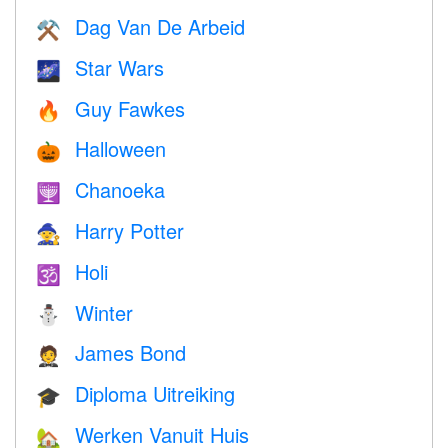
Dag Van De Arbeid
⚒️
Star Wars
🌌
Guy Fawkes
🔥
Halloween
🎃
Chanoeka
🕎
Harry Potter
🧙
Holi
🕉
Winter
⛄
James Bond
🤵
Diploma Uitreiking
🎓
Werken Vanuit Huis
🏡