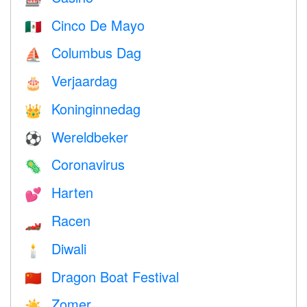
Cinco De Mayo
🇲🇽
Columbus Dag
⛵️
Verjaardag
🎂
Koninginnedag
👑
Wereldbeker
⚽
Coronavirus
🦠
Harten
💕
Racen
🏎
Diwali
🕯
Dragon Boat Festival
🇨🇳
Zomer
☀️