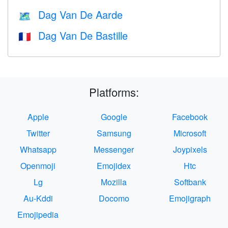
Dag Van De Aarde
🗺️
Dag Van De Bastille
🇫🇷
Platforms:
Apple
Google
Facebook
Twitter
Samsung
Microsoft
Whatsapp
Messenger
Joypixels
Openmoji
Emojidex
Htc
Lg
Mozilla
Softbank
Au-Kddi
Docomo
Emojigraph
Emojipedia