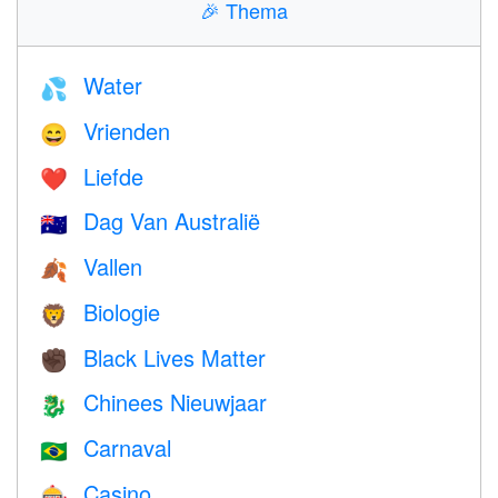
🎉
Thema
Water
💦
Vrienden
😄
Liefde
❤️️
Dag Van Australië
🇦🇺
Vallen
🍂
Biologie
🦁
Black Lives Matter
✊🏿
Chinees Nieuwjaar
🐉
Carnaval
🇧🇷
Casino
🎰