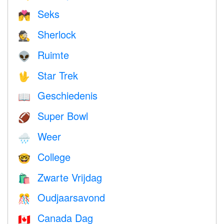
Seks
💏
Sherlock
🕵️
Ruimte
👽
Star Trek
🖖
Geschiedenis
📖
Super Bowl
🏈
Weer
🌧
College
🤓
Zwarte Vrijdag
🛍
Oudjaarsavond
🎊
Canada Dag
🇨🇦