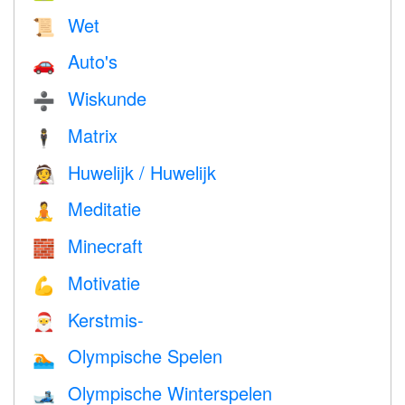
Wet
📜
Auto's
🚗
Wiskunde
➗
Matrix
🕴️
Huwelijk / Huwelijk
👰
Meditatie
🧘
Minecraft
🧱
Motivatie
💪
Kerstmis-
🎅
Olympische Spelen
🏊
Olympische Winterspelen
🎿