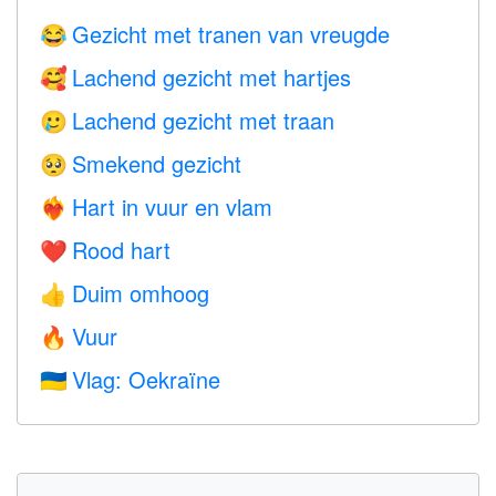
Gezicht met tranen van vreugde
😂
Lachend gezicht met hartjes
🥰
Lachend gezicht met traan
🥲
Smekend gezicht
🥺
Hart in vuur en vlam
❤️‍🔥
Rood hart
❤️
Duim omhoog
👍
Vuur
🔥
Vlag: Oekraïne
🇺🇦