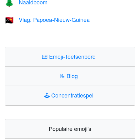
Naaldboom
🌲
Vlag: Papoea-Nieuw-Guinea
🇵🇬
⌨️
Emoji-Toetsenbord
📝
Blog
🕹️
Concentratiespel
Populaire emoji's