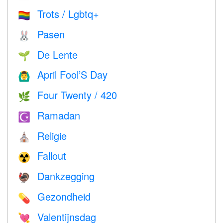
Trots / Lgbtq+
🏳️‍🌈
Pasen
🐰
De Lente
🌱
April Fool’S Day
🙆‍♂️
Four Twenty / 420
🌿
Ramadan
☪️
Religie
⛪️
Fallout
☢️
Dankzegging
🦃
Gezondheid
💊
Valentijnsdag
💘