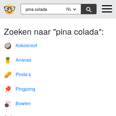
NL
Zoeken naar "pina colada":
Kokosnoot
🥥
Ananas
🍍
Pinda’s
🥜
Pingpong
🏓
Bowlen
🎳