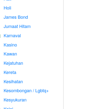
Holi

James Bond

Jumaat Hitam

Karnaval

Kasino

Kawan

Kejatuhan

Kereta

Kesihatan

Kesombongan / Lgbtq+

Kesyukuran

Kolej