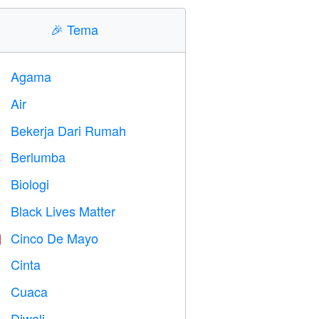
🎉
Tema
Agama
️
Air

Bekerja Dari Rumah

Berlumba

Biologi

Black Lives Matter

Cinco De Mayo

Cinta
️
Cuaca

Diwali