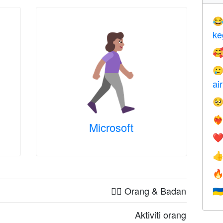

ke


ai

❤️‍
Microsoft
❤


🤦‍♀️ Orang & Badan
🇺
Aktiviti orang