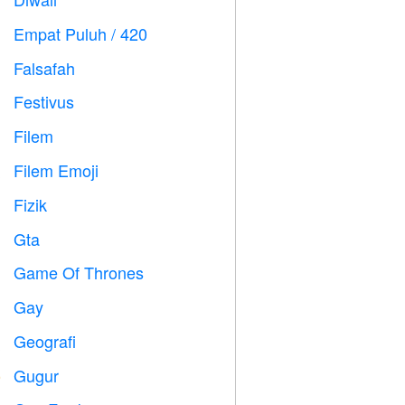

Empat Puluh / 420

Falsafah

Festivus

Filem

Filem Emoji

Fizik

Gta

Game Of Thrones
️
Gay

Geografi

Gugur
️