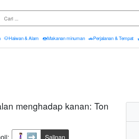
n
🐶
Haiwan & Alam
🍩
Makanan minuman
🚗
Perjalanan & Tempat
lan menghadap kanan: Ton
ji:
Salinan