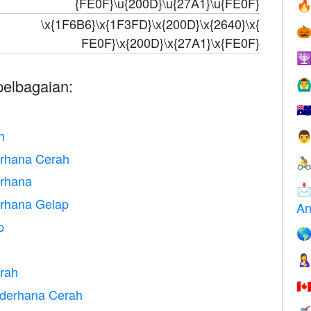
{FE0F}\u{200D}\u{27A1}\u{FE0F}

\x{1F6B6}\x{1F3FD}\x{200D}\x{2640}\x{

FE0F}\x{200D}\x{27A1}\x{FE0F}

elbagaian:
🙆‍♂
🇦
h

erhana Cerah

erhana

erhana Gelap
An
p


erah
🇨
Sederhana Cerah