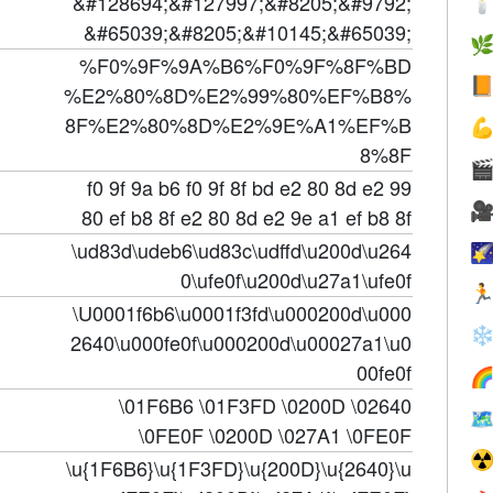
&#128694;&#127997;&#8205;&#9792;

&#65039;&#8205;&#10145;&#65039;

%F0%9F%9A%B6%F0%9F%8F%BD

%E2%80%8D%E2%99%80%EF%B8%
8F%E2%80%8D%E2%9E%A1%EF%B

8%8F

f0 9f 9a b6 f0 9f 8f bd e2 80 8d e2 99

80 ef b8 8f e2 80 8d e2 9e a1 ef b8 8f
\ud83d\udeb6\ud83c\udffd\u200d\u264

0\ufe0f\u200d\u27a1\ufe0f

\U0001f6b6\u0001f3fd\u000200d\u000
❄
2640\u000fe0f\u000200d\u00027a1\u0
00fe0f

\01F6B6 \01F3FD \0200D \02640

\0FE0F \0200D \027A1 \0FE0F
☢
\u{1F6B6}\u{1F3FD}\u{200D}\u{2640}\u