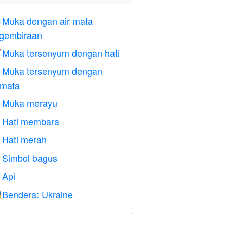
Muka dengan air mata

gembiraan
Muka tersenyum dengan hati

Muka tersenyum dengan

rmata
Muka merayu

Hati membara

Hati merah
️
Simbol bagus

Api

Bendera: Ukraine
