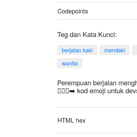
Codepoints
Teg dan Kata Kunci:
berjalan kaki
mendaki
wanita
Perempuan berjalan mengh
🚶🏽‍♀️‍➡️ kod emoji untuk dev
HTML hex