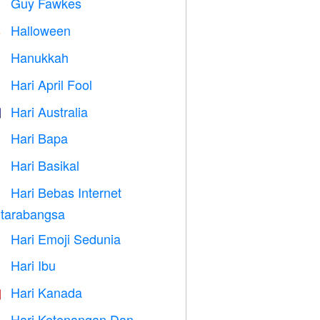
Guy Fawkes

Halloween

Hanukkah

Hari April Fool
️
Hari Australia

Hari Bapa

Hari Basikal

Hari Bebas Internet

tarabangsa
Hari Emoji Sedunia

Hari Ibu

Hari Kanada

Hari Ketenangan Dan