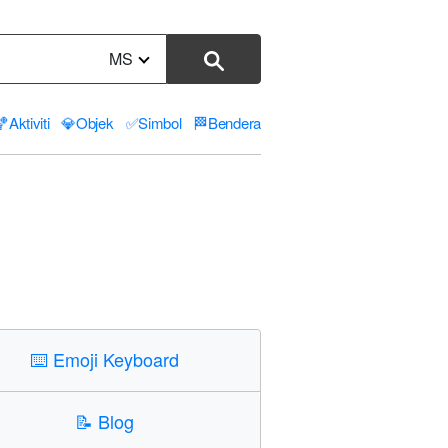
MS
🏀
Aktiviti
💎
Objek
✅
Simbol
🏁
Bendera
⌨️
Emoji Keyboard
📝
Blog