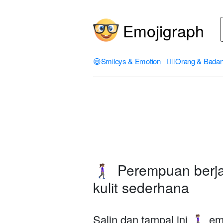
Emojigraph
😃
Smileys & Emotion
🤦‍♀️
Orang & Bada
Perempuan berja
🚶🏽‍♀️‍➡️
kulit sederhana
Salin dan tampal ini
emo
🚶🏽‍♀️‍➡️