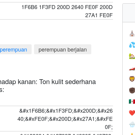
1F6B6 1F3FD 200D 2640 FE0F 200D
27A1 FE0F
⛪

perempuan
perempuan berjalan



adap kanan: Ton kulit sederhana
s:
✊
🇲
&#x1F6B6;&#x1F3FD;&#x200D;&#x26
❤️
40;&#xFE0F;&#x200D;&#x27A1;&#xFE

0F;