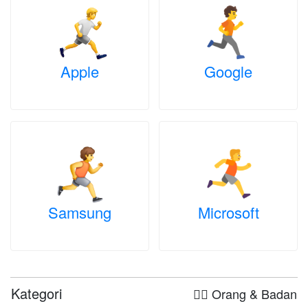
Apple
Google
Samsung
Microsoft
Kategori
🤦‍♀️ Orang & Badan