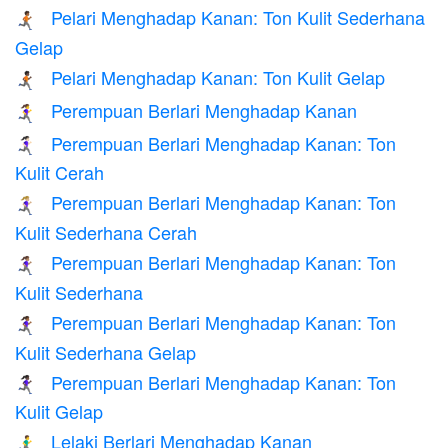
Pelari Menghadap Kanan: Ton Kulit Sederhana
🏃🏾‍➡️
Gelap
Pelari Menghadap Kanan: Ton Kulit Gelap
🏃🏿‍➡️
Perempuan Berlari Menghadap Kanan
🏃‍♀️‍➡️
Perempuan Berlari Menghadap Kanan: Ton
🏃🏻‍♀️‍➡️
Kulit Cerah
Perempuan Berlari Menghadap Kanan: Ton
🏃🏼‍♀️‍➡️
Kulit Sederhana Cerah
Perempuan Berlari Menghadap Kanan: Ton
🏃🏽‍♀️‍➡️
Kulit Sederhana
Perempuan Berlari Menghadap Kanan: Ton
🏃🏾‍♀️‍➡️
Kulit Sederhana Gelap
Perempuan Berlari Menghadap Kanan: Ton
🏃🏿‍♀️‍➡️
Kulit Gelap
Lelaki Berlari Menghadap Kanan
🏃‍♂️‍➡️