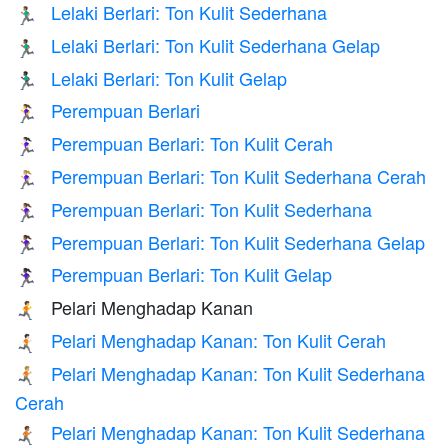
Lelaki Berlari: Ton Kulit Sederhana
🏃🏽‍♂️
Lelaki Berlari: Ton Kulit Sederhana Gelap
🏃🏾‍♂️
Lelaki Berlari: Ton Kulit Gelap
🏃🏿‍♂️
Perempuan Berlari
🏃‍♀️
Perempuan Berlari: Ton Kulit Cerah
🏃🏻‍♀️
Perempuan Berlari: Ton Kulit Sederhana Cerah
🏃🏼‍♀️
Perempuan Berlari: Ton Kulit Sederhana
🏃🏽‍♀️
Perempuan Berlari: Ton Kulit Sederhana Gelap
🏃🏾‍♀️
Perempuan Berlari: Ton Kulit Gelap
🏃🏿‍♀️
Pelari Menghadap Kanan
🏃‍➡️
Pelari Menghadap Kanan: Ton Kulit Cerah
🏃🏻‍➡️
Pelari Menghadap Kanan: Ton Kulit Sederhana
🏃🏼‍➡️
Cerah
Pelari Menghadap Kanan: Ton Kulit Sederhana
🏃🏽‍➡️