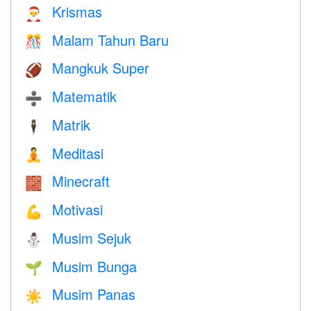
Krismas
🎅
Malam Tahun Baru
🎊
Mangkuk Super
🏈
Matematik
➗
Matrik
🕴️
Meditasi
🧘
Minecraft
🧱
Motivasi
💪
Musim Sejuk
⛄
Musim Bunga
🌱
Musim Panas
☀️