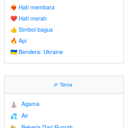
Hati membara
❤️‍🔥
Hati merah
❤️
Simbol bagus
👍
Api
🔥
Bendera: Ukraine
🇺🇦
🎉
Tema
Agama
⛪️
Air
💦
Bekerja Dari Rumah
🏡