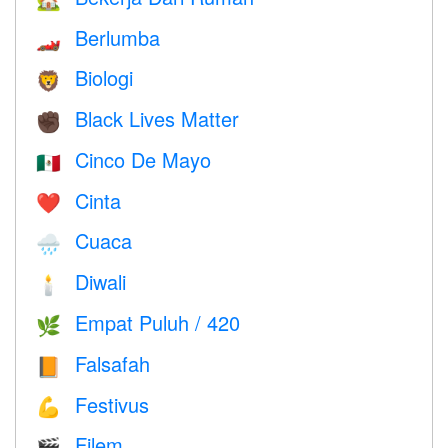
Berlumba
🏎
Biologi
🦁
Black Lives Matter
✊🏿
Cinco De Mayo
🇲🇽
Cinta
❤️️
Cuaca
🌧
Diwali
🕯
Empat Puluh / 420
🌿
Falsafah
📙
Festivus
💪
Filem