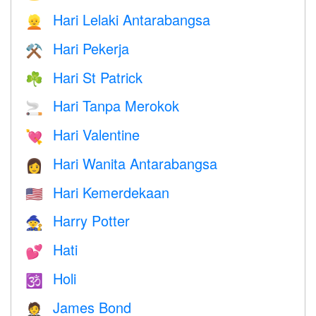
Hari Lelaki Antarabangsa
👱
Hari Pekerja
⚒️
Hari St Patrick
☘️
Hari Tanpa Merokok
🚬
Hari Valentine
💘
Hari Wanita Antarabangsa
👩
Hari Kemerdekaan
🇺🇸
Harry Potter
🧙
Hati
💕
Holi
🕉
James Bond
🤵