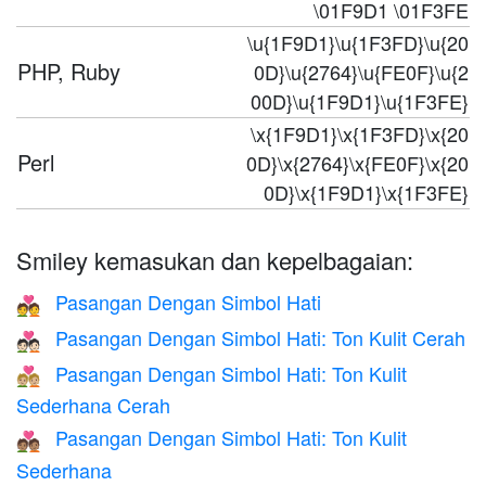
\01F9D1 \01F3FE
\u{1F9D1}\u{1F3FD}\u{20
PHP, Ruby
0D}\u{2764}\u{FE0F}\u{2
00D}\u{1F9D1}\u{1F3FE}
\x{1F9D1}\x{1F3FD}\x{20
Perl
0D}\x{2764}\x{FE0F}\x{20
0D}\x{1F9D1}\x{1F3FE}
Smiley kemasukan dan kepelbagaian:
Pasangan Dengan Simbol Hati
💑
Pasangan Dengan Simbol Hati: Ton Kulit Cerah
💑🏻
Pasangan Dengan Simbol Hati: Ton Kulit
💑🏼
Sederhana Cerah
Pasangan Dengan Simbol Hati: Ton Kulit
💑🏽
Sederhana