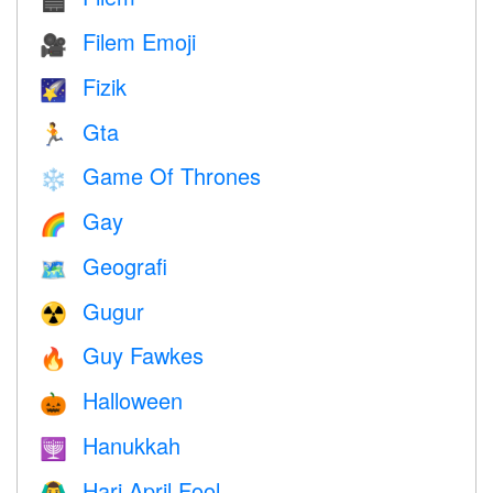
🎬
Filem Emoji
🎥
Fizik
🌠
Gta
🏃
Game Of Thrones
❄️
Gay
🌈
Geografi
🗺
Gugur
☢️
Guy Fawkes
🔥
Halloween
🎃
Hanukkah
🕎
Hari April Fool