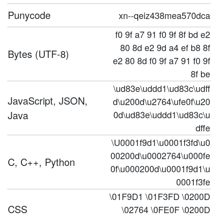
Punycode
xn--qeiz438mea570dca
f0 9f a7 91 f0 9f 8f bd e2
80 8d e2 9d a4 ef b8 8f
Bytes (UTF-8)
e2 80 8d f0 9f a7 91 f0 9f
8f be
\ud83e\uddd1\ud83c\udff
JavaScript, JSON,
d\u200d\u2764\ufe0f\u20
Java
0d\ud83e\uddd1\ud83c\u
dffe
\U0001f9d1\u0001f3fd\u0
00200d\u0002764\u000fe
C, C++, Python
0f\u000200d\u0001f9d1\u
0001f3fe
\01F9D1 \01F3FD \0200D
CSS
\02764 \0FE0F \0200D