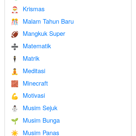
Krismas
🎅
Malam Tahun Baru
🎊
Mangkuk Super
🏈
Matematik
➗
Matrik
🕴️
Meditasi
🧘
Minecraft
🧱
Motivasi
💪
Musim Sejuk
⛄
Musim Bunga
🌱
Musim Panas
☀️