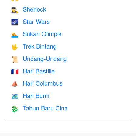
Sherlock
🕵️
Star Wars
🌌
Sukan Olimpik
🏊
Trek Bintang
🖖
Undang-Undang
📜
Hari Bastille
🇫🇷
Hari Columbus
⛵️
Hari Bumi
🗺️
Tahun Baru Cina
🐉