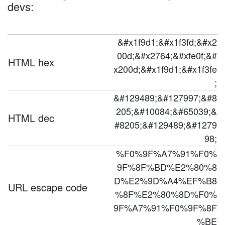
devs:
&#x1f9d1;&#x1f3fd;&#x2
00d;&#x2764;&#xfe0f;&#
HTML hex
x200d;&#x1f9d1;&#x1f3fe
;
&#129489;&#127997;&#8
205;&#10084;&#65039;&
HTML dec
#8205;&#129489;&#1279
98;
%F0%9F%A7%91%F0%
9F%8F%BD%E2%80%8
D%E2%9D%A4%EF%B8
URL escape code
%8F%E2%80%8D%F0%
9F%A7%91%F0%9F%8F
%BE