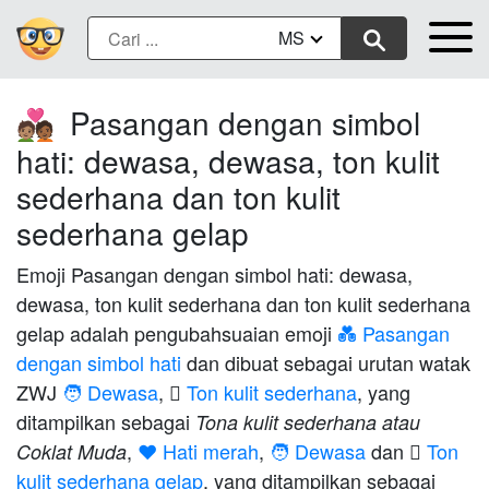
MS
Pasangan dengan simbol
🧑🏽‍❤️‍🧑🏾
hati: dewasa, dewasa, ton kulit
sederhana dan ton kulit
sederhana gelap
Emoji Pasangan dengan simbol hati: dewasa,
dewasa, ton kulit sederhana dan ton kulit sederhana
gelap adalah pengubahsuaian emoji
💑 Pasangan
dengan simbol hati
dan dibuat sebagai urutan watak
ZWJ
🧑 Dewasa
,
🏽 Ton kulit sederhana
, yang
ditampilkan sebagai
Tona kulit sederhana atau
,
❤️ Hati merah
,
🧑 Dewasa
dan
🏾 Ton
Coklat Muda
kulit sederhana gelap
, yang ditampilkan sebagai