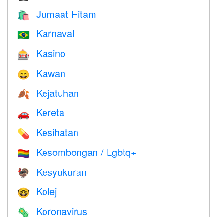
Jumaat Hitam
🛍
Karnaval
🇧🇷
Kasino
🎰
Kawan
😄
Kejatuhan
🍂
Kereta
🚗
Kesihatan
💊
Kesombongan / Lgbtq+
🏳️‍🌈
Kesyukuran
🦃
Kolej
🤓
Koronavirus
🦠