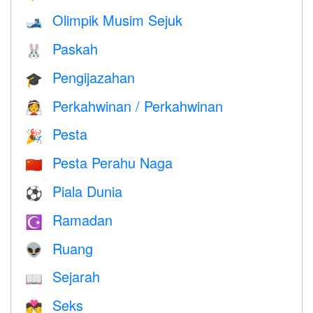
Olimpik Musim Sejuk
🎿
Paskah
🐰
Pengijazahan
🎓
Perkahwinan / Perkahwinan
👰
Pesta
🎉
Pesta Perahu Naga
🇨🇳
Piala Dunia
⚽
Ramadan
☪️
Ruang
👽
Sejarah
📖
Seks
💏