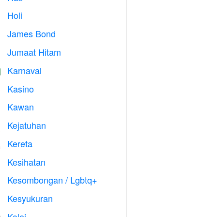
Holi

James Bond

Jumaat Hitam

Karnaval

Kasino

Kawan

Kejatuhan

Kereta

Kesihatan

Kesombongan / Lgbtq+

Kesyukuran

Kolej