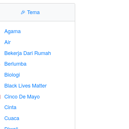
🎉
Tema
Agama
️
Air

Bekerja Dari Rumah

Berlumba

Biologi

Black Lives Matter

Cinco De Mayo

Cinta
️
Cuaca

Diwali