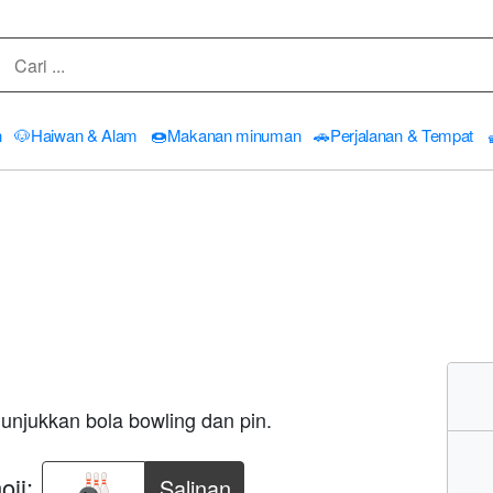
n
🐶
Haiwan & Alam
🍩
Makanan minuman
🚗
Perjalanan & Tempat
unjukkan bola bowling dan pin.
ji:
Salinan