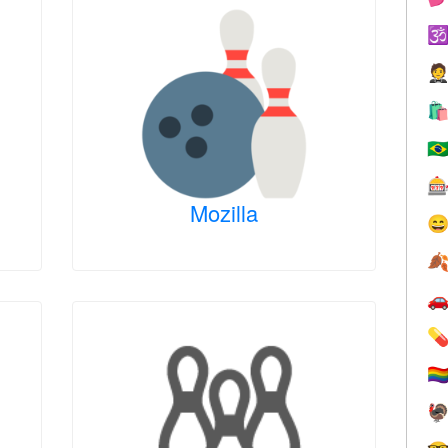



🇧

Mozilla




🏳️‍
