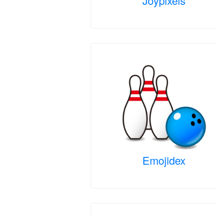
Joypixels
Emojidex