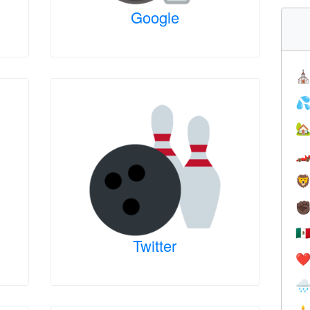
Google
⛪




✊
🇲
Twitter
❤️
