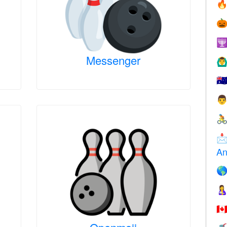



Messenger
🙆‍♂
🇦



An


🇨