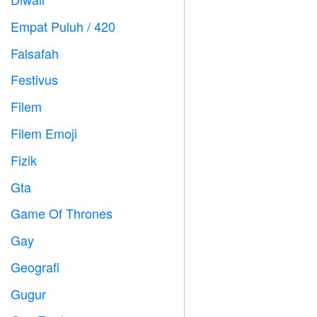

Empat Puluh / 420

Falsafah

Festivus

Filem

Filem Emoji

Fizik

Gta

Game Of Thrones
️
Gay

Geografi

Gugur
️