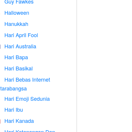
Guy Fawkes

Halloween

Hanukkah

Hari April Fool
️
Hari Australia

Hari Bapa

Hari Basikal

Hari Bebas Internet

tarabangsa
Hari Emoji Sedunia

Hari Ibu

Hari Kanada

Hari Ketenangan Dan