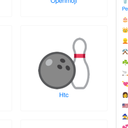
Openmoji

Pe



⚒
☘


Htc

🇺

