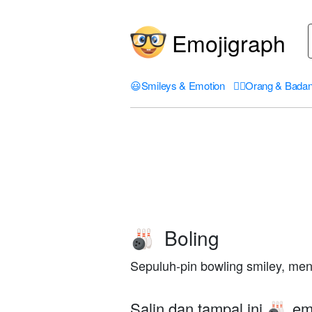
Emojigraph
😃
Smileys & Emotion
🤦‍♀️
Orang & Bada
Boling
🎳
Sepuluh-pin bowling smiley, men
Salin dan tampal ini
emo
🎳