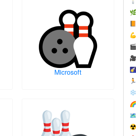







Microsoft

❄


☢