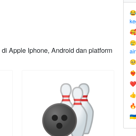

ke


di Apple Iphone, Android dan platform
ai

❤️‍
❤


🇺