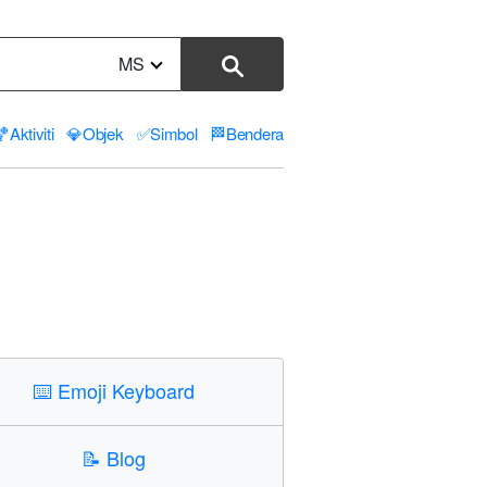
MS
🏀
Aktiviti
💎
Objek
✅
Simbol
🏁
Bendera
⌨️
Emoji Keyboard
📝
Blog