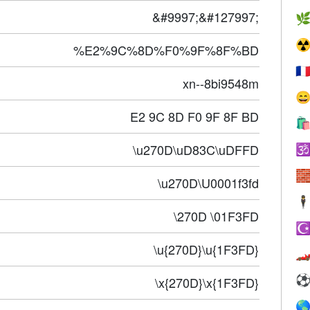
&#9997;&#127997;

☢
%E2%9C%8D%F0%9F%8F%BD
🇫
xn--8bi9548m

E2 9C 8D F0 9F 8F BD

\u270D\uD83C\uDFFD


\u270D\U0001f3fd
🕴
\270D \01F3FD
☪
\u{270D}\u{1F3FD}

\x{270D}\x{1F3FD}
