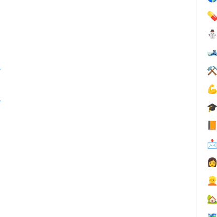


色
⚒

色






