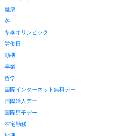
健康

冬
⛄
冬季オリンピック

労働日
️
動機

卒業

哲学

国際インターネット無料デー

国際婦人デー

国際男子デー

在宅勤務

地理
