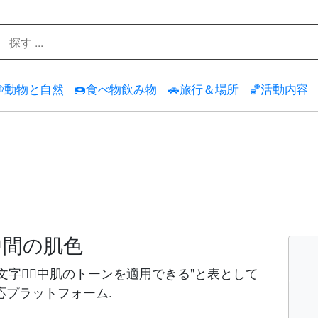

動物と自然
🍩
食べ物飲み物
🚗
旅行＆場所
🏀
活動内容
中間の肌色
文字の🏽中肌のトーンを適用できる"と表として
応プラットフォーム.