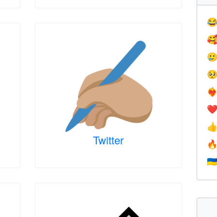




❤️‍
❤

Twitter

🇺