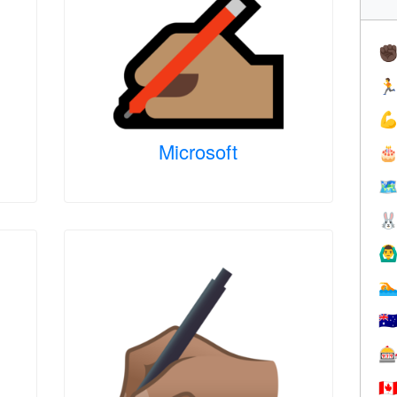
✊


Microsoft

🗺

🙆‍♂

🇦

🇨