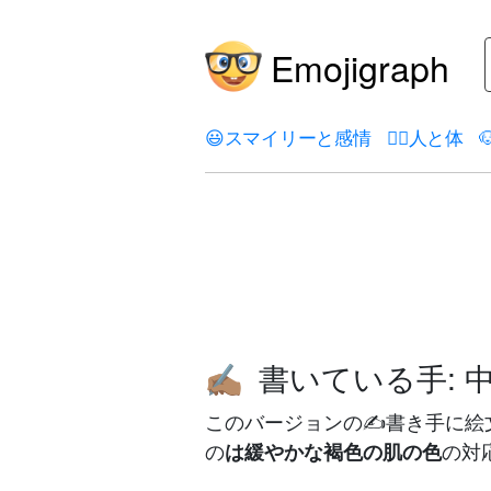
Emojigraph
😃
スマイリーと感情
🤦‍♀️
人と体

書いている手: 
✍🏽
このバージョンの✍️書き手に絵
の
の対
は緩やかな褐色の肌の色