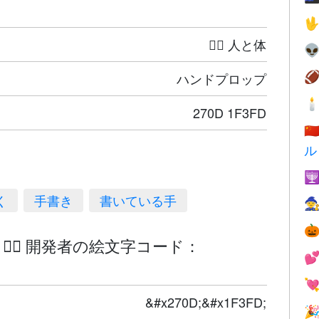

🤦‍♀️ 人と体

ハンドプロップ


270D 1F3FD
🇨
ル

く
手書き
書いている手


 ✍🏽 開発者の絵文字コード：


&#x270D;&#x1F3FD;
