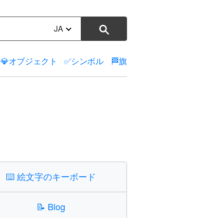
JA
💎
オブジェクト
✅
シンボル
🏁
旗
⌨️
絵文字のキーボード
📝
Blog