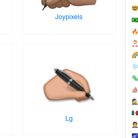

Joypixels
🇧



❄

⛵
🕵
🇲
Lg

