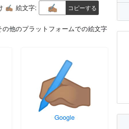
け
絵文字:
コピーする
✍🏽
droid、その他のプラットフォームでの絵文字
Google