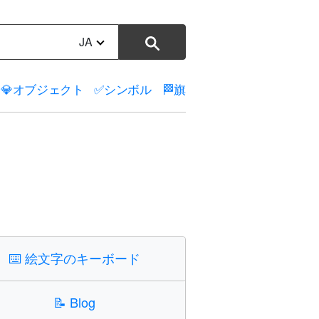
JA
💎
オブジェクト
✅
シンボル
🏁
旗
⌨️
絵文字のキーボード
📝
Blog