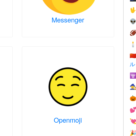

Messenger



🇨
ル




Openmoji

