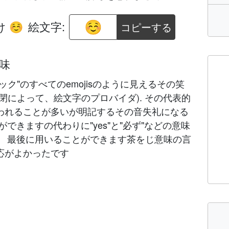
け
絵文字:
コピーする
☺️
意味
ク"のすべてのemojisのように見えるその笑
閉によって、絵文字のプロバイダ). その代表的
われることが多いが明記するその音失礼になる
できますの代わりに"yes"と"必ず"などの意味
。 最後に用いることができます茶をじ意味の言
応がよかったです