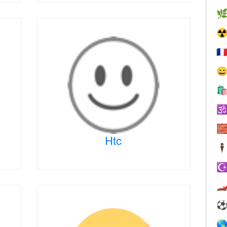

☢
🇫




Htc
🕴
☪

