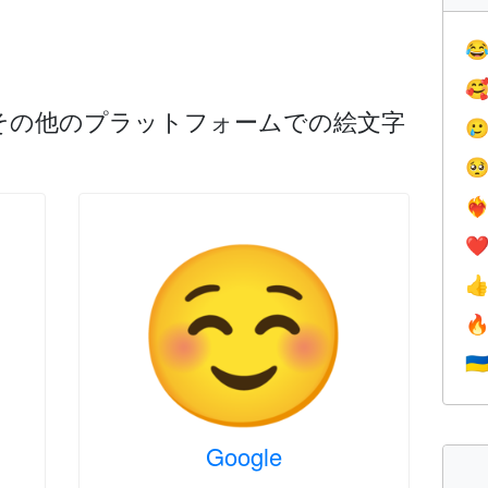


droid、その他のプラットフォームでの絵文字


❤️‍
❤


🇺
Google