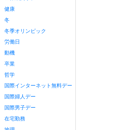
健康

冬
⛄
冬季オリンピック

労働日
️
動機

卒業

哲学

国際インターネット無料デー

国際婦人デー

国際男子デー

在宅勤務

地理
