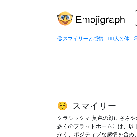
Emojigraph
😃
スマイリーと感情
🤦‍♀️
人と体

スマイリー
☺️
クラシックマ 黄色の顔にささ
多くのプラットホームには、以下
かく、ポジティブな感情を含め