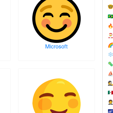

🇧


Microsoft

❄

⛵
🕵
🇲

