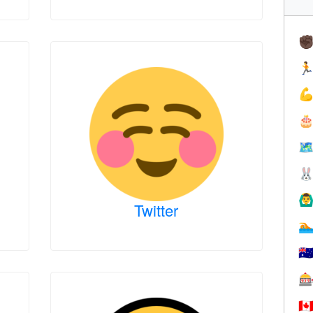
✊



🗺

🙆‍♂
Twitter

🇦

🇨