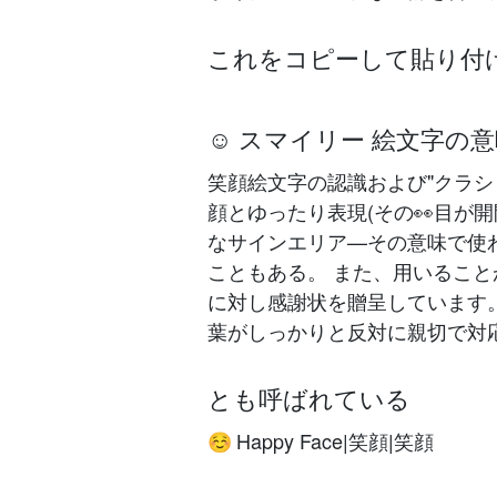
これをコピーして貼り付
☺️ スマイリー 絵文字の
笑顔絵文字の認識および"クラシッ
顔とゆったり表現(その👀目が開
なサインエリア—その意味で使
こともある。 また、用いることが
に対し感謝状を贈呈しています
葉がしっかりと反対に親切で対
とも呼ばれている
Happy Face|笑顔|笑顔
☺️