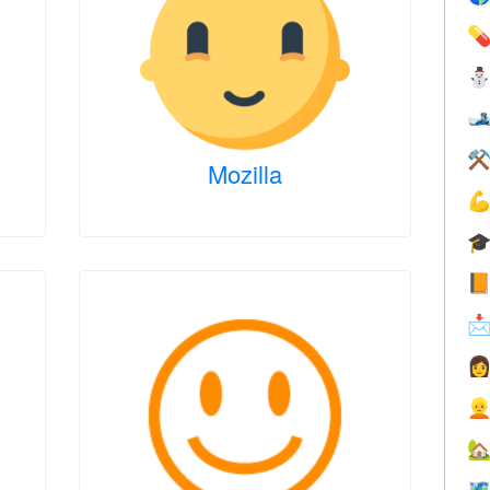


⚒
Mozilla







