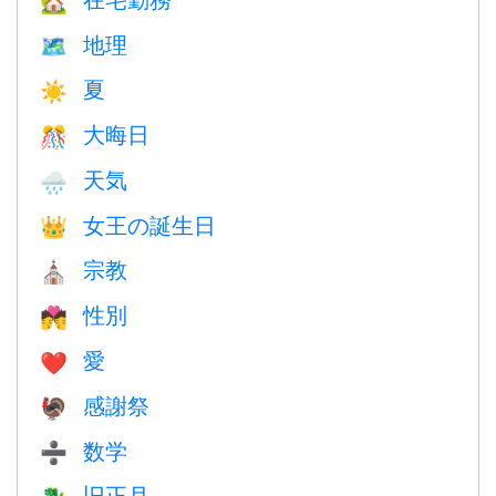
🏡
地理
🗺
夏
☀️
大晦日
🎊
天気
🌧
女王の誕生日
👑
宗教
⛪️
性別
💏
愛
❤️️
感謝祭
🦃
数学
➗
旧正月