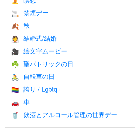
🧘
禁煙デー
🚬
秋
🍂
結婚式/結婚
👰
絵文字ムービー
🎥
聖パトリックの日
☘️
自転車の日
🚴
誇り / Lgbtq+
🏳️‍🌈
車
🚗
飲酒とアルコール管理の世界デー
🥤