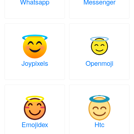
Whatsapp
Messenger
Joypixels
Openmoji
Emojidex
Htc