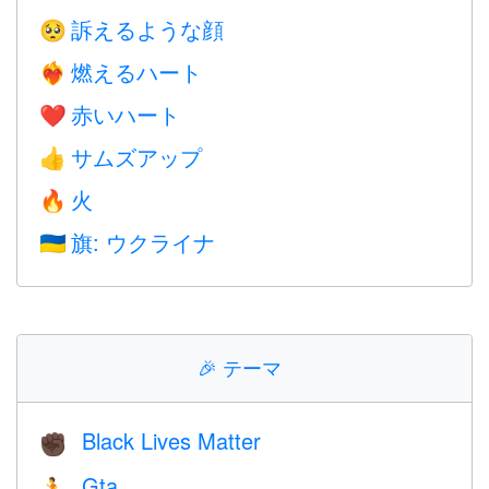
訴えるような顔
🥺
燃えるハート
❤️‍🔥
赤いハート
❤️
サムズアップ
👍
火
🔥
旗: ウクライナ
🇺🇦
🎉
テーマ
Black Lives Matter
✊🏿
Gta
🏃