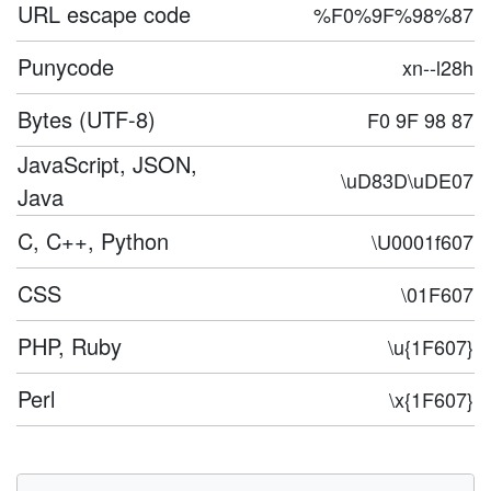
URL escape code
%F0%9F%98%87
Punycode
xn--l28h
Bytes (UTF-8)
F0 9F 98 87
JavaScript, JSON,
\uD83D\uDE07
Java
C, C++, Python
\U0001f607
CSS
\01F607
PHP, Ruby
\u{1F607}
Perl
\x{1F607}