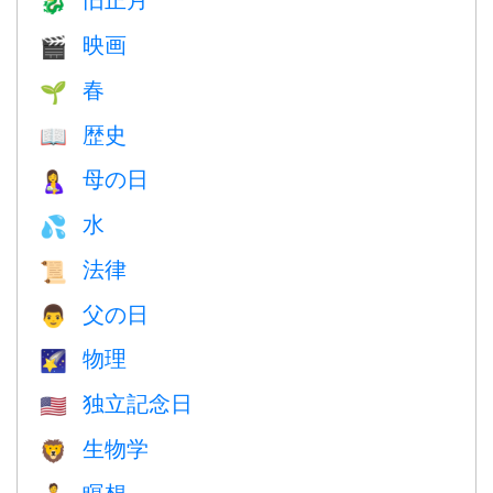
🐉
映画
🎬
春
🌱
歴史
📖
母の日
🤱
水
💦
法律
📜
父の日
👨
物理
🌠
独立記念日
🇺🇸
生物学
🦁
瞑想