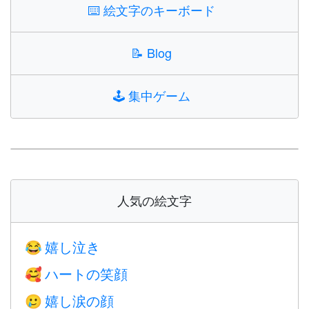
⌨️
絵文字のキーボード
📝
Blog
🕹️
集中ゲーム
人気の絵文字
嬉し泣き
😂
ハートの笑顔
🥰
嬉し涙の顔
🥲