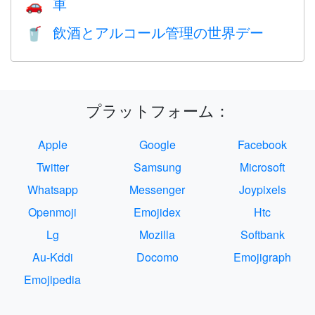
車
🚗
飲酒とアルコール管理の世界デー
🥤
プラットフォーム：
Apple
Google
Facebook
Twitter
Samsung
Microsoft
Whatsapp
Messenger
Joypixels
Openmoji
Emojidex
Htc
Lg
Mozilla
Softbank
Au-Kddi
Docomo
Emojigraph
Emojipedia