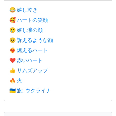
嬉し泣き
😂
ハートの笑顔
🥰
嬉し涙の顔
🥲
訴えるような顔
🥺
燃えるハート
❤️‍🔥
赤いハート
❤️
サムズアップ
👍
火
🔥
旗: ウクライナ
🇺🇦