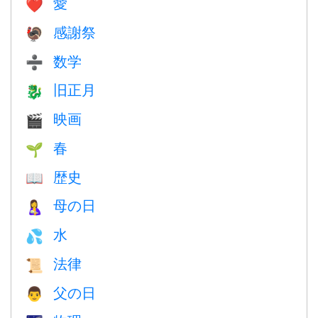
愛
❤️️
感謝祭
🦃
数学
➗
旧正月
🐉
映画
🎬
春
🌱
歴史
📖
母の日
🤱
水
💦
法律
📜
父の日
👨