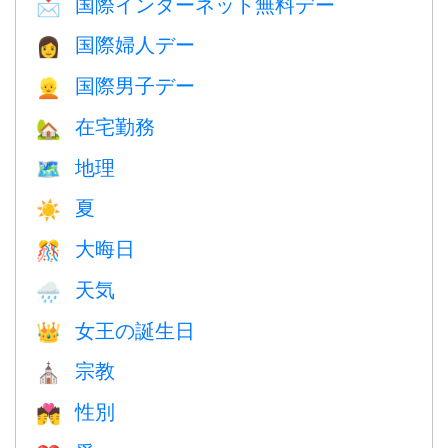
国際インターネット無料デー
📩
国際婦人デー
👩
国際男子デー
👱
在宅勤務
🏡
地理
🗺
夏
☀️
大晦日
🎊
天気
🌧
女王の誕生日
👑
宗教
⛪️
性別
💏