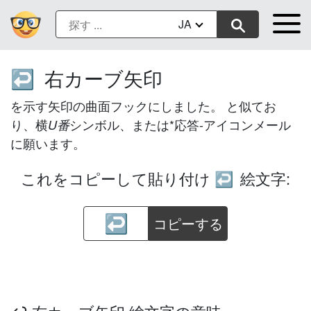
JA
右カーブ矢印
↩️
を示す矢印の曲面フックにしました。 と似てお
り、横
シンボル、または*応答-アイコンメール
U番
に願います。
これをコピーして貼り付け
絵文字:
↩️
コピーする