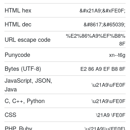
HTML hex
&#x21A9;&#xFE0F;
HTML dec
&#8617;&#65039;
%E2%86%A9%EF%B8%
URL escape code
8F
Punycode
xn--t6g
Bytes (UTF-8)
E2 86 A9 EF B8 8F
JavaScript, JSON,
\u21A9\uFE0F
Java
C, C++, Python
\u21A9\uFE0F
CSS
\21A9 \FE0F
PHP, Ruby
\u{21A9}\u{FE0F}