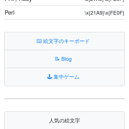
Perl
\x{21A9}\x{FE0F}
⌨️
絵文字のキーボード
📝
Blog
🕹️
集中ゲーム
人気の絵文字