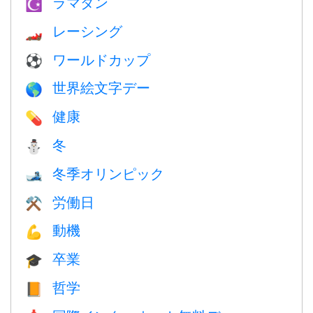
ラマダン
☪️
レーシング
🏎
ワールドカップ
⚽
世界絵文字デー
🌎
健康
💊
冬
⛄
冬季オリンピック
🎿
労働日
⚒️
動機
💪
卒業
🎓
哲学
📙