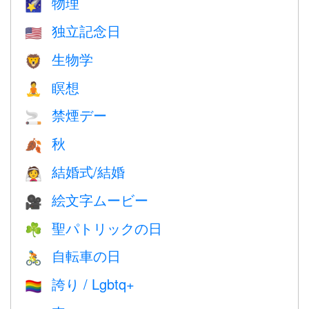
物理
🌠
独立記念日
🇺🇸
生物学
🦁
瞑想
🧘
禁煙デー
🚬
秋
🍂
結婚式/結婚
👰
絵文字ムービー
🎥
聖パトリックの日
☘️
自転車の日
🚴
誇り / Lgbtq+
🏳️‍🌈