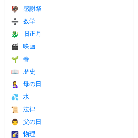
感謝祭
🦃
数学
➗
旧正月
🐉
映画
🎬
春
🌱
歴史
📖
母の日
🤱
水
💦
法律
📜
父の日
👨
物理
🌠