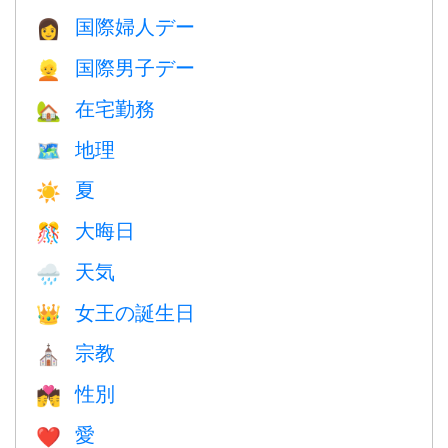
国際婦人デー
👩
国際男子デー
👱
在宅勤務
🏡
地理
🗺
夏
☀️
大晦日
🎊
天気
🌧
女王の誕生日
👑
宗教
⛪️
性別
💏
愛
❤️️