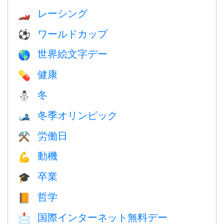
レーシング
🏎
ワールドカップ
⚽
世界絵文字デー
🌎
健康
💊
冬
⛄
冬季オリンピック
🎿
労働日
⚒️
動機
💪
卒業
🎓
哲学
📙
国際インターネット無料デー
📩