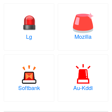
Lg
Mozilla
Softbank
Au-Kddi