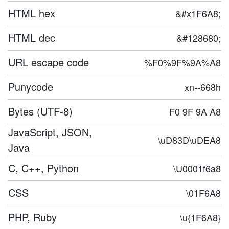
HTML hex
&#x1F6A8;
HTML dec
&#128680;
URL escape code
%F0%9F%9A%A8
Punycode
xn--668h
Bytes (UTF-8)
F0 9F 9A A8
JavaScript, JSON,
\uD83D\uDEA8
Java
C, C++, Python
\U0001f6a8
CSS
\01F6A8
PHP, Ruby
\u{1F6A8}