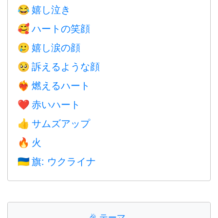
嬉し泣き
😂
ハートの笑顔
🥰
嬉し涙の顔
🥲
訴えるような顔
🥺
燃えるハート
❤️‍🔥
赤いハート
❤️
サムズアップ
👍
火
🔥
旗: ウクライナ
🇺🇦
🎉
テーマ