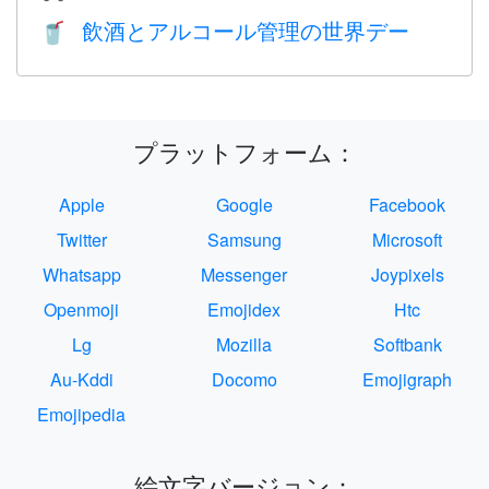
飲酒とアルコール管理の世界デー
🥤
プラットフォーム：
Apple
Google
Facebook
Twitter
Samsung
Microsoft
Whatsapp
Messenger
Joypixels
Openmoji
Emojidex
Htc
Lg
Mozilla
Softbank
Au-Kddi
Docomo
Emojigraph
Emojipedia
絵文字バージョン：