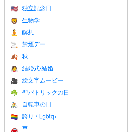
独立記念日
🇺🇸
生物学
🦁
瞑想
🧘
禁煙デー
🚬
秋
🍂
結婚式/結婚
👰
絵文字ムービー
🎥
聖パトリックの日
☘️
自転車の日
🚴
誇り / Lgbtq+
🏳️‍🌈
車
🚗