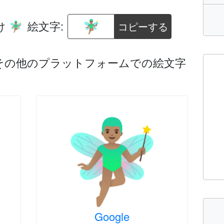
け
絵文字:
コピーする
🧚🏽‍♂️
droid、その他のプラットフォームでの絵文字
Google