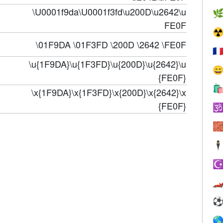
\U0001f9da\U0001f3fd\u200D\u2642\u

FE0F
☢
\01F9DA \01F3FD \200D \2642 \FE0F
🇫
\u{1F9DA}\u{1F3FD}\u{200D}\u{2642}\u

{FE0F}

\x{1F9DA}\x{1F3FD}\x{200D}\x{2642}\x
{FE0F}


🕴
☪

