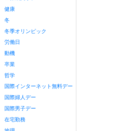
健康

冬
⛄
冬季オリンピック

労働日
️
動機

卒業

哲学

国際インターネット無料デー

国際婦人デー

国際男子デー

在宅勤務

地理
