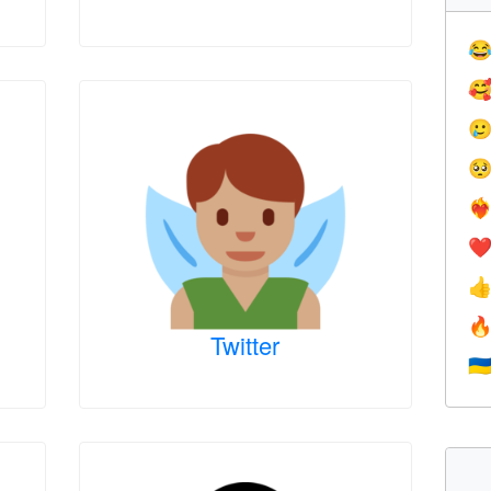




❤️‍
❤


Twitter
🇺