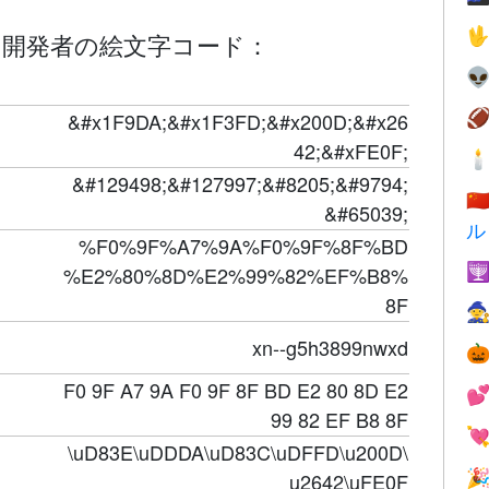

‍♂️ 開発者の絵文字コード：


&#x1F9DA;&#x1F3FD;&#x200D;&#x26
42;&#xFE0F;

&#129498;&#127997;&#8205;&#9794;
🇨
&#65039;
ル
%F0%9F%A7%9A%F0%9F%8F%BD

%E2%80%8D%E2%99%82%EF%B8%
8F

xn--g5h3899nwxd

F0 9F A7 9A F0 9F 8F BD E2 80 8D E2

99 82 EF B8 8F

\uD83E\uDDDA\uD83C\uDFFD\u200D\

u2642\uFE0F