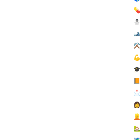


⚒







