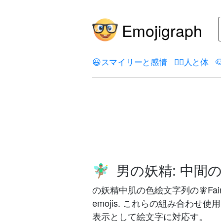
Emojigraph
😃
スマイリーと感情
🤦‍♀️
人と体

男の妖精: 中間
🧚🏽‍♂️
の妖精中肌の色絵文字列の🧚Fairy,
emojis. これらの組み合わ
表示として絵文字に対応す。