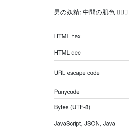
男の妖精: 中間の肌色 🧚
HTML hex
HTML dec
URL escape code
Punycode
Bytes (UTF-8)
JavaScript, JSON, Java