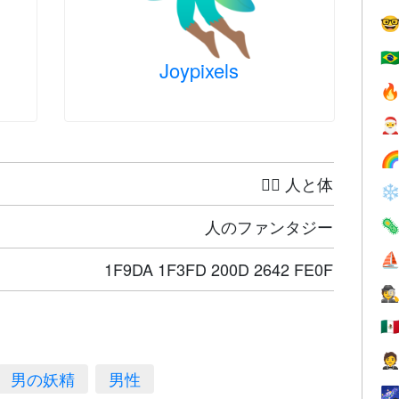

🇧
Joypixels



🤦‍♀️ 人と体
❄
人のファンタジー

⛵
1F9DA 1F3FD 200D 2642 FE0F
🕵
🇲

男の妖精
男性
