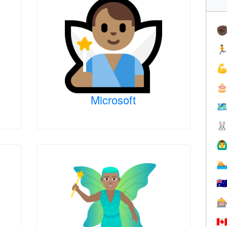
✊



Microsoft
🗺

🙆‍♂

🇦

🇨