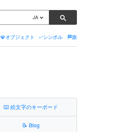
JA
💎
オブジェクト
✅
シンボル
🏁
旗
⌨️
絵文字のキーボード
📝
Blog