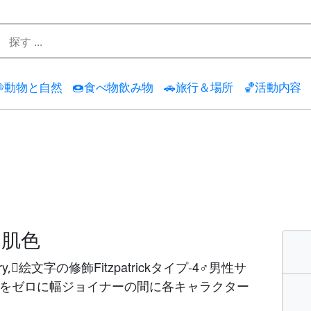

動物と自然
🍩
食べ物飲み物
🚗
旅行＆場所
🏀
活動内容
の肌色
🏽絵文字の修飾Fitzpatrickタイプ-4♂男性サ
せ使用をゼロに幅ジョイナーの間に各キャラクター