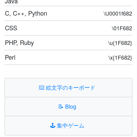
Java
C, C++, Python
\U0001f682
CSS
\01F682
PHP, Ruby
\u{1F682}
Perl
\x{1F682}
⌨️
絵文字のキーボード
📝
Blog
🕹️
集中ゲーム