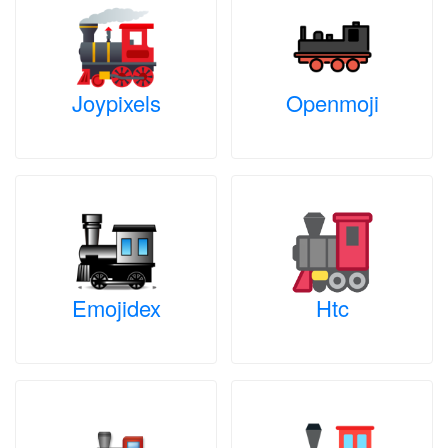
Joypixels
Openmoji
Emojidex
Htc