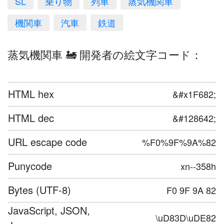
SL
乗り物
列車
蒸気機関車
機関車
汽車
鉄道
蒸気機関車 🚂 開発者の絵文字コード：
HTML hex
&#x1F682;
HTML dec
&#128642;
URL escape code
%F0%9F%9A%82
Punycode
xn--358h
Bytes (UTF-8)
F0 9F 9A 82
JavaScript, JSON,
\uD83D\uDE82