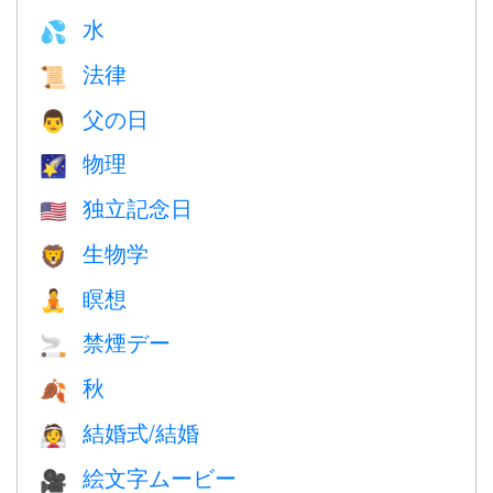
水
💦
法律
📜
父の日
👨
物理
🌠
独立記念日
🇺🇸
生物学
🦁
瞑想
🧘
禁煙デー
🚬
秋
🍂
結婚式/結婚
👰
絵文字ムービー
🎥