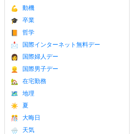
動機
💪
卒業
🎓
哲学
📙
国際インターネット無料デー
📩
国際婦人デー
👩
国際男子デー
👱
在宅勤務
🏡
地理
🗺
夏
☀️
大晦日
🎊
天気
🌧