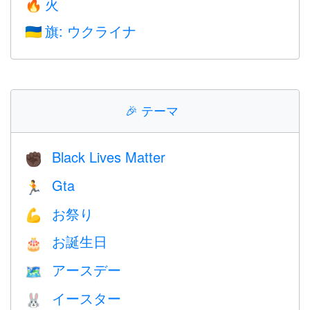
火
🔥
旗: ウクライナ
🇺🇦
🎉
テーマ
Black Lives Matter
✊🏿
Gta
🏃
お祭り
💪
お誕生日
🎂
アースデー
🗺️
イースター
🐰