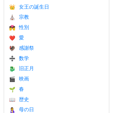
女王の誕生日
👑
宗教
⛪️
性別
💏
愛
❤️️
感謝祭
🦃
数学
➗
旧正月
🐉
映画
🎬
春
🌱
歴史
📖
母の日
🤱