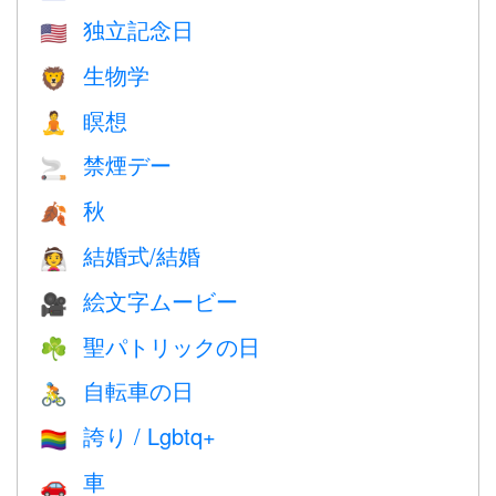
独立記念日
🇺🇸
生物学
🦁
瞑想
🧘
禁煙デー
🚬
秋
🍂
結婚式/結婚
👰
絵文字ムービー
🎥
聖パトリックの日
☘️
自転車の日
🚴
誇り / Lgbtq+
🏳️‍🌈
車
🚗