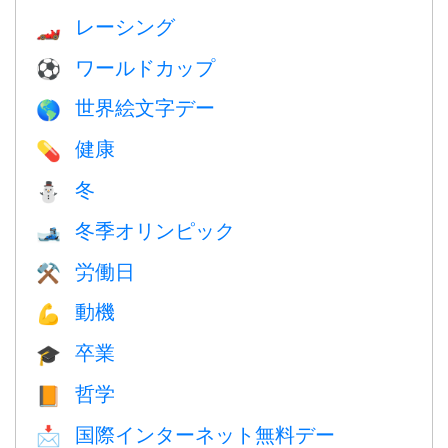
レーシング
🏎
ワールドカップ
⚽
世界絵文字デー
🌎
健康
💊
冬
⛄
冬季オリンピック
🎿
労働日
⚒️
動機
💪
卒業
🎓
哲学
📙
国際インターネット無料デー
📩