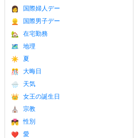
国際婦人デー
👩
国際男子デー
👱
在宅勤務
🏡
地理
🗺
夏
☀️
大晦日
🎊
天気
🌧
女王の誕生日
👑
宗教
⛪️
性別
💏
愛
❤️️