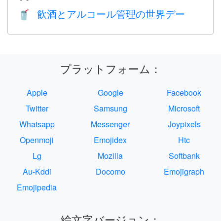
飲酒とアルコール管理の世界デー
🥤
プラットフォーム：
Apple
Google
Facebook
Twitter
Samsung
Microsoft
Whatsapp
Messenger
Joypixels
Openmoji
Emojidex
Htc
Lg
Mozilla
Softbank
Au-Kddi
Docomo
Emojigraph
Emojipedia
絵文字バージョン：