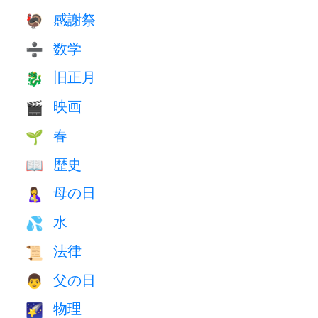
感謝祭
🦃
数学
➗
旧正月
🐉
映画
🎬
春
🌱
歴史
📖
母の日
🤱
水
💦
法律
📜
父の日
👨
物理
🌠