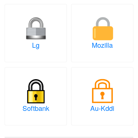
Lg
Mozilla
Softbank
Au-Kddi