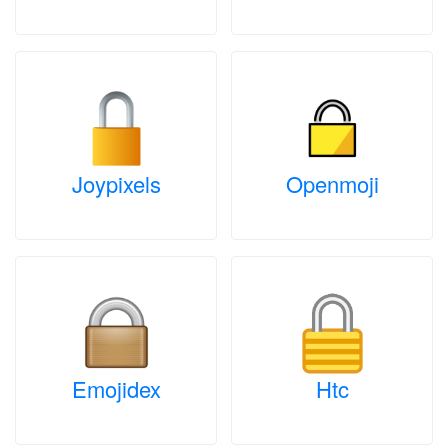
Joypixels
Openmoji
Emojidex
Htc