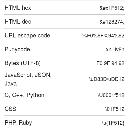
HTML hex
&#x1F512;
HTML dec
&#128274;
URL escape code
%F0%9F%94%92
Punycode
xn--lv8h
Bytes (UTF-8)
F0 9F 94 92
JavaScript, JSON,
\uD83D\uDD12
Java
C, C++, Python
\U0001f512
CSS
\01F512
PHP, Ruby
\u{1F512}