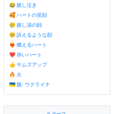
嬉し泣き
😂
ハートの笑顔
🥰
嬉し涙の顔
🥲
訴えるような顔
🥺
燃えるハート
❤️‍🔥
赤いハート
❤️
サムズアップ
👍
火
🔥
旗: ウクライナ
🇺🇦
🎉
テーマ