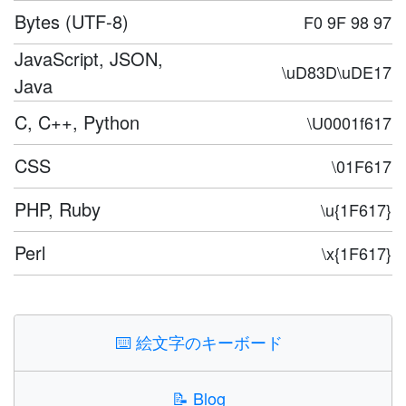
Bytes (UTF-8)
F0 9F 98 97
JavaScript, JSON,
\uD83D\uDE17
Java
C, C++, Python
\U0001f617
CSS
\01F617
PHP, Ruby
\u{1F617}
Perl
\x{1F617}
⌨️
絵文字のキーボード
📝
Blog