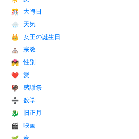
大晦日
🎊
天気
🌧
女王の誕生日
👑
宗教
⛪️
性別
💏
愛
❤️️
感謝祭
🦃
数学
➗
旧正月
🐉
映画
🎬
春
🌱