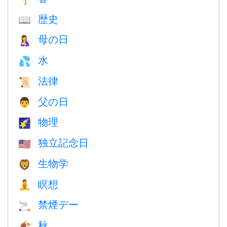
歴史
📖
母の日
🤱
水
💦
法律
📜
父の日
👨
物理
🌠
独立記念日
🇺🇸
生物学
🦁
瞑想
🧘
禁煙デー
🚬
秋
🍂