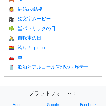
結婚式/結婚
👰
絵文字ムービー
🎥
聖パトリックの日
☘️
自転車の日
🚴
誇り / Lgbtq+
🏳️‍🌈
車
🚗
飲酒とアルコール管理の世界デー
🥤
プラットフォーム：
Apple
Google
Facebook