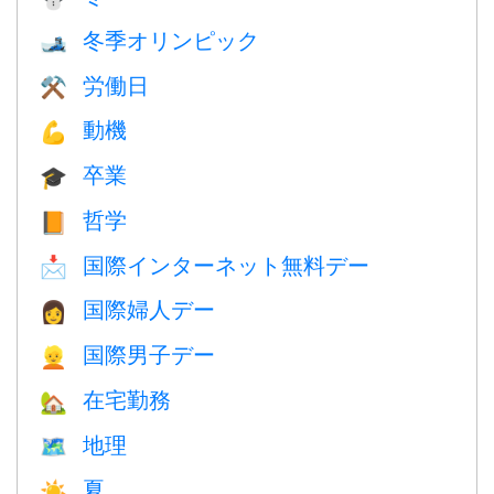
冬季オリンピック
🎿
労働日
⚒️
動機
💪
卒業
🎓
哲学
📙
国際インターネット無料デー
📩
国際婦人デー
👩
国際男子デー
👱
在宅勤務
🏡
地理
🗺
夏
☀️