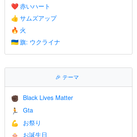
赤いハート
❤️
サムズアップ
👍
火
🔥
旗: ウクライナ
🇺🇦
🎉
テーマ
Black Lives Matter
✊🏿
Gta
🏃
お祭り
💪
お誕生日
🎂