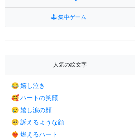
🕹️
集中ゲーム
人気の絵文字
嬉し泣き
😂
ハートの笑顔
🥰
嬉し涙の顔
🥲
訴えるような顔
🥺
燃えるハート
❤️‍🔥