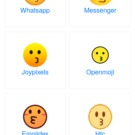
Whatsapp
Messenger
Joypixels
Openmoji
Emojidex
Htc