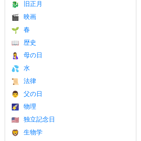
旧正月
🐉
映画
🎬
春
🌱
歴史
📖
母の日
🤱
水
💦
法律
📜
父の日
👨
物理
🌠
独立記念日
🇺🇸
生物学
🦁