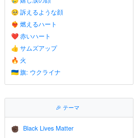
🥲
訴えるような顔
🥺
燃えるハート
❤️‍🔥
赤いハート
❤️
サムズアップ
👍
火
🔥
旗: ウクライナ
🇺🇦
🎉
テーマ
Black Lives Matter
✊🏿