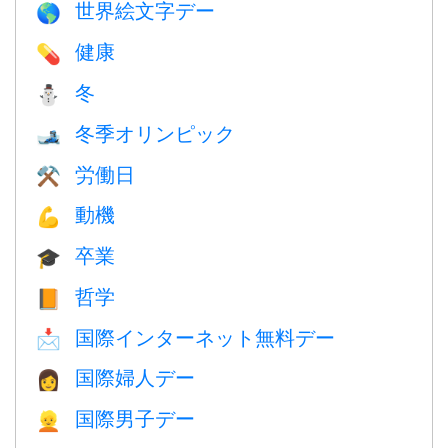
世界絵文字デー
🌎
健康
💊
冬
⛄
冬季オリンピック
🎿
労働日
⚒️
動機
💪
卒業
🎓
哲学
📙
国際インターネット無料デー
📩
国際婦人デー
👩
国際男子デー
👱