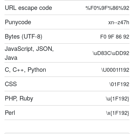
URL escape code
%F0%9F%86%92
Punycode
xn--z47h
Bytes (UTF-8)
F0 9F 86 92
JavaScript, JSON,
\uD83C\uDD92
Java
C, C++, Python
\U0001f192
CSS
\01F192
PHP, Ruby
\u{1F192}
Perl
\x{1F192}