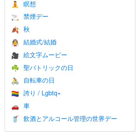
瞑想
🧘
禁煙デー
🚬
秋
🍂
結婚式/結婚
👰
絵文字ムービー
🎥
聖パトリックの日
☘️
自転車の日
🚴
誇り / Lgbtq+
🏳️‍🌈
車
🚗
飲酒とアルコール管理の世界デー
🥤