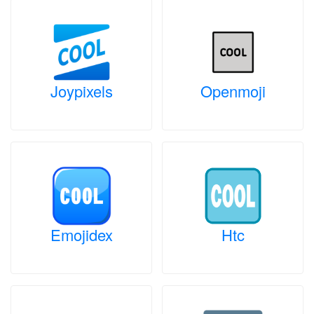
Joypixels
Openmoji
Emojidex
Htc