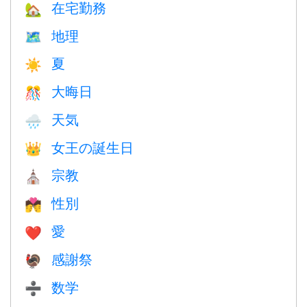
在宅勤務
🏡
地理
🗺
夏
☀️
大晦日
🎊
天気
🌧
女王の誕生日
👑
宗教
⛪️
性別
💏
愛
❤️️
感謝祭
🦃
数学
➗