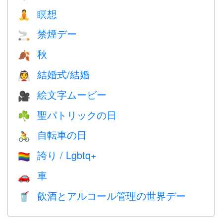
瞑想
🧘
禁煙デー
🚬
秋
🍂
結婚式/結婚
👰
絵文字ムービー
🎥
聖パトリックの日
☘️
自転車の日
🚴
誇り / Lgbtq+
🏳️‍🌈
車
🚗
飲酒とアルコール管理の世界デー
🥤