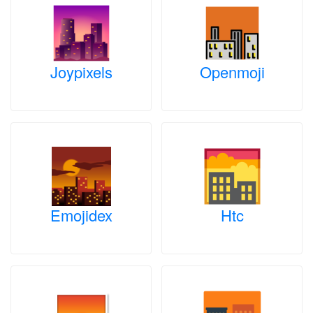
Joypixels
Openmoji
Emojidex
Htc