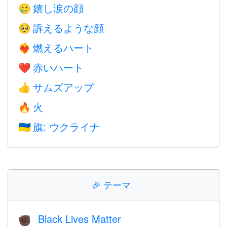
嬉し涙の顔
🥲
訴えるような顔
🥺
燃えるハート
❤️‍🔥
赤いハート
❤️
サムズアップ
👍
火
🔥
旗: ウクライナ
🇺🇦
🎉
テーマ
Black Lives Matter
✊🏿