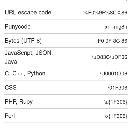
URL escape code
%F0%9F%8C%86
Punycode
xn--mg8h
Bytes (UTF-8)
F0 9F 8C 86
JavaScript, JSON,
\uD83C\uDF06
Java
C, C++, Python
\U0001f306
CSS
\01F306
PHP, Ruby
\u{1F306}
Perl
\x{1F306}