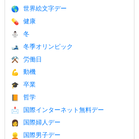
世界絵文字デー
🌎
健康
💊
冬
⛄
冬季オリンピック
🎿
労働日
⚒️
動機
💪
卒業
🎓
哲学
📙
国際インターネット無料デー
📩
国際婦人デー
👩
国際男子デー
👱