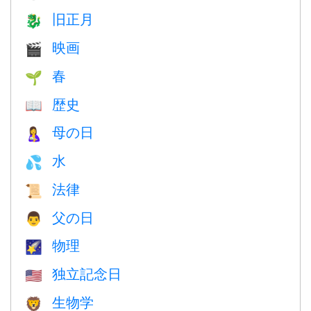
旧正月
🐉
映画
🎬
春
🌱
歴史
📖
母の日
🤱
水
💦
法律
📜
父の日
👨
物理
🌠
独立記念日
🇺🇸
生物学
🦁