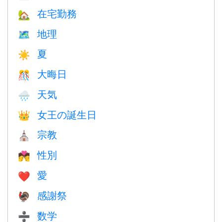
在宅勤務
🏡
地理
🗺
夏
☀️
大晦日
🎊
天気
🌧
女王の誕生日
👑
宗教
⛪️
性別
💏
愛
❤️️
感謝祭
🦃
数学
➗