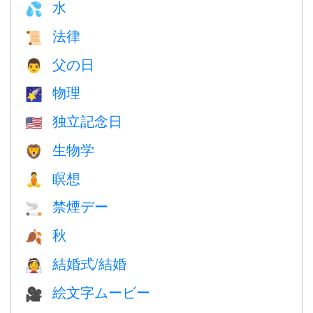
水
💦
法律
📜
父の日
👨
物理
🌠
独立記念日
🇺🇸
生物学
🦁
瞑想
🧘
禁煙デー
🚬
秋
🍂
結婚式/結婚
👰
絵文字ムービー
🎥