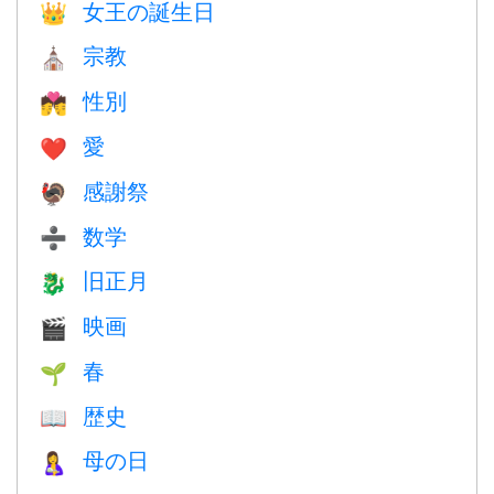
女王の誕生日
👑
宗教
⛪️
性別
💏
愛
❤️️
感謝祭
🦃
数学
➗
旧正月
🐉
映画
🎬
春
🌱
歴史
📖
母の日
🤱