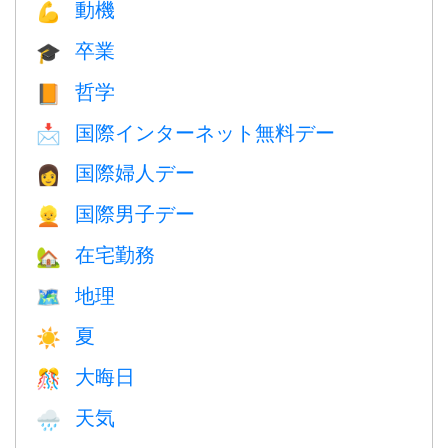
動機
💪
卒業
🎓
哲学
📙
国際インターネット無料デー
📩
国際婦人デー
👩
国際男子デー
👱
在宅勤務
🏡
地理
🗺
夏
☀️
大晦日
🎊
天気
🌧