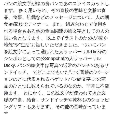
パンの絵文字が絵の食パンであのスライスカットし
ます。 多く用いられ、その直接の意味と文脈の食
品、食事、飢餓などのメッセージについて、人の朝
食👪家族でディナー。 また、組み合わせて使用さ
れる場合もある他の食品関連の絵文字としての人の
良い食となります。 以上でイラストのための"稼ぐ
地殻"や"生活"お話しいただきました。 ついにパン
を絵文字によって選ばれた人ラッパーリルDickyの
シンボルとしての公Snapchatの人ラッパーリル
Dicky. パンの絵文字は写真の通常のパンチのあるサ
ンドイッチ。 でどこにでもいた"ごく普通の"バージ
ョンのどに代表されるバゲットパン絵文字 この商
品のひとつに数えられているのなのか、非常に不健
康ます。 とにかく、この絵文字が使われてきた文
脈の中食、給食、サンドイッチや乾杯ものショッピ
ングリストもあります。 その他の意味がっていま
す。