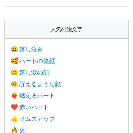
人気の絵文字
嬉し泣き
😂
ハートの笑顔
🥰
嬉し涙の顔
🥲
訴えるような顔
🥺
燃えるハート
❤️‍🔥
赤いハート
❤️
サムズアップ
👍
火
🔥