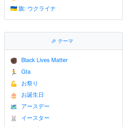
旗: ウクライナ
🇺🇦
🎉
テーマ
Black Lives Matter
✊🏿
Gta
🏃
お祭り
💪
お誕生日
🎂
アースデー
🗺️
イースター
🐰