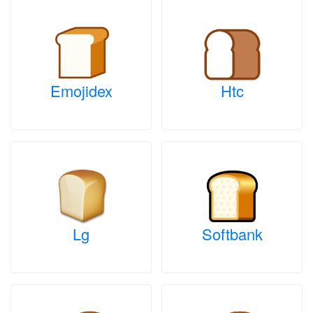
Emojidex
Htc
Lg
Softbank