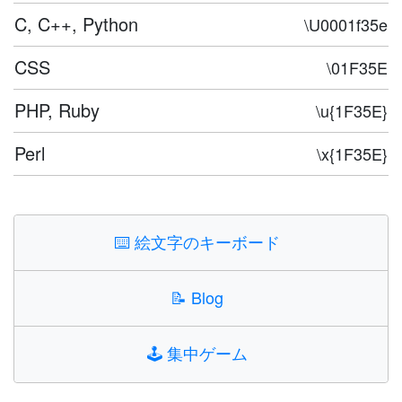
C, C++, Python
\U0001f35e
CSS
\01F35E
PHP, Ruby
\u{1F35E}
Perl
\x{1F35E}
⌨️
絵文字のキーボード
📝
Blog
🕹️
集中ゲーム