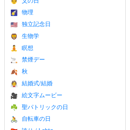
父の日
👨
物理
🌠
独立記念日
🇺🇸
生物学
🦁
瞑想
🧘
禁煙デー
🚬
秋
🍂
結婚式/結婚
👰
絵文字ムービー
🎥
聖パトリックの日
☘️
自転車の日
🚴