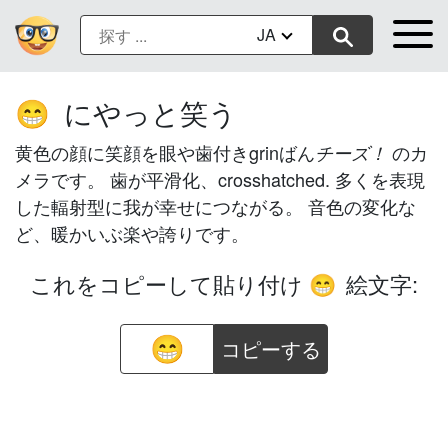
JA
にやっと笑う
😁
黄色の顔に笑顔を眼や歯付きgrinばん
のカ
チーズ！
メラです。 歯が平滑化、crosshatched. 多くを表現
した輻射型に我が幸せにつながる。 音色の変化な
ど、暖かいぶ楽や誇りです。
これをコピーして貼り付け
絵文字:
😁
コピーする