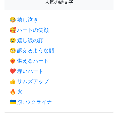
人気の絵文字
嬉し泣き
😂
ハートの笑顔
🥰
嬉し涙の顔
🥲
訴えるような顔
🥺
燃えるハート
❤️‍🔥
赤いハート
❤️
サムズアップ
👍
火
🔥
旗: ウクライナ
🇺🇦