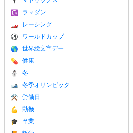
🕴️
ラマダン
☪️
レーシング
🏎
ワールドカップ
⚽
世界絵文字デー
🌎
健康
💊
冬
⛄
冬季オリンピック
🎿
労働日
⚒️
動機
💪
卒業
🎓
哲学