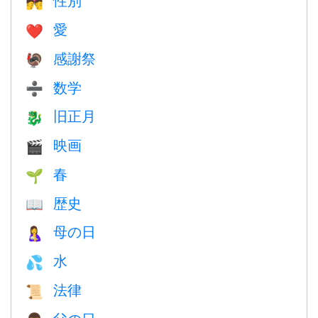
💏
愛
❤️️
感謝祭
🦃
数学
➗
旧正月
🐉
映画
🎬
春
🌱
歴史
📖
母の日
🤱
水
💦
法律
📜