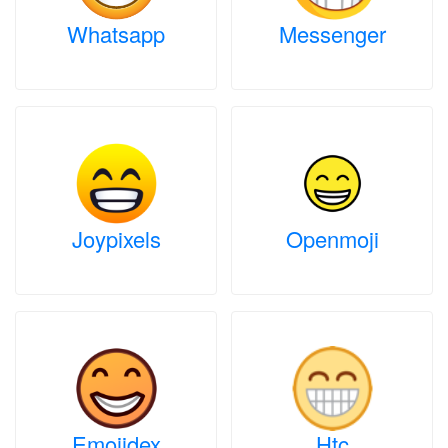
Whatsapp
Messenger
Joypixels
Openmoji
Emojidex
Htc