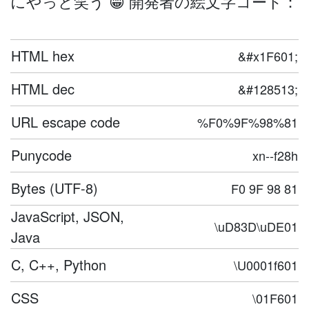
にやっと笑う 😁 開発者の絵文字コード：
HTML hex
&#x1F601;
HTML dec
&#128513;
URL escape code
%F0%9F%98%81
Punycode
xn--f28h
Bytes (UTF-8)
F0 9F 98 81
JavaScript, JSON,
\uD83D\uDE01
Java
C, C++, Python
\U0001f601
CSS
\01F601