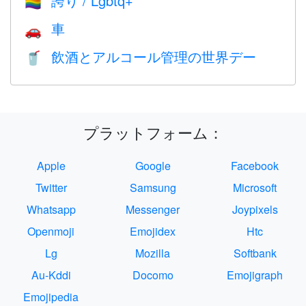
誇り / Lgbtq+
🏳️‍🌈
車
🚗
飲酒とアルコール管理の世界デー
🥤
プラットフォーム：
Apple
Google
Facebook
Twitter
Samsung
Microsoft
Whatsapp
Messenger
Joypixels
Openmoji
Emojidex
Htc
Lg
Mozilla
Softbank
Au-Kddi
Docomo
Emojigraph
Emojipedia