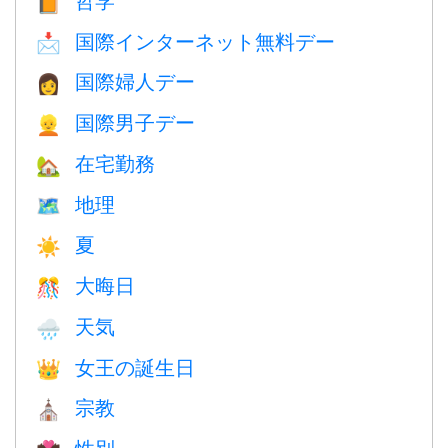
📙
国際インターネット無料デー
📩
国際婦人デー
👩
国際男子デー
👱
在宅勤務
🏡
地理
🗺
夏
☀️
大晦日
🎊
天気
🌧
女王の誕生日
👑
宗教
⛪️
性別