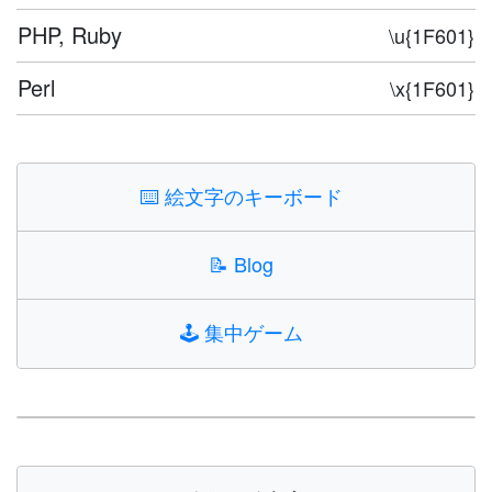
PHP, Ruby
\u{1F601}
Perl
\x{1F601}
⌨️
絵文字のキーボード
📝
Blog
🕹️
集中ゲーム