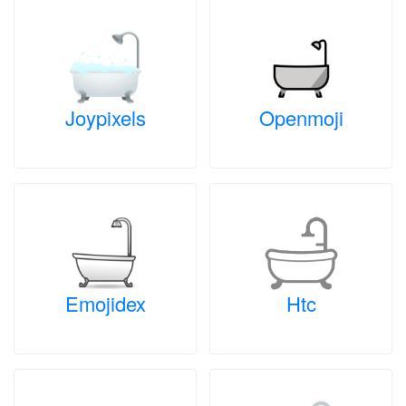
Joypixels
Openmoji
Emojidex
Htc