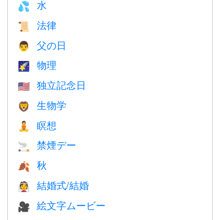
水
💦
法律
📜
父の日
👨
物理
🌠
独立記念日
🇺🇸
生物学
🦁
瞑想
🧘
禁煙デー
🚬
秋
🍂
結婚式/結婚
👰
絵文字ムービー
🎥