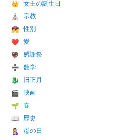
女王の誕生日
👑
宗教
⛪️
性別
💏
愛
❤️️
感謝祭
🦃
数学
➗
旧正月
🐉
映画
🎬
春
🌱
歴史
📖
母の日
🤱