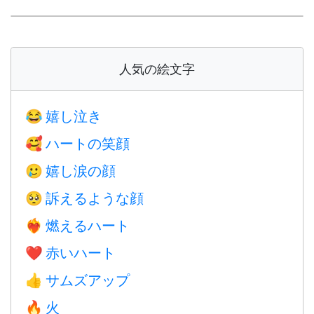
人気の絵文字
嬉し泣き
😂
ハートの笑顔
🥰
嬉し涙の顔
🥲
訴えるような顔
🥺
燃えるハート
❤️‍🔥
赤いハート
❤️
サムズアップ
👍
火
🔥