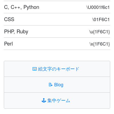
C, C++, Python
\U0001f6c1
CSS
\01F6C1
PHP, Ruby
\u{1F6C1}
Perl
\x{1F6C1}
⌨️
絵文字のキーボード
📝
Blog
🕹️
集中ゲーム