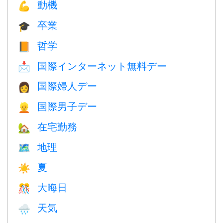
動機
💪
卒業
🎓
哲学
📙
国際インターネット無料デー
📩
国際婦人デー
👩
国際男子デー
👱
在宅勤務
🏡
地理
🗺
夏
☀️
大晦日
🎊
天気
🌧