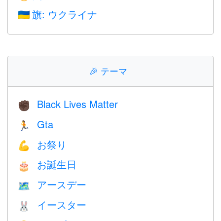
旗: ウクライナ
🇺🇦
🎉
テーマ
Black Lives Matter
✊🏿
Gta
🏃
お祭り
💪
お誕生日
🎂
アースデー
🗺️
イースター
🐰