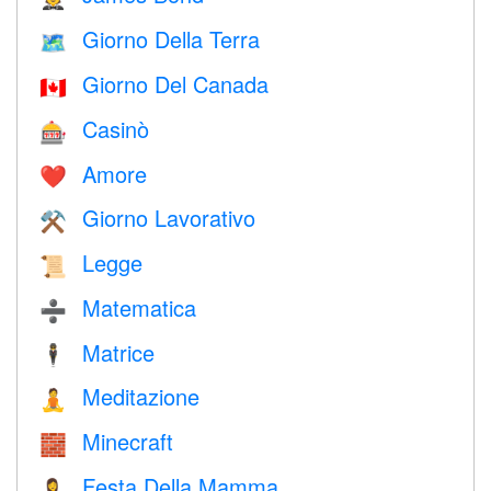
Giorno Della Terra
🗺️
Giorno Del Canada
🇨🇦
Casinò
🎰
Amore
❤️️
Giorno Lavorativo
⚒️
Legge
📜
Matematica
➗
Matrice
🕴️
Meditazione
🧘
Minecraft
🧱
Festa Della Mamma
🤱