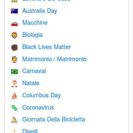
Australia Day
🇦🇺
Macchine
🚗
Biologia
🦁
Black Lives Matter
✊🏿
Matrimonio / Matrimonio
👰
Carnaval
🇧🇷
Natale
🎅
Columbus Day
⛵️
Coronavirus
🦠
Giornata Della Bicicletta
🚴
Diwali
🕯