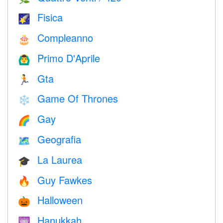
Fisica
🌠
Compleanno
🎂
Primo D'Aprile
🙆‍♂️
Gta
🏃
Game Of Thrones
❄️
Gay
🌈
Geografia
🗺
La Laurea
🎓
Guy Fawkes
🔥
Halloween
🎃
Hanukkah
🕎