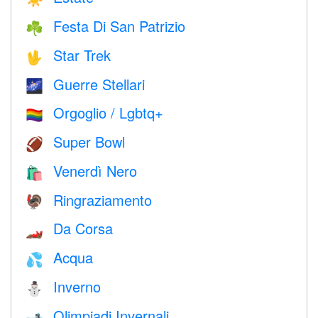
Festa Di San Patrizio
☘️
Star Trek
🖖
Guerre Stellari
🌌
Orgoglio / Lgbtq+
🏳️‍🌈
Super Bowl
🏈
Venerdì Nero
🛍
Ringraziamento
🦃
Da Corsa
🏎
Acqua
💦
Inverno
⛄
Olimpiadi Invernali
🎿