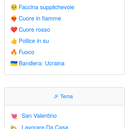
Faccina supplichevole
🥺
Cuore in fiamme
❤️‍🔥
Cuore rosso
❤️
Pollice in su
👍
Fuoco
🔥
Bandiera: Ucraina
🇺🇦
🎉
Tema
San Valentino
💘
Lavorare Da Casa
🏡