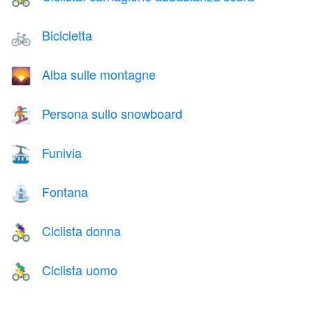
Bicicletta
🚲
Alba sulle montagne
🌄
Persona sullo snowboard
🏂
Funivia
🚠
Fontana
⛲
Ciclista donna
🚴‍♀️
Ciclista uomo
🚴‍♂️