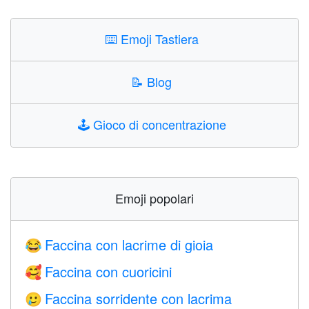
⌨️
Emoji Tastiera
📝
Blog
🕹️
Gioco di concentrazione
Emoji popolari
Faccina con lacrime di gioia
😂
Faccina con cuoricini
🥰
Faccina sorridente con lacrima
🥲