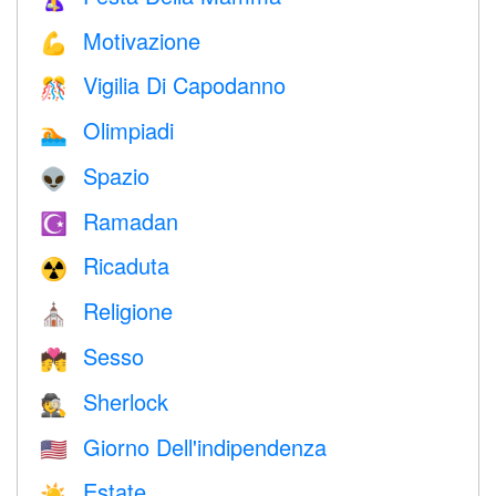
Motivazione
💪
Vigilia Di Capodanno
🎊
Olimpiadi
🏊
Spazio
👽
Ramadan
☪️
Ricaduta
☢️
Religione
⛪️
Sesso
💏
Sherlock
🕵️
Giorno Dell'indipendenza
🇺🇸
Estate
☀️