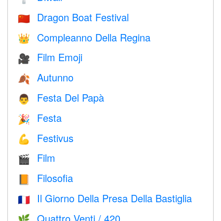
Dragon Boat Festival
🇨🇳
Compleanno Della Regina
👑
Film Emoji
🎥
Autunno
🍂
Festa Del Papà
👨
Festa
🎉
Festivus
💪
Film
🎬
Filosofia
📙
Il Giorno Della Presa Della Bastiglia
🇫🇷
Quattro Venti / 420
🌿