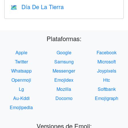
Día De La Tierra
🗺️
Plataformas:
Apple
Google
Facebook
Twitter
Samsung
Microsoft
Whatsapp
Messenger
Joypixels
Openmoji
Emojidex
Htc
Lg
Mozilla
Softbank
Au-Kddi
Docomo
Emojigraph
Emojipedia
Versiones de Emoji: