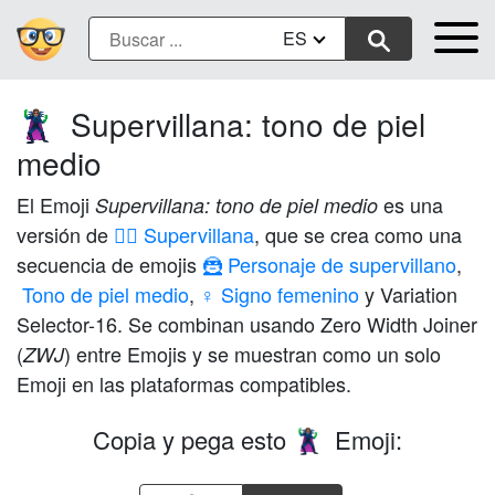
ES
Supervillana: tono de piel
🦹🏽‍♀️
medio
El Emoji
es una
Supervillana: tono de piel medio
versión de
🦹‍♀️ Supervillana
, que se crea como una
secuencia de emojis
🦹 Personaje de supervillano
,
🏽 Tono de piel medio
,
♀️ Signo femenino
y Variation
Selector-16. Se combinan usando Zero Width Joiner
(
) entre Emojis y se muestran como un solo
ZWJ
Emoji en las plataformas compatibles.
Copia y pega esto
Emoji:
🦹🏽‍♀️