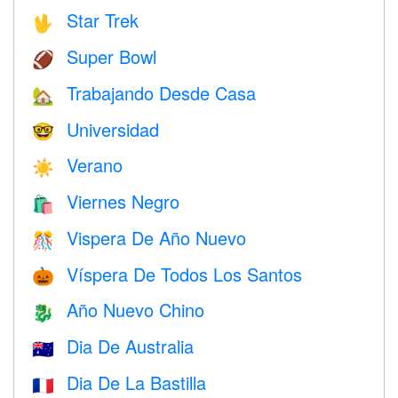
Star Trek
🖖
Super Bowl
🏈
Trabajando Desde Casa
🏡
Universidad
🤓
Verano
☀️
Viernes Negro
🛍
Vispera De Año Nuevo
🎊
Víspera De Todos Los Santos
🎃
Año Nuevo Chino
🐉
Dia De Australia
🇦🇺
Dia De La Bastilla
🇫🇷