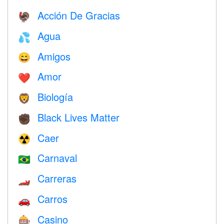
Acción De Gracias
🦃
Agua
💦
Amigos
😄
Amor
❤️️
Biología
🦁
Black Lives Matter
✊🏿
Caer
☢️
Carnaval
🇧🇷
Carreras
🏎
Carros
🚗
Casino
🎰