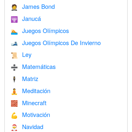
James Bond
🤵
Janucá
🕎
Juegos Olímpicos
🏊
Juegos Olímpicos De Invierno
🎿
Ley
📜
Matemáticas
➗
Matriz
🕴️
Meditación
🧘
Minecraft
🧱
Motivación
💪
Navidad
🎅