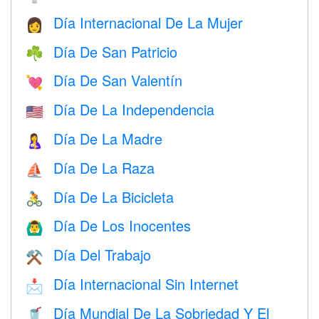
Día Internacional De La Mujer
👩
Día De San Patricio
☘️
Día De San Valentín
💘
Día De La Independencia
🇺🇸
Día De La Madre
🤱
Día De La Raza
⛵️
Día De La Bicicleta
🚴
Día De Los Inocentes
🙆‍♂️
Día Del Trabajo
⚒️
Día Internacional Sin Internet
📩
Día Mundial De La Sobriedad Y El
🥤