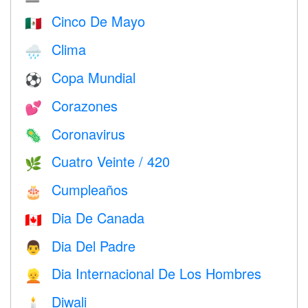
Cinco De Mayo
🇲🇽
Clima
🌧
Copa Mundial
⚽
Corazones
💕
Coronavirus
🦠
Cuatro Veinte / 420
🌿
Cumpleaños
🎂
Dia De Canada
🇨🇦
Dia Del Padre
👨
Dia Internacional De Los Hombres
👱
Diwali
🕯