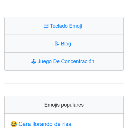
⌨️
Teclado Emoji
📝
Blog
🕹️
Juego De Concentración
Emojis populares
Cara llorando de risa
😂