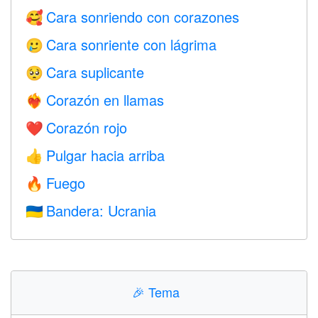
Cara sonriendo con corazones
🥰
Cara sonriente con lágrima
🥲
Cara suplicante
🥺
Corazón en llamas
❤️‍🔥
Corazón rojo
❤️
Pulgar hacia arriba
👍
Fuego
🔥
Bandera: Ucrania
🇺🇦
🎉
Tema