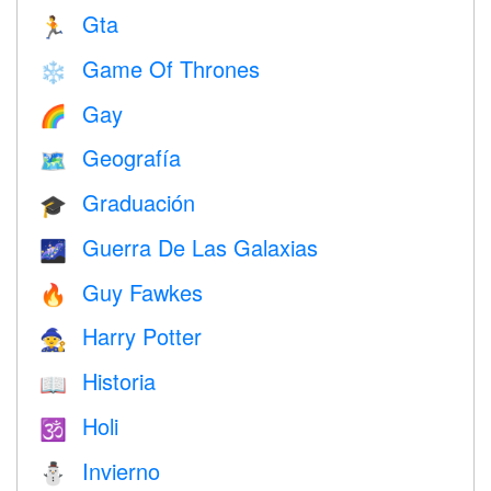
Gta
🏃
Game Of Thrones
❄️
Gay
🌈
Geografía
🗺
Graduación
🎓
Guerra De Las Galaxias
🌌
Guy Fawkes
🔥
Harry Potter
🧙
Historia
📖
Holi
🕉
Invierno
⛄