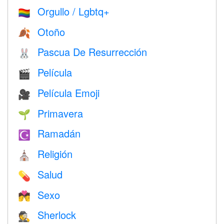
Orgullo / Lgbtq+
🏳️‍🌈
Otoño
🍂
Pascua De Resurrección
🐰
Película
🎬
Película Emoji
🎥
Primavera
🌱
Ramadán
☪️
Religión
⛪️
Salud
💊
Sexo
💏
Sherlock
🕵️