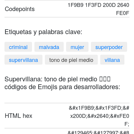
1F9B9 1F3FD 200D 2640
Codepoints
FE0F
Etiquetas y palabras clave:
criminal
malvada
mujer
superpoder
supervillana
tono de piel medio
villana
Supervillana: tono de piel medio 🦹🏽‍♀️
códigos de Emojis para desarrolladores:
&#x1F9B9;&#x1F3FD;&#
HTML hex
x200D;&#x2640;&#xFE0
F;
&#129465;&#127997;&#8