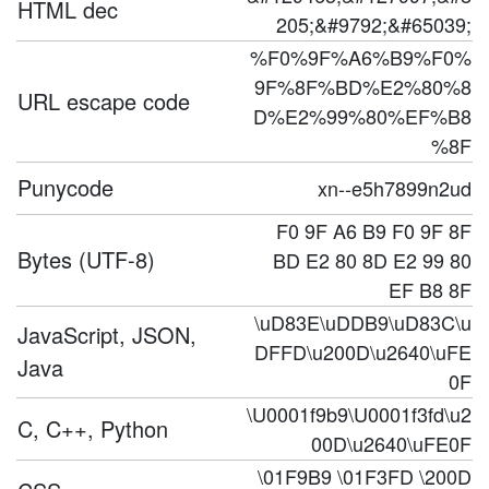
HTML dec
205;&#9792;&#65039;
%F0%9F%A6%B9%F0%
9F%8F%BD%E2%80%8
URL escape code
D%E2%99%80%EF%B8
%8F
Punycode
xn--e5h7899n2ud
F0 9F A6 B9 F0 9F 8F
Bytes (UTF-8)
BD E2 80 8D E2 99 80
EF B8 8F
\uD83E\uDDB9\uD83C\u
JavaScript, JSON,
DFFD\u200D\u2640\uFE
Java
0F
\U0001f9b9\U0001f3fd\u2
C, C++, Python
00D\u2640\uFE0F
\01F9B9 \01F3FD \200D