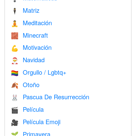
Matriz
🕴️
Meditación
🧘
Minecraft
🧱
Motivación
💪
Navidad
🎅
Orgullo / Lgbtq+
🏳️‍🌈
Otoño
🍂
Pascua De Resurrección
🐰
Película
🎬
Película Emoji
🎥
Primavera
🌱