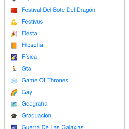
Festival Del Bote Del Dragón
🇨🇳
Festivus
💪
Fiesta
🎉
Filosofía
📙
Física
🌠
Gta
🏃
Game Of Thrones
❄️
Gay
🌈
Geografía
🗺
Graduación
🎓
Guerra De Las Galaxias
🌌