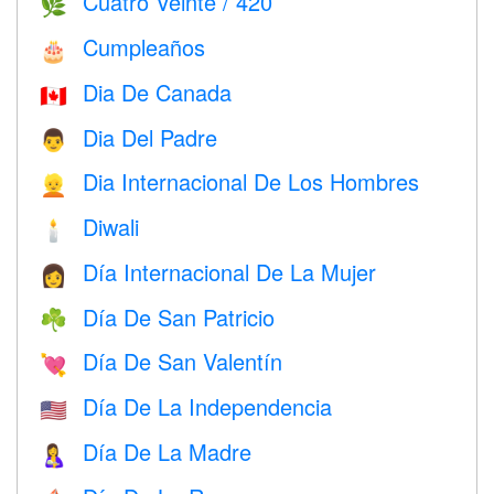
Cuatro Veinte / 420
🌿
Cumpleaños
🎂
Dia De Canada
🇨🇦
Dia Del Padre
👨
Dia Internacional De Los Hombres
👱
Diwali
🕯
Día Internacional De La Mujer
👩
Día De San Patricio
☘️
Día De San Valentín
💘
Día De La Independencia
🇺🇸
Día De La Madre
🤱