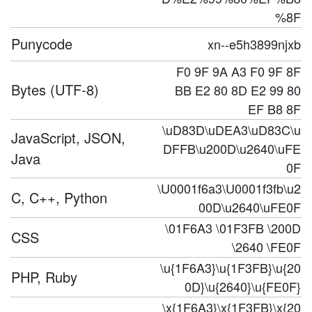
%8F
Punycode
xn--e5h3899njxb
F0 9F 9A A3 F0 9F 8F
Bytes (UTF-8)
BB E2 80 8D E2 99 80
EF B8 8F
\uD83D\uDEA3\uD83C\u
JavaScript, JSON,
DFFB\u200D\u2640\uFE
Java
0F
\U0001f6a3\U0001f3fb\u2
C, C++, Python
00D\u2640\uFE0F
\01F6A3 \01F3FB \200D
CSS
\2640 \FE0F
\u{1F6A3}\u{1F3FB}\u{20
PHP, Ruby
0D}\u{2640}\u{FE0F}
\x{1F6A3}\x{1F3FB}\x{20