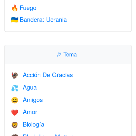
Fuego
🔥
Bandera: Ucrania
🇺🇦
🎉
Tema
Acción De Gracias
🦃
Agua
💦
Amigos
😄
Amor
❤️️
Biología
🦁