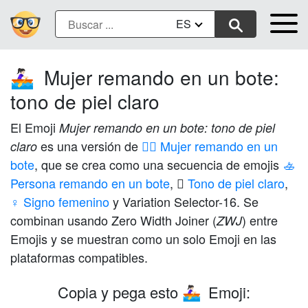
ES
Mujer remando en un bote:
🚣🏻‍♀️
tono de piel claro
El Emoji
Mujer remando en un bote: tono de piel
es una versión de
🚣‍♀️ Mujer remando en un
claro
bote
, que se crea como una secuencia de emojis
🚣
Persona remando en un bote
,
🏻 Tono de piel claro
,
♀️ Signo femenino
y Variation Selector-16. Se
combinan usando Zero Width Joiner (
) entre
ZWJ
Emojis y se muestran como un solo Emoji en las
plataformas compatibles.
Copia y pega esto
Emoji:
🚣🏻‍♀️