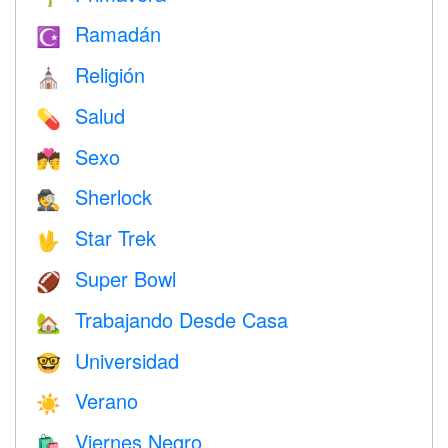
Ramadán
☪️
Religión
⛪️
Salud
💊
Sexo
💏
Sherlock
🕵️
Star Trek
🖖
Super Bowl
🏈
Trabajando Desde Casa
🏡
Universidad
🤓
Verano
☀️
Viernes Negro
🛍