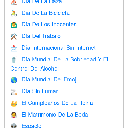
Día De La Raza
⛵️
Día De La Bicicleta
🚴
Día De Los Inocentes
🙆‍♂️
Día Del Trabajo
⚒️
Día Internacional Sin Internet
📩
Día Mundial De La Sobriedad Y El
🥤
Control Del Alcohol
Día Mundial Del Emoji
🌎
Día Sin Fumar
🚬
El Cumpleaños De La Reina
👑
El Matrimonio De La Boda
👰
Espacio
👽