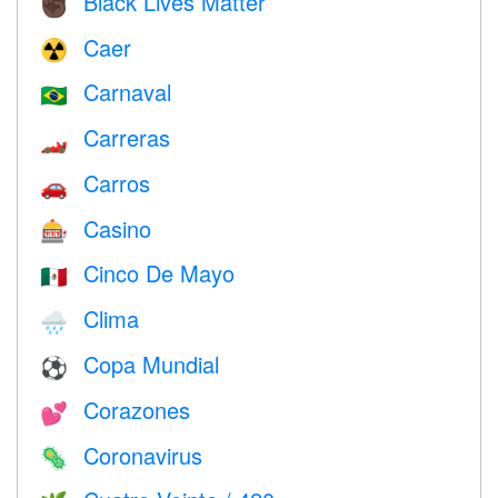
Black Lives Matter
✊🏿
Caer
☢️
Carnaval
🇧🇷
Carreras
🏎
Carros
🚗
Casino
🎰
Cinco De Mayo
🇲🇽
Clima
🌧
Copa Mundial
⚽
Corazones
💕
Coronavirus
🦠