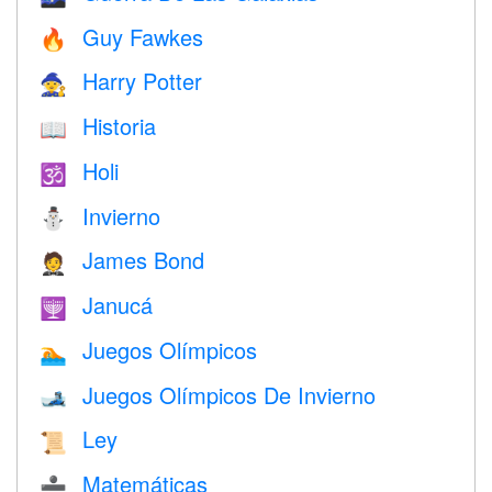
Guy Fawkes
🔥
Harry Potter
🧙
Historia
📖
Holi
🕉
Invierno
⛄
James Bond
🤵
Janucá
🕎
Juegos Olímpicos
🏊
Juegos Olímpicos De Invierno
🎿
Ley
📜
Matemáticas
➗