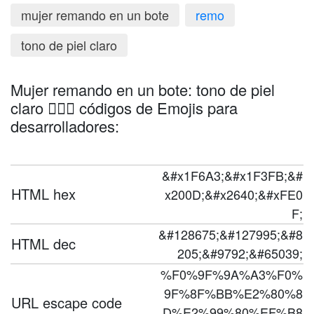
mujer remando en un bote
remo
tono de piel claro
Mujer remando en un bote: tono de piel
claro 🚣🏻‍♀️ códigos de Emojis para
desarrolladores:
&#x1F6A3;&#x1F3FB;&#
HTML hex
x200D;&#x2640;&#xFE0
F;
&#128675;&#127995;&#8
HTML dec
205;&#9792;&#65039;
%F0%9F%9A%A3%F0%
9F%8F%BB%E2%80%8
URL escape code
D%E2%99%80%EF%B8