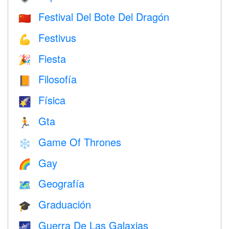
Festival Del Bote Del Dragón
🇨🇳
Festivus
💪
Fiesta
🎉
Filosofía
📙
Física
🌠
Gta
🏃
Game Of Thrones
❄️
Gay
🌈
Geografía
🗺
Graduación
🎓
Guerra De Las Galaxias
🌌