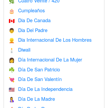
Cuatro Veinte / 420
🌿
Cumpleaños
🎂
Dia De Canada
🇨🇦
Dia Del Padre
👨
Dia Internacional De Los Hombres
👱
Diwali
🕯
Día Internacional De La Mujer
👩
Día De San Patricio
☘️
Día De San Valentín
💘
Día De La Independencia
🇺🇸
Día De La Madre
🤱