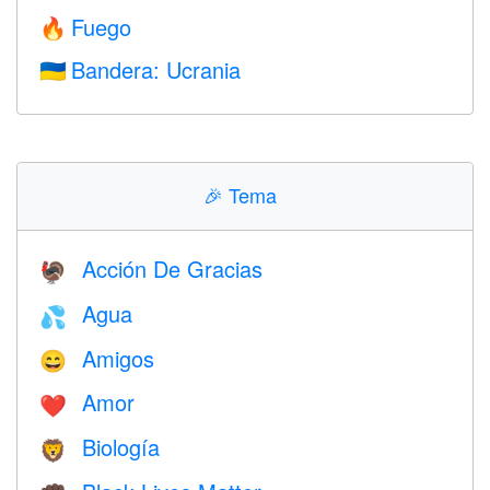
Fuego
🔥
Bandera: Ucrania
🇺🇦
🎉
Tema
Acción De Gracias
🦃
Agua
💦
Amigos
😄
Amor
❤️️
Biología
🦁