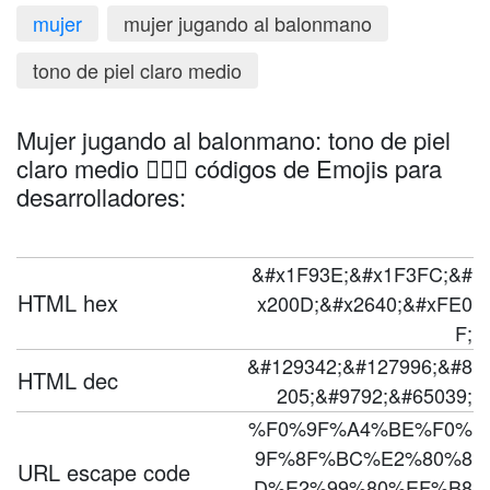
mujer
mujer jugando al balonmano
tono de piel claro medio
Mujer jugando al balonmano: tono de piel
claro medio 🤾🏼‍♀️ códigos de Emojis para
desarrolladores:
&#x1F93E;&#x1F3FC;&#
HTML hex
x200D;&#x2640;&#xFE0
F;
&#129342;&#127996;&#8
HTML dec
205;&#9792;&#65039;
%F0%9F%A4%BE%F0%
9F%8F%BC%E2%80%8
URL escape code
D%E2%99%80%EF%B8