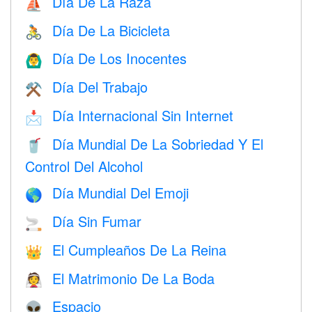
Día De La Raza
⛵️
Día De La Bicicleta
🚴
Día De Los Inocentes
🙆‍♂️
Día Del Trabajo
⚒️
Día Internacional Sin Internet
📩
Día Mundial De La Sobriedad Y El
🥤
Control Del Alcohol
Día Mundial Del Emoji
🌎
Día Sin Fumar
🚬
El Cumpleaños De La Reina
👑
El Matrimonio De La Boda
👰
Espacio
👽