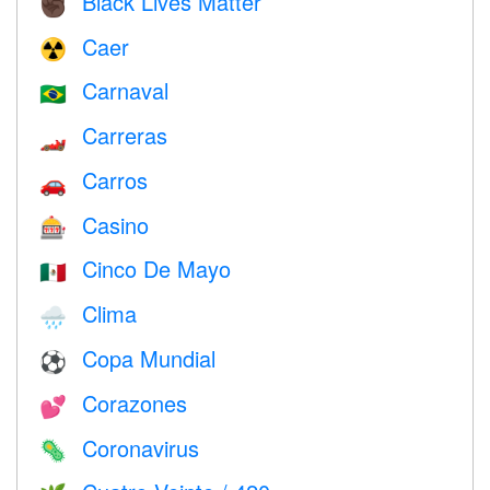
Black Lives Matter
✊🏿
Caer
☢️
Carnaval
🇧🇷
Carreras
🏎
Carros
🚗
Casino
🎰
Cinco De Mayo
🇲🇽
Clima
🌧
Copa Mundial
⚽
Corazones
💕
Coronavirus
🦠