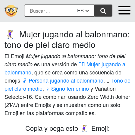
ES
Mujer jugando al balonmano:
🤾🏼‍♀️
tono de piel claro medio
El Emoji
Mujer jugando al balonmano: tono de piel
es una versión de
🤾‍♀️ Mujer jugando al
claro medio
balonmano
, que se crea como una secuencia de
emojis
🤾 Persona jugando al balonmano
,
🏼 Tono de
piel claro medio
,
♀️ Signo femenino
y Variation
Selector-16. Se combinan usando Zero Width Joiner
(
) entre Emojis y se muestran como un solo
ZWJ
Emoji en las plataformas compatibles.
Copia y pega esto
Emoji:
🤾🏼‍♀️