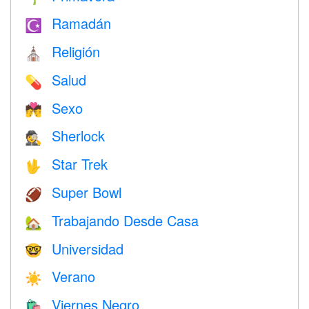
Ramadán
☪️
Religión
⛪️
Salud
💊
Sexo
💏
Sherlock
🕵️
Star Trek
🖖
Super Bowl
🏈
Trabajando Desde Casa
🏡
Universidad
🤓
Verano
☀️
Viernes Negro
🛍