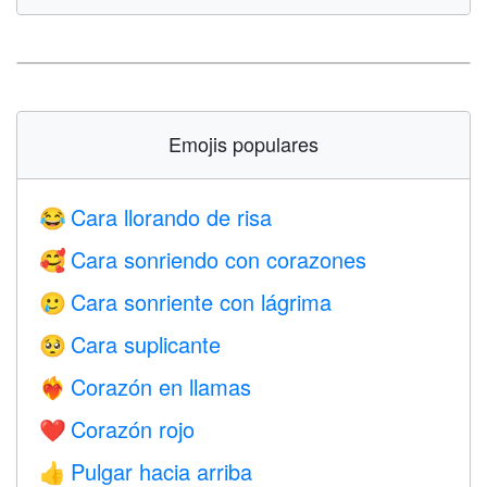
Emojis populares
Cara llorando de risa
😂
Cara sonriendo con corazones
🥰
Cara sonriente con lágrima
🥲
Cara suplicante
🥺
Corazón en llamas
❤️‍🔥
Corazón rojo
❤️
Pulgar hacia arriba
👍