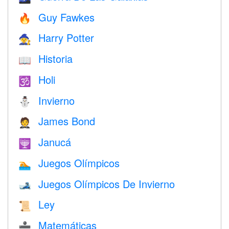
Guy Fawkes
🔥
Harry Potter
🧙
Historia
📖
Holi
🕉
Invierno
⛄
James Bond
🤵
Janucá
🕎
Juegos Olímpicos
🏊
Juegos Olímpicos De Invierno
🎿
Ley
📜
Matemáticas
➗