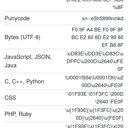
%8F
Punycode
xn--e5h5899nmkd
F0 9F A4 BE F0 9F 8F
Bytes (UTF-8)
BC E2 80 8D E2 99 80
EF B8 8F
\uD83E\uDD3E\uD83C\u
JavaScript, JSON,
DFFC\u200D\u2640\uFE
Java
0F
\U0001f93e\U0001f3fc\u2
C, C++, Python
00D\u2640\uFE0F
\01F93E \01F3FC \200D
CSS
\2640 \FE0F
\u{1F93E}\u{1F3FC}\u{20
PHP, Ruby
0D}\u{2640}\u{FE0F}
\x{1F93E}\x{1F3FC}\x{20