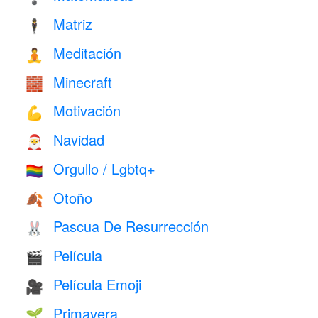
Matriz
🕴️
Meditación
🧘
Minecraft
🧱
Motivación
💪
Navidad
🎅
Orgullo / Lgbtq+
🏳️‍🌈
Otoño
🍂
Pascua De Resurrección
🐰
Película
🎬
Película Emoji
🎥
Primavera
🌱