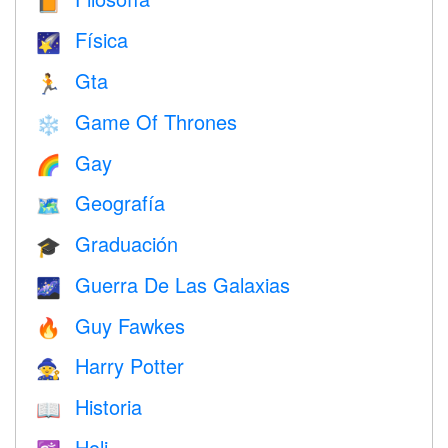
📙
Física
🌠
Gta
🏃
Game Of Thrones
❄️
Gay
🌈
Geografía
🗺
Graduación
🎓
Guerra De Las Galaxias
🌌
Guy Fawkes
🔥
Harry Potter
🧙
Historia
📖
Holi