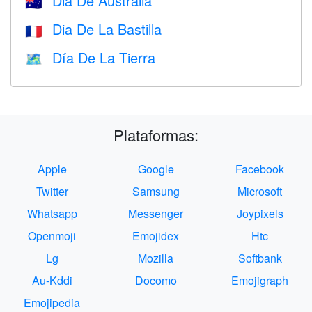
Dia De Australia
🇦🇺
Dia De La Bastilla
🇫🇷
Día De La Tierra
🗺️
Plataformas:
Apple
Google
Facebook
Twitter
Samsung
Microsoft
Whatsapp
Messenger
Joypixels
Openmoji
Emojidex
Htc
Lg
Mozilla
Softbank
Au-Kddi
Docomo
Emojigraph
Emojipedia