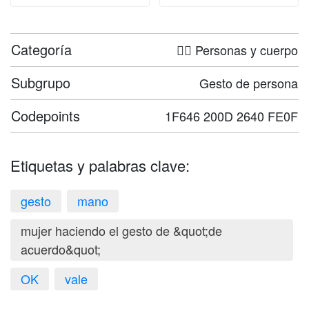
Categoría
🤦‍♀️ Personas y cuerpo
Subgrupo
Gesto de persona
Codepoints
1F646 200D 2640 FE0F
Etiquetas y palabras clave:
gesto
mano
mujer haciendo el gesto de &quot;de
acuerdo&quot;
OK
vale