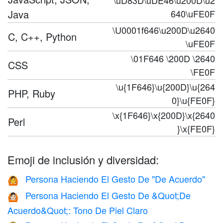
\uD83D\uDE46\u200D\u2
Java
640\uFE0F
\U0001f646\u200D\u2640
C, C++, Python
\uFE0F
\01F646 \200D \2640
CSS
\FE0F
\u{1F646}\u{200D}\u{264
PHP, Ruby
0}\u{FE0F}
\x{1F646}\x{200D}\x{2640
Perl
}\x{FE0F}
Emoji de inclusión y diversidad:
Persona Haciendo El Gesto De "De Acuerdo"
🙆
Persona Haciendo El Gesto De &Quot;De
🙆🏻
Acuerdo&Quot;: Tono De Piel Claro