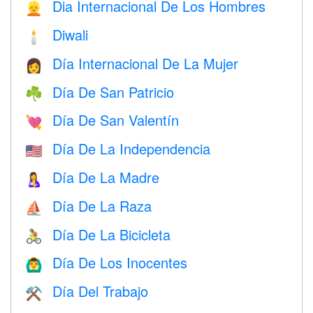
Dia Internacional De Los Hombres
👱
Diwali
🕯
Día Internacional De La Mujer
👩
Día De San Patricio
☘️
Día De San Valentín
💘
Día De La Independencia
🇺🇸
Día De La Madre
🤱
Día De La Raza
⛵️
Día De La Bicicleta
🚴
Día De Los Inocentes
🙆‍♂️
Día Del Trabajo
⚒️