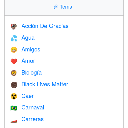
🎉
Tema
Acción De Gracias
🦃
Agua
💦
Amigos
😄
Amor
❤️️
Biología
🦁
Black Lives Matter
✊🏿
Caer
☢️
Carnaval
🇧🇷
Carreras
🏎