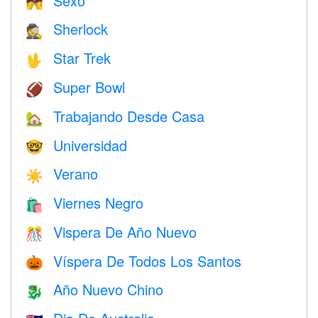
Sexo
💏
Sherlock
🕵️
Star Trek
🖖
Super Bowl
🏈
Trabajando Desde Casa
🏡
Universidad
🤓
Verano
☀️
Viernes Negro
🛍
Vispera De Año Nuevo
🎊
Víspera De Todos Los Santos
🎃
Año Nuevo Chino
🐉