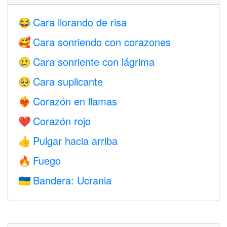
Cara llorando de risa
😂
Cara sonriendo con corazones
🥰
Cara sonriente con lágrima
🥲
Cara suplicante
🥺
Corazón en llamas
❤️‍🔥
Corazón rojo
❤️
Pulgar hacia arriba
👍
Fuego
🔥
Bandera: Ucrania
🇺🇦