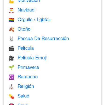
💪
Navidad
🎅
Orgullo / Lgbtq+
🏳️‍🌈
Otoño
🍂
Pascua De Resurrección
🐰
Película
🎬
Película Emoji
🎥
Primavera
🌱
Ramadán
☪️
Religión
⛪️
Salud
💊