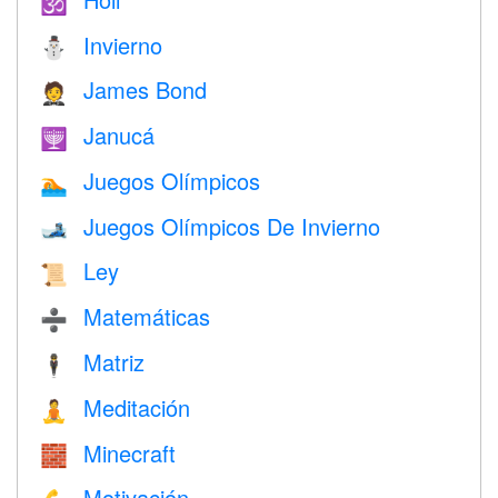
🕉
Invierno
⛄
James Bond
🤵
Janucá
🕎
Juegos Olímpicos
🏊
Juegos Olímpicos De Invierno
🎿
Ley
📜
Matemáticas
➗
Matriz
🕴️
Meditación
🧘
Minecraft
🧱
Motivación