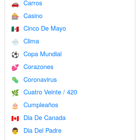
Carros
🚗
Casino
🎰
Cinco De Mayo
🇲🇽
Clima
🌧
Copa Mundial
⚽
Corazones
💕
Coronavirus
🦠
Cuatro Veinte / 420
🌿
Cumpleaños
🎂
Dia De Canada
🇨🇦
Dia Del Padre
👨