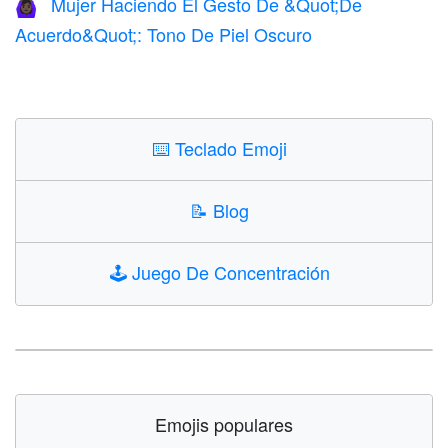
Mujer Haciendo El Gesto De &Quot;De
🙆🏿‍♀️
Acuerdo&Quot;: Tono De Piel Oscuro
⌨️
Teclado Emoji
📝
Blog
🕹️
Juego De Concentración
Emojis populares