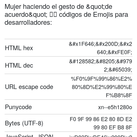
Mujer haciendo el gesto de &quot;de
acuerdo&quot; 🙆‍♀️ códigos de Emojis para
desarrolladores:
&#x1F646;&#x200D;&#x2
HTML hex
640;&#xFE0F;
&#128582;&#8205;&#979
HTML dec
2;&#65039;
%F0%9F%99%86%E2%
URL escape code
80%8D%E2%99%80%E
F%B8%8F
Punycode
xn--e5h1280o
F0 9F 99 86 E2 80 8D E2
Bytes (UTF-8)
99 80 EF B8 8F
JavaScript, JSON,