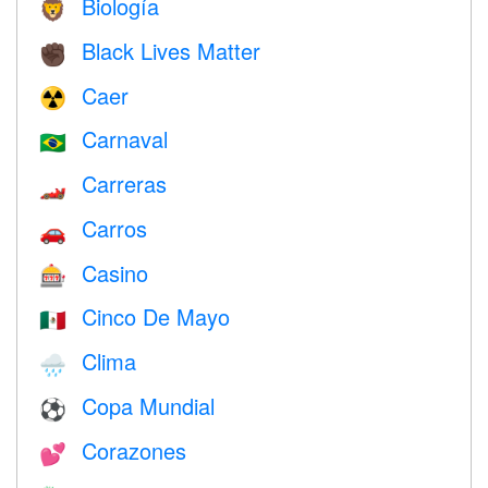
Biología
🦁
Black Lives Matter
✊🏿
Caer
☢️
Carnaval
🇧🇷
Carreras
🏎
Carros
🚗
Casino
🎰
Cinco De Mayo
🇲🇽
Clima
🌧
Copa Mundial
⚽
Corazones
💕