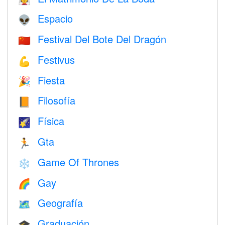
Espacio
👽
Festival Del Bote Del Dragón
🇨🇳
Festivus
💪
Fiesta
🎉
Filosofía
📙
Física
🌠
Gta
🏃
Game Of Thrones
❄️
Gay
🌈
Geografía
🗺
Graduación
🎓