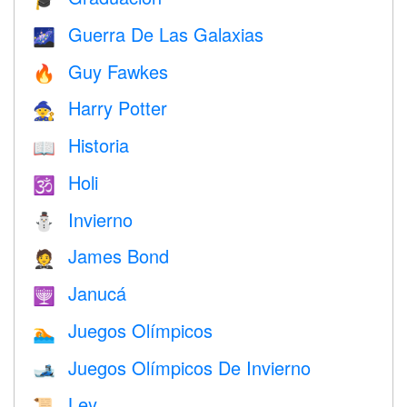
Guerra De Las Galaxias
🌌
Guy Fawkes
🔥
Harry Potter
🧙
Historia
📖
Holi
🕉
Invierno
⛄
James Bond
🤵
Janucá
🕎
Juegos Olímpicos
🏊
Juegos Olímpicos De Invierno
🎿
Ley