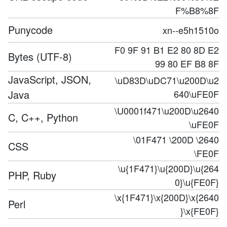
F%B8%8F
Punycode
xn--e5h1510o
F0 9F 91 B1 E2 80 8D E2
Bytes (UTF-8)
99 80 EF B8 8F
JavaScript, JSON,
\uD83D\uDC71\u200D\u2
Java
640\uFE0F
\U0001f471\u200D\u2640
C, C++, Python
\uFE0F
\01F471 \200D \2640
CSS
\FE0F
\u{1F471}\u{200D}\u{264
PHP, Ruby
0}\u{FE0F}
\x{1F471}\x{200D}\x{2640
Perl
}\x{FE0F}