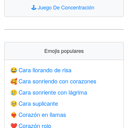
🕹️
Juego De Concentración
Emojis populares
Cara llorando de risa
😂
Cara sonriendo con corazones
🥰
Cara sonriente con lágrima
🥲
Cara suplicante
🥺
Corazón en llamas
❤️‍🔥
Corazón rojo
❤️