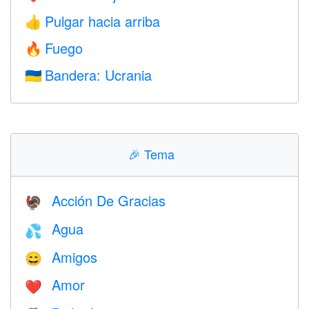
Pulgar hacia arriba
👍
Fuego
🔥
Bandera: Ucrania
🇺🇦
🎉
Tema
Acción De Gracias
🦃
Agua
💦
Amigos
😄
Amor
❤️️