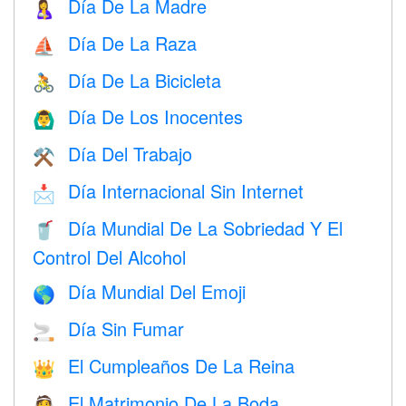
Día De La Madre
🤱
Día De La Raza
⛵️
Día De La Bicicleta
🚴
Día De Los Inocentes
🙆‍♂️
Día Del Trabajo
⚒️
Día Internacional Sin Internet
📩
Día Mundial De La Sobriedad Y El
🥤
Control Del Alcohol
Día Mundial Del Emoji
🌎
Día Sin Fumar
🚬
El Cumpleaños De La Reina
👑
El Matrimonio De La Boda
👰