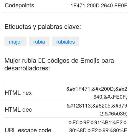
Codepoints
1F471 200D 2640 FE0F
Etiquetas y palabras clave:
mujer
rubia
rubiales
Mujer rubia 👱‍♀️ códigos de Emojis para
desarrolladores:
&#x1F471;&#x200D;&#x2
HTML hex
640;&#xFE0F;
&#128113;&#8205;&#979
HTML dec
2;&#65039;
%F0%9F%91%B1%E2%
URL escape code
80%8D%E2%99%80%E