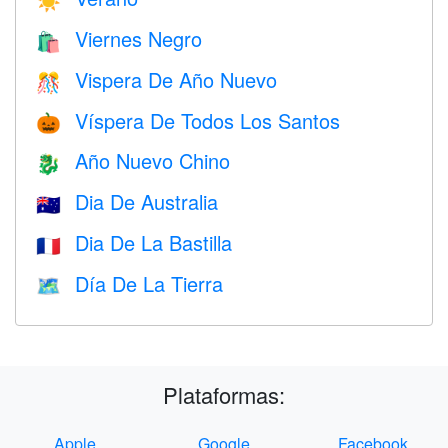
☀️
Viernes Negro
🛍
Vispera De Año Nuevo
🎊
Víspera De Todos Los Santos
🎃
Año Nuevo Chino
🐉
Dia De Australia
🇦🇺
Dia De La Bastilla
🇫🇷
Día De La Tierra
🗺️
Plataformas:
Apple
Google
Facebook