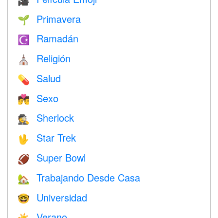
🎥
Primavera
🌱
Ramadán
☪️
Religión
⛪️
Salud
💊
Sexo
💏
Sherlock
🕵️
Star Trek
🖖
Super Bowl
🏈
Trabajando Desde Casa
🏡
Universidad
🤓
Verano