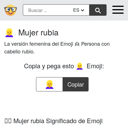
ES
Mujer rubia
👱‍♀️
La versión femenina del Emoji 👱 Persona con
cabello rubio.
Copia y pega esto
Emoji:
👱‍♀️
Copiar
👱‍♀️ Mujer rubia Significado de Emoji