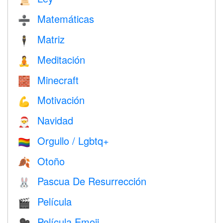
📜
Matemáticas
➗
Matriz
🕴️
Meditación
🧘
Minecraft
🧱
Motivación
💪
Navidad
🎅
Orgullo / Lgbtq+
🏳️‍🌈
Otoño
🍂
Pascua De Resurrección
🐰
Película
🎬
Película Emoji