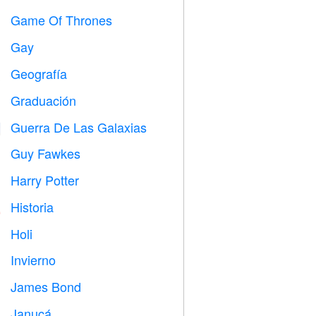
Game Of Thrones
️
Gay

Geografía

Graduación

Guerra De Las Galaxias

Guy Fawkes

Harry Potter

Historia

Holi

Invierno
⛄
James Bond

Janucá
