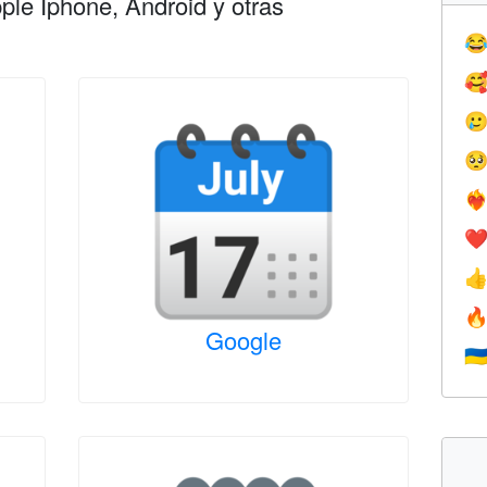
le Iphone, Android y otras




❤️‍
❤


Google
🇺