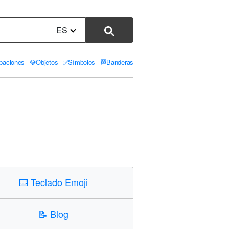
ES
paciones
💎
Objetos
✅
Símbolos
🏁
Banderas
⌨️
Teclado Emoji
📝
Blog