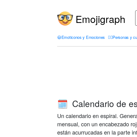
Emojigraph
😃
Emoticonos y Emociones
🤦‍♀️
Personas y cu
Calendario de es
🗓️
Un calendario en espiral. Gener
mensual, con un encabezado roj
están acurrucadas en la parte in