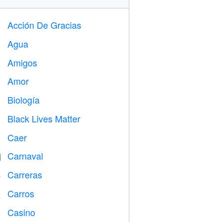
Acción De Gracias

Agua

Amigos

Amor
️
Biología

Black Lives Matter

Caer
️
Carnaval

Carreras

Carros

Casino
