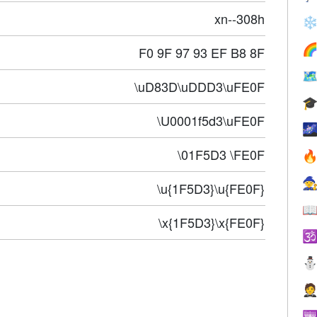
xn--308h
❄

F0 9F 97 93 EF B8 8F

\uD83D\uDDD3\uFE0F

\U0001f5d3\uFE0F

\01F5D3 \FE0F


\u{1F5D3}\u{FE0F}

\x{1F5D3}\x{FE0F}


