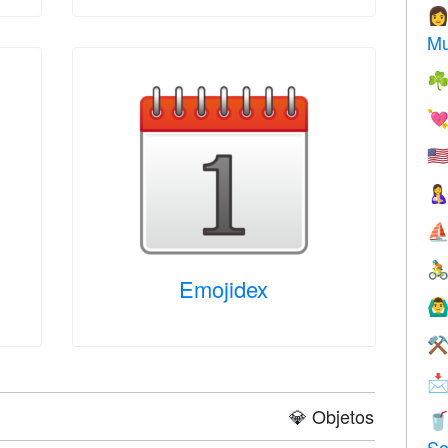

Mu
☘

🇺

⛵

Emojidex
🙆‍♂
⚒

💎 Objetos

So