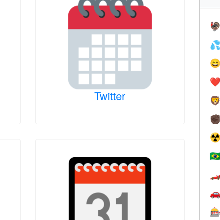



❤️
Twitter

✊
☢
🇧


