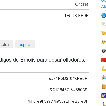
Oficina
Al
1F5D3 FE0F




spiral
espiral

ódigos de Emojis para desarrolladores:
🇨

&#x1F5D3;&#xFE0F;


&#128467;&#65039;

%F0%9F%97%93%EF%B8%8F
