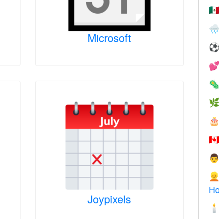
🇲

Microsoft




🇨


Ho
Joypixels
