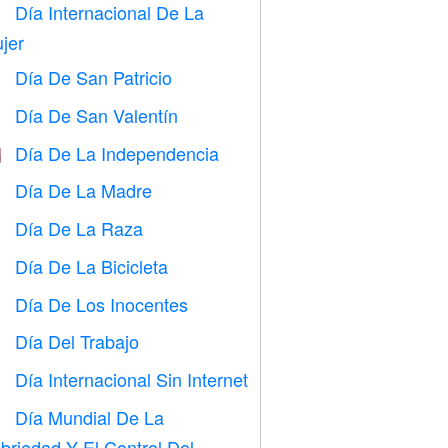
Día Internacional De La

jer
Día De San Patricio
️
Día De San Valentín

Día De La Independencia

Día De La Madre

Día De La Raza
️
Día De La Bicicleta

Día De Los Inocentes
️
Día Del Trabajo
️
Día Internacional Sin Internet

Día Mundial De La

briedad Y El Control Del