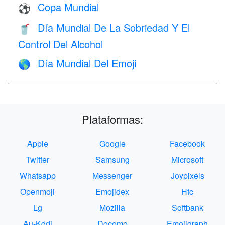
Copa Mundial
⚽
Día Mundial De La Sobriedad Y El
🥤
Control Del Alcohol
Día Mundial Del Emoji
🌎
Plataformas:
Apple
Google
Facebook
Twitter
Samsung
Microsoft
Whatsapp
Messenger
Joypixels
Openmoji
Emojidex
Htc
Lg
Mozilla
Softbank
Au-Kddi
Docomo
Emojigraph