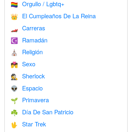
Orgullo / Lgbtq+
🏳️‍🌈
El Cumpleaños De La Reina
👑
Carreras
🏎
Ramadán
☪️
Religión
⛪️
Sexo
💏
Sherlock
🕵️
Espacio
👽
Primavera
🌱
Día De San Patricio
☘️
Star Trek
🖖