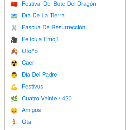
Festival Del Bote Del Dragón
🇨🇳
Día De La Tierra
🗺️
Pascua De Resurrección
🐰
Película Emoji
🎥
Otoño
🍂
Caer
☢️
Dia Del Padre
👨
Festivus
💪
Cuatro Veinte / 420
🌿
Amigos
😄
Gta
🏃