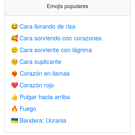
Emojis populares
Cara llorando de risa
😂
Cara sonriendo con corazones
🥰
Cara sonriente con lágrima
🥲
Cara suplicante
🥺
Corazón en llamas
❤️‍🔥
Corazón rojo
❤️
Pulgar hacia arriba
👍
Fuego
🔥
Bandera: Ucrania
🇺🇦