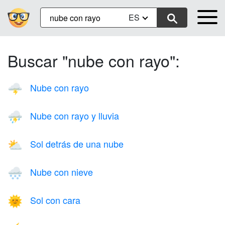
ES
Buscar "nube con rayo":
Nube con rayo
🌩️
Nube con rayo y lluvia
⛈️
Sol detrás de una nube
⛅
Nube con nieve
🌨️
Sol con cara
🌞