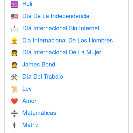
Holi
🕉
Día De La Independencia
🇺🇸
Día Internacional Sin Internet
📩
Dia Internacional De Los Hombres
👱
Día Internacional De La Mujer
👩
James Bond
🤵
Día Del Trabajo
⚒️
Ley
📜
Amor
❤️️
Matemáticas
➗
Matriz
🕴️