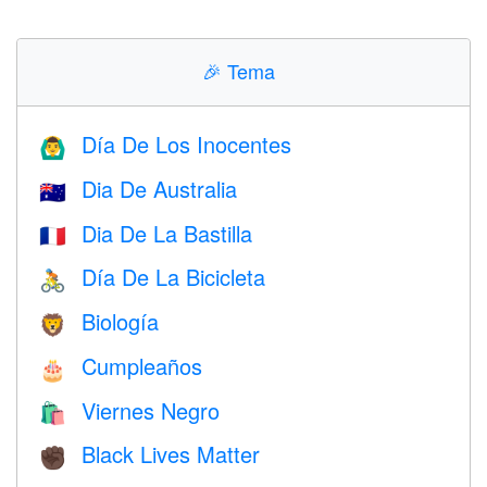
🎉
Tema
Día De Los Inocentes
🙆‍♂️
Dia De Australia
🇦🇺
Dia De La Bastilla
🇫🇷
Día De La Bicicleta
🚴
Biología
🦁
Cumpleaños
🎂
Viernes Negro
🛍
Black Lives Matter
✊🏿