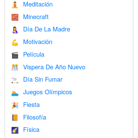
Meditación
🧘
Minecraft
🧱
Día De La Madre
🤱
Motivación
💪
Película
🎬
Vispera De Año Nuevo
🎊
Día Sin Fumar
🚬
Juegos Olímpicos
🏊
Fiesta
🎉
Filosofía
📙
Física
🌠