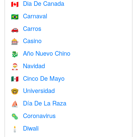
Dia De Canada
🇨🇦
Carnaval
🇧🇷
Carros
🚗
Casino
🎰
Año Nuevo Chino
🐉
Navidad
🎅
Cinco De Mayo
🇲🇽
Universidad
🤓
Día De La Raza
⛵️
Coronavirus
🦠
Diwali
🕯