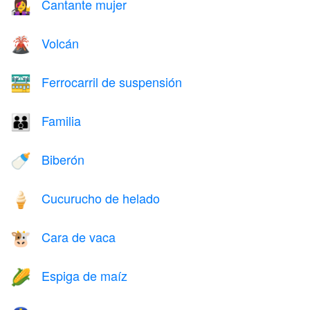
Cantante mujer
👩‍🎤
Volcán
🌋
Ferrocarril de suspensión
🚟
Familia
👪
Biberón
🍼
Cucurucho de helado
🍦
Cara de vaca
🐮
Espiga de maíz
🌽