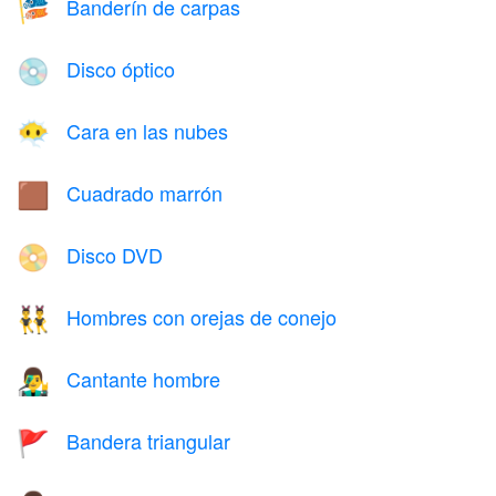
Banderín de carpas
🎏
Disco óptico
💿
Cara en las nubes
😶‍🌫️
Cuadrado marrón
🟫
Disco DVD
📀
Hombres con orejas de conejo
👯‍♂️
Cantante hombre
👨‍🎤
Bandera triangular
🚩