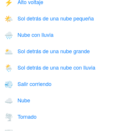
Alto voltaje
⚡
Sol detrás de una nube pequeña
🌤️
Nube con lluvia
🌧️
Sol detrás de una nube grande
🌥️
Sol detrás de una nube con lluvia
🌦️
Salir corriendo
💨
Nube
☁️
Tornado
🌪️