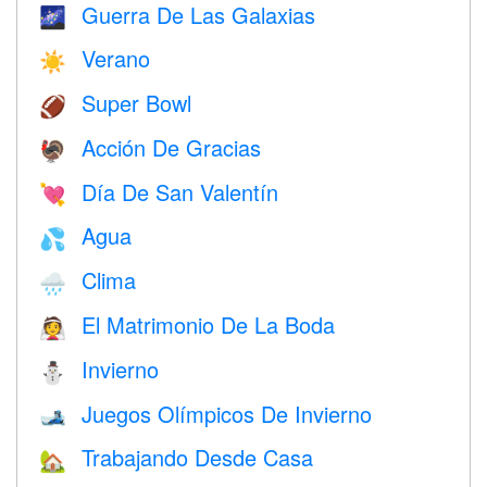
Guerra De Las Galaxias
🌌
Verano
☀️
Super Bowl
🏈
Acción De Gracias
🦃
Día De San Valentín
💘
Agua
💦
Clima
🌧
El Matrimonio De La Boda
👰
Invierno
⛄
Juegos Olímpicos De Invierno
🎿
Trabajando Desde Casa
🏡