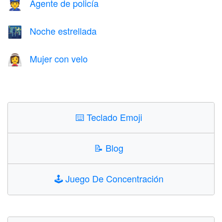
Agente de policía
👮
Noche estrellada
🌃
Mujer con velo
👰‍♀️
⌨️
Teclado Emoji
📝
Blog
🕹️
Juego De Concentración