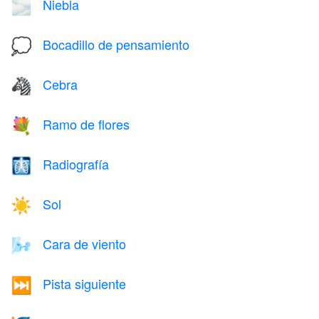
Niebla
🌫️
Bocadillo de pensamiento
💭
Cebra
🦓
Ramo de flores
💐
Radiografía
🩻
Sol
☀️
Cara de viento
🌬️
Pista siguiente
⏭️