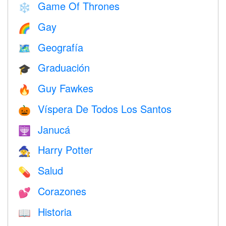
Game Of Thrones
❄️
Gay
🌈
Geografía
🗺
Graduación
🎓
Guy Fawkes
🔥
Víspera De Todos Los Santos
🎃
Janucá
🕎
Harry Potter
🧙
Salud
💊
Corazones
💕
Historia
📖