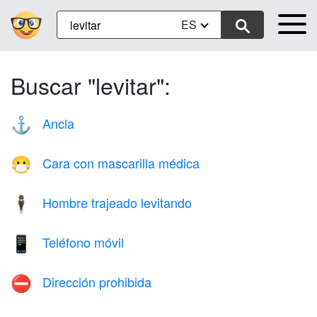
ES
Buscar "levitar":
Ancla
⚓
Cara con mascarilla médica
😷
Hombre trajeado levitando
🕴️
Teléfono móvil
📱
Dirección prohibida
⛔