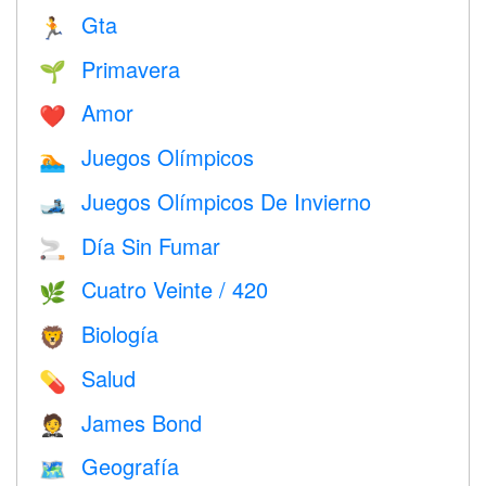
Gta
🏃
Primavera
🌱
Amor
❤️️
Juegos Olímpicos
🏊
Juegos Olímpicos De Invierno
🎿
Día Sin Fumar
🚬
Cuatro Veinte / 420
🌿
Biología
🦁
Salud
💊
James Bond
🤵
Geografía
🗺