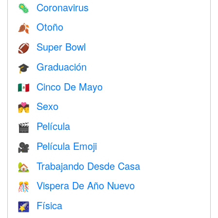
Coronavirus
🦠
Otoño
🍂
Super Bowl
🏈
Graduación
🎓
Cinco De Mayo
🇲🇽
Sexo
💏
Película
🎬
Película Emoji
🎥
Trabajando Desde Casa
🏡
Vispera De Año Nuevo
🎊
Física
🌠