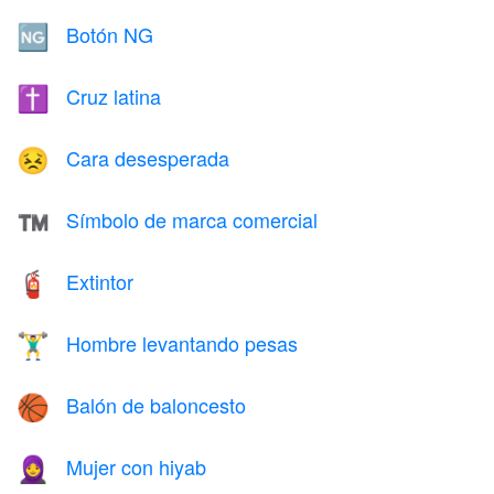
Botón NG
🆖
Cruz latina
✝️
Cara desesperada
😣
Símbolo de marca comercial
™️
Extintor
🧯
Hombre levantando pesas
🏋️‍♂️
Balón de baloncesto
🏀
Mujer con hiyab
🧕