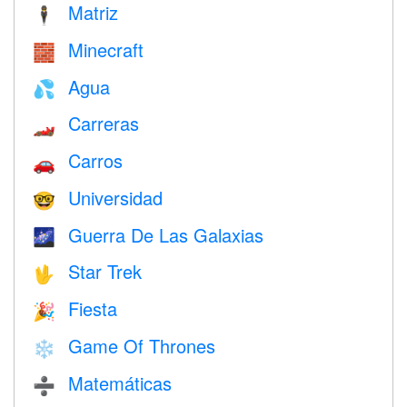
Matriz
🕴️
Minecraft
🧱
Agua
💦
Carreras
🏎
Carros
🚗
Universidad
🤓
Guerra De Las Galaxias
🌌
Star Trek
🖖
Fiesta
🎉
Game Of Thrones
❄️
Matemáticas
➗