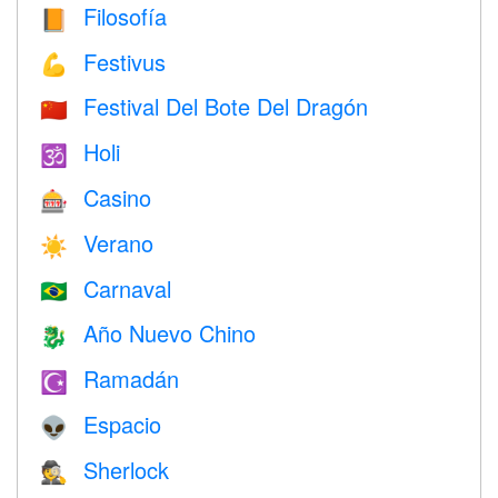
Filosofía
📙
Festivus
💪
Festival Del Bote Del Dragón
🇨🇳
Holi
🕉
Casino
🎰
Verano
☀️
Carnaval
🇧🇷
Año Nuevo Chino
🐉
Ramadán
☪️
Espacio
👽
Sherlock
🕵️