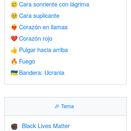
Cara sonriente con lágrima
🥲
Cara suplicante
🥺
Corazón en llamas
❤️‍🔥
Corazón rojo
❤️
Pulgar hacia arriba
👍
Fuego
🔥
Bandera: Ucrania
🇺🇦
🎉
Tema
Black Lives Matter
✊🏿