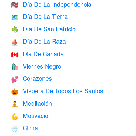
Día De La Independencia
🇺🇸
Día De La Tierra
🗺️
Día De San Patricio
☘️
Día De La Raza
⛵️
Dia De Canada
🇨🇦
Viernes Negro
🛍
Corazones
💕
Víspera De Todos Los Santos
🎃
Meditación
🧘
Motivación
💪
Clima
🌧