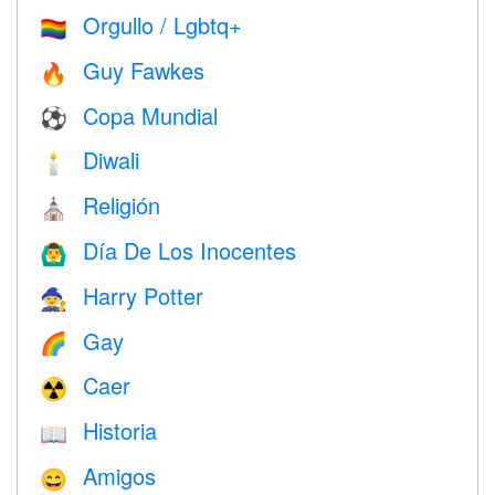
Orgullo / Lgbtq+
🏳️‍🌈
Guy Fawkes
🔥
Copa Mundial
⚽
Diwali
🕯
Religión
⛪️
Día De Los Inocentes
🙆‍♂️
Harry Potter
🧙
Gay
🌈
Caer
☢️
Historia
📖
Amigos
😄