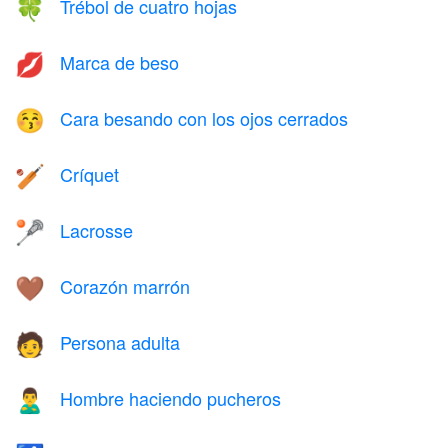
Trébol de cuatro hojas
🍀
Marca de beso
💋
Cara besando con los ojos cerrados
😚
Críquet
🏏
Lacrosse
🥍
Corazón marrón
🤎
Persona adulta
🧑
Hombre haciendo pucheros
🙎‍♂️