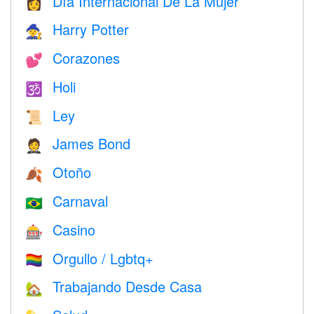
Día Internacional De La Mujer
👩
Harry Potter
🧙
Corazones
💕
Holi
🕉
Ley
📜
James Bond
🤵
Otoño
🍂
Carnaval
🇧🇷
Casino
🎰
Orgullo / Lgbtq+
🏳️‍🌈
Trabajando Desde Casa
🏡