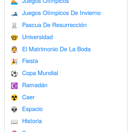
Juegos Olímpicos
🏊
Juegos Olímpicos De Invierno
🎿
Pascua De Resurrección
🐰
Universidad
🤓
El Matrimonio De La Boda
👰
Fiesta
🎉
Copa Mundial
⚽
Ramadán
☪️
Caer
☢️
Espacio
👽
Historia
📖