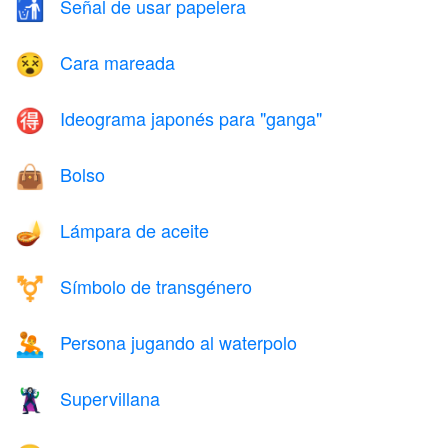
Señal de usar papelera
🚮
Cara mareada
😵
Ideograma japonés para "ganga"
🉐
Bolso
👜
Lámpara de aceite
🪔
Símbolo de transgénero
⚧️
Persona jugando al waterpolo
🤽
Supervillana
🦹‍♀️