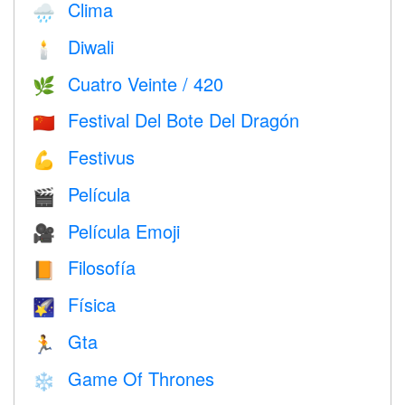
Clima
🌧
Diwali
🕯
Cuatro Veinte / 420
🌿
Festival Del Bote Del Dragón
🇨🇳
Festivus
💪
Película
🎬
Película Emoji
🎥
Filosofía
📙
Física
🌠
Gta
🏃
Game Of Thrones
❄️