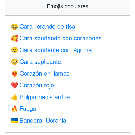
Emojis populares
Cara llorando de risa
😂
Cara sonriendo con corazones
🥰
Cara sonriente con lágrima
🥲
Cara suplicante
🥺
Corazón en llamas
❤️‍🔥
Corazón rojo
❤️
Pulgar hacia arriba
👍
Fuego
🔥
Bandera: Ucrania
🇺🇦