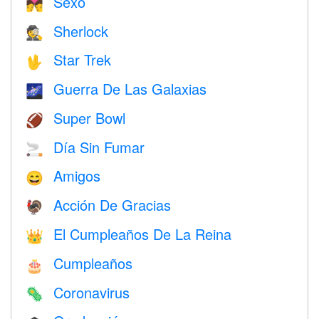
Sexo
💏
Sherlock
🕵️
Star Trek
🖖
Guerra De Las Galaxias
🌌
Super Bowl
🏈
Día Sin Fumar
🚬
Amigos
😄
Acción De Gracias
🦃
El Cumpleaños De La Reina
👑
Cumpleaños
🎂
Coronavirus
🦠