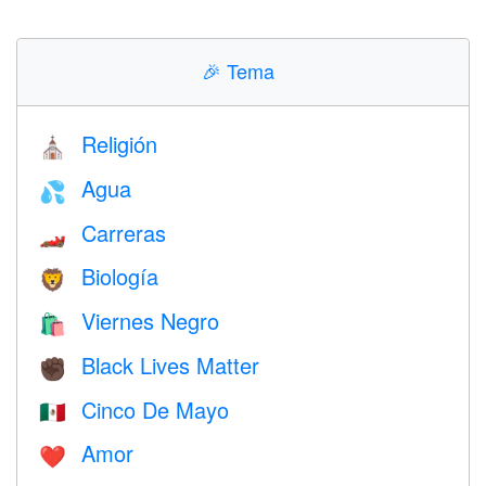
🎉
Tema
Religión
⛪️
Agua
💦
Carreras
🏎
Biología
🦁
Viernes Negro
🛍
Black Lives Matter
✊🏿
Cinco De Mayo
🇲🇽
Amor
❤️️