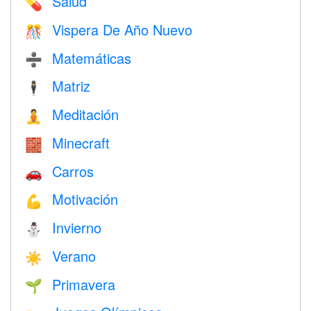
Salud
💊
Vispera De Año Nuevo
🎊
Matemáticas
➗
Matriz
🕴️
Meditación
🧘
Minecraft
🧱
Carros
🚗
Motivación
💪
Invierno
⛄
Verano
☀️
Primavera
🌱