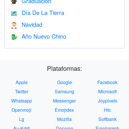
Graduación
🎓
Día De La Tierra
🗺️
Navidad
🎅
Año Nuevo Chino
🐉
Plataformas:
Apple
Google
Facebook
Twitter
Samsung
Microsoft
Whatsapp
Messenger
Joypixels
Openmoji
Emojidex
Htc
Lg
Mozilla
Softbank
Au-Kddi
Docomo
Emojigraph