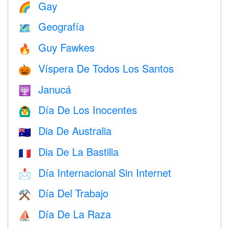
Gay
🌈
Geografía
🗺
Guy Fawkes
🔥
Víspera De Todos Los Santos
🎃
Janucá
🕎
Día De Los Inocentes
🙆‍♂️
Dia De Australia
🇦🇺
Dia De La Bastilla
🇫🇷
Día Internacional Sin Internet
📩
Día Del Trabajo
⚒️
Día De La Raza
⛵️