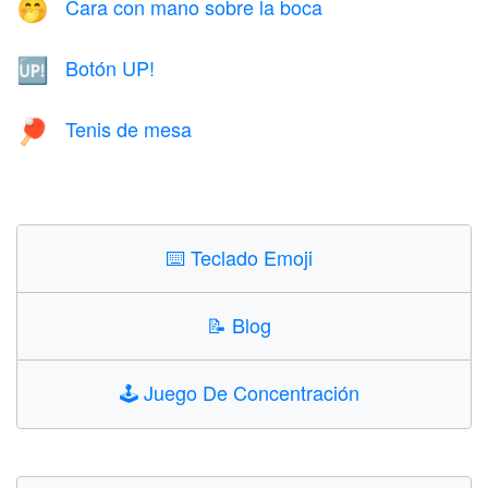
Cara con mano sobre la boca
🤭
Botón UP!
🆙
Tenis de mesa
🏓
⌨️
Teclado Emoji
📝
Blog
🕹️
Juego De Concentración