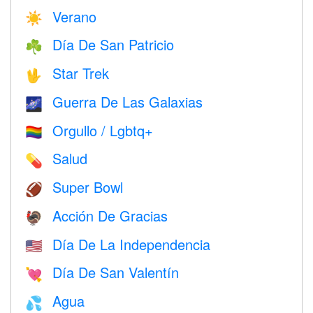
Verano
☀️
Día De San Patricio
☘️
Star Trek
🖖
Guerra De Las Galaxias
🌌
Orgullo / Lgbtq+
🏳️‍🌈
Salud
💊
Super Bowl
🏈
Acción De Gracias
🦃
Día De La Independencia
🇺🇸
Día De San Valentín
💘
Agua
💦