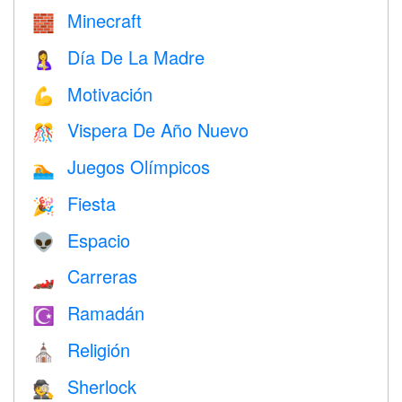
Minecraft
🧱
Día De La Madre
🤱
Motivación
💪
Vispera De Año Nuevo
🎊
Juegos Olímpicos
🏊
Fiesta
🎉
Espacio
👽
Carreras
🏎
Ramadán
☪️
Religión
⛪️
Sherlock
🕵️