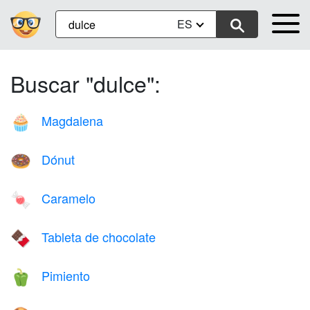
ES
Buscar "dulce":
Magdalena
🧁
Dónut
🍩
Caramelo
🍬
Tableta de chocolate
🍫
Pimiento
🫑