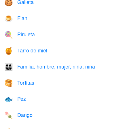
Galleta
🍪
Flan
🍮
Piruleta
🍭
Tarro de miel
🍯
Familia: hombre, mujer, niña, niña
👨‍👩‍👧‍👧
Tortitas
🥞
Pez
🐟
Dango
🍡