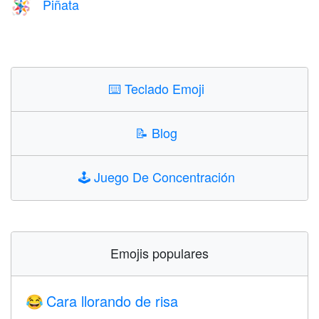
Piñata
🪅
⌨️
Teclado Emoji
📝
Blog
🕹️
Juego De Concentración
Emojis populares
Cara llorando de risa
😂