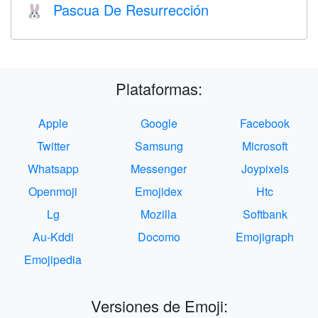
Pascua De Resurrección
🐰
Plataformas:
Apple
Google
Facebook
Twitter
Samsung
Microsoft
Whatsapp
Messenger
Joypixels
Openmoji
Emojidex
Htc
Lg
Mozilla
Softbank
Au-Kddi
Docomo
Emojigraph
Emojipedia
Versiones de Emoji: