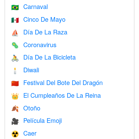
Carnaval
🇧🇷
Cinco De Mayo
🇲🇽
Día De La Raza
⛵️
Coronavirus
🦠
Día De La Bicicleta
🚴
Diwali
🕯
Festival Del Bote Del Dragón
🇨🇳
El Cumpleaños De La Reina
👑
Otoño
🍂
Película Emoji
🎥
Caer
☢️