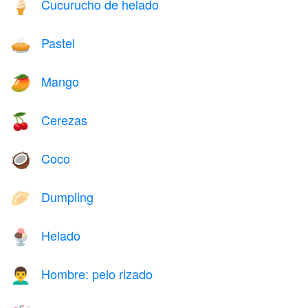
Cucurucho de helado
🍦
Pastel
🥧
Mango
🥭
Cerezas
🍒
Coco
🥥
Dumpling
🥟
Helado
🍨
Hombre: pelo rizado
👨‍🦱