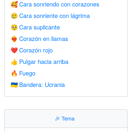
Cara sonriendo con corazones
🥰
Cara sonriente con lágrima
🥲
Cara suplicante
🥺
Corazón en llamas
❤️‍🔥
Corazón rojo
❤️
Pulgar hacia arriba
👍
Fuego
🔥
Bandera: Ucrania
🇺🇦
🎉
Tema