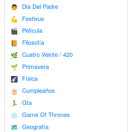
Dia Del Padre
👨
Festivus
💪
Película
🎬
Filosofía
📙
Cuatro Veinte / 420
🌿
Primavera
🌱
Física
🌠
Cumpleaños
🎂
Gta
🏃
Game Of Thrones
❄️
Geografía
🗺