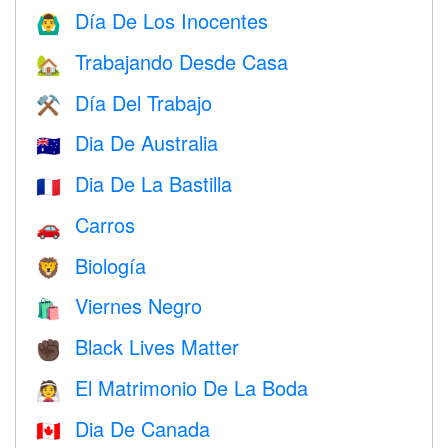
Día De Los Inocentes
🙆‍♂️
Trabajando Desde Casa
🏡
Día Del Trabajo
⚒️
Dia De Australia
🇦🇺
Dia De La Bastilla
🇫🇷
Carros
🚗
Biología
🦁
Viernes Negro
🛍
Black Lives Matter
✊🏿
El Matrimonio De La Boda
👰
Dia De Canada
🇨🇦