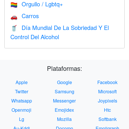
Orgullo / Lgbtq+
🏳️‍🌈
Carros
🚗
Día Mundial De La Sobriedad Y El
🥤
Control Del Alcohol
Plataformas:
Apple
Google
Facebook
Twitter
Samsung
Microsoft
Whatsapp
Messenger
Joypixels
Openmoji
Emojidex
Htc
Lg
Mozilla
Softbank
Au-Kddi
Docomo
Emojigraph