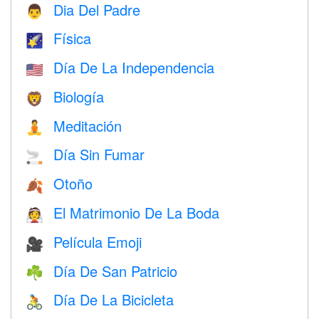
Dia Del Padre
👨
Física
🌠
Día De La Independencia
🇺🇸
Biología
🦁
Meditación
🧘
Día Sin Fumar
🚬
Otoño
🍂
El Matrimonio De La Boda
👰
Película Emoji
🎥
Día De San Patricio
☘️
Día De La Bicicleta
🚴