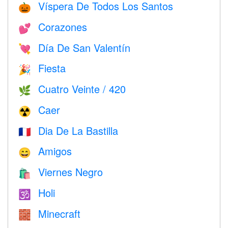
Víspera De Todos Los Santos
🎃
Corazones
💕
Día De San Valentín
💘
Fiesta
🎉
Cuatro Veinte / 420
🌿
Caer
☢️
Dia De La Bastilla
🇫🇷
Amigos
😄
Viernes Negro
🛍
Holi
🕉
Minecraft
🧱