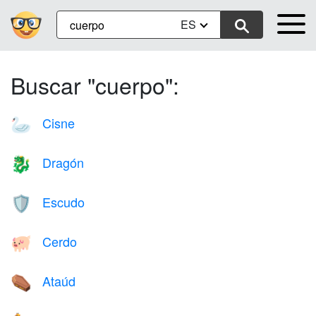
ES
Buscar "cuerpo":
Cisne
🦢
Dragón
🐉
Escudo
🛡️
Cerdo
🐖
Ataúd
⚰️