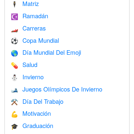
Matriz
🕴️
Ramadán
☪️
Carreras
🏎
Copa Mundial
⚽
Día Mundial Del Emoji
🌎
Salud
💊
Invierno
⛄
Juegos Olímpicos De Invierno
🎿
Día Del Trabajo
⚒️
Motivación
💪
Graduación
🎓