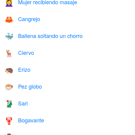
Mujer recibiendo masaje
💆‍♀️
Cangrejo
🦀
Ballena soltando un chorro
🐳
Ciervo
🦌
Erizo
🦔
Pez globo
🐡
Sari
🥻
Bogavante
🦞