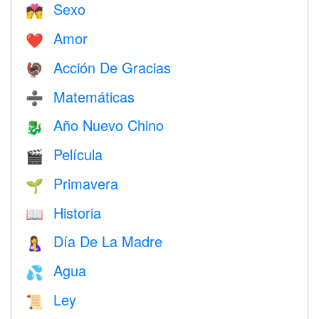
Sexo
💏
Amor
❤️️
Acción De Gracias
🦃
Matemáticas
➗
Año Nuevo Chino
🐉
Película
🎬
Primavera
🌱
Historia
📖
Día De La Madre
🤱
Agua
💦
Ley
📜