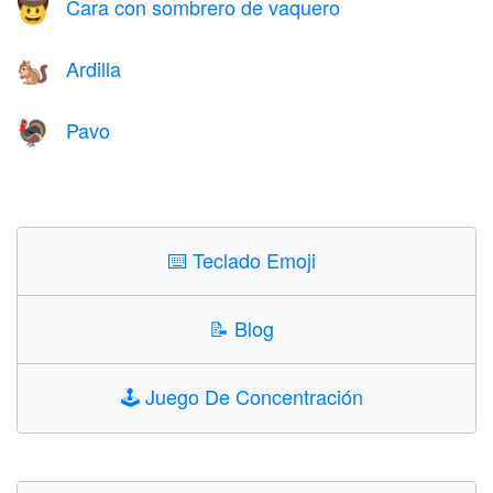
Cara con sombrero de vaquero
🤠
Ardilla
🐿️
Pavo
🦃
⌨️
Teclado Emoji
📝
Blog
🕹️
Juego De Concentración