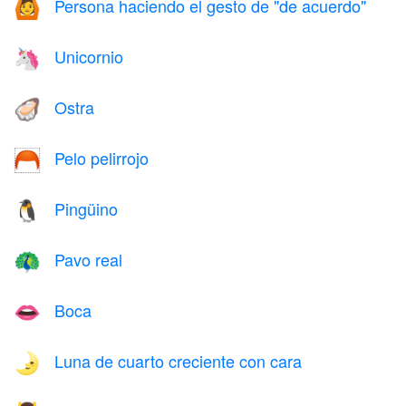
Persona haciendo el gesto de "de acuerdo"
🙆
Unicornio
🦄
Ostra
🦪
Pelo pelirrojo
🦰
Pingüino
🐧
Pavo real
🦚
Boca
👄
Luna de cuarto creciente con cara
🌛