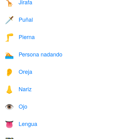
Jirafa
🦒
Puñal
🗡️
Pierna
🦵
Persona nadando
🏊
Oreja
👂
Nariz
👃
Ojo
👁️
Lengua
👅