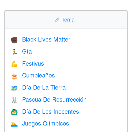
🎉
Tema
Black Lives Matter
✊🏿
Gta
🏃
Festivus
💪
Cumpleaños
🎂
Día De La Tierra
🗺️
Pascua De Resurrección
🐰
Día De Los Inocentes
🙆‍♂️
Juegos Olímpicos
🏊