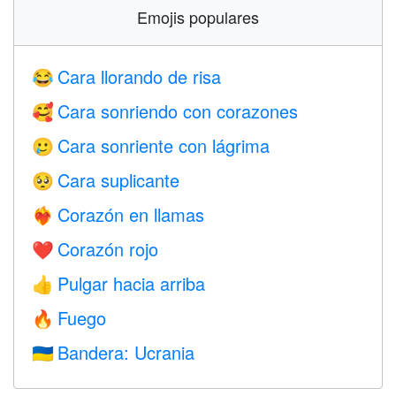
Emojis populares
Cara llorando de risa
😂
Cara sonriendo con corazones
🥰
Cara sonriente con lágrima
🥲
Cara suplicante
🥺
Corazón en llamas
❤️‍🔥
Corazón rojo
❤️
Pulgar hacia arriba
👍
Fuego
🔥
Bandera: Ucrania
🇺🇦