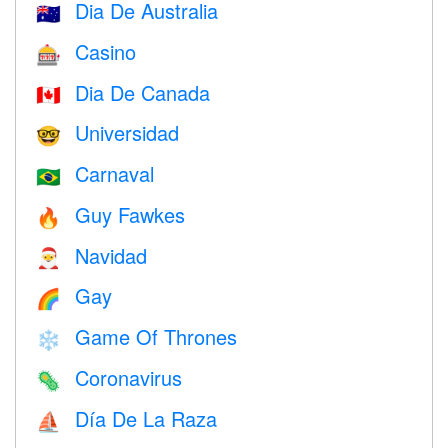
Dia De Australia
🇦🇺
Casino
🎰
Dia De Canada
🇨🇦
Universidad
🤓
Carnaval
🇧🇷
Guy Fawkes
🔥
Navidad
🎅
Gay
🌈
Game Of Thrones
❄️
Coronavirus
🦠
Día De La Raza
⛵️