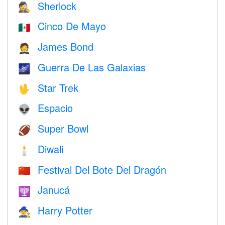
Sherlock
🕵️
Cinco De Mayo
🇲🇽
James Bond
🤵
Guerra De Las Galaxias
🌌
Star Trek
🖖
Espacio
👽
Super Bowl
🏈
Diwali
🕯
Festival Del Bote Del Dragón
🇨🇳
Janucá
🕎
Harry Potter
🧙