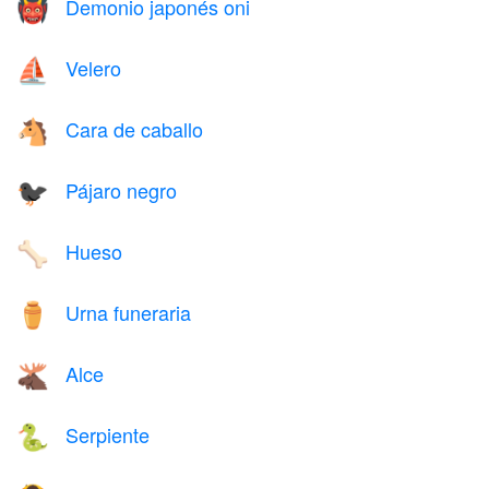
Demonio japonés oni
👹
Velero
⛵
Cara de caballo
🐴
Pájaro negro
🐦‍⬛
Hueso
🦴
Urna funeraria
⚱️
Alce
🫎
Serpiente
🐍