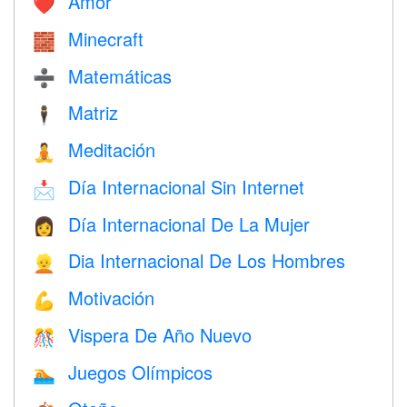
Amor
❤️️
Minecraft
🧱
Matemáticas
➗
Matriz
🕴️
Meditación
🧘
Día Internacional Sin Internet
📩
Día Internacional De La Mujer
👩
Dia Internacional De Los Hombres
👱
Motivación
💪
Vispera De Año Nuevo
🎊
Juegos Olímpicos
🏊