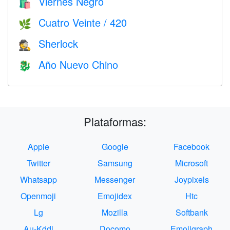
Viernes Negro
🛍
Cuatro Veinte / 420
🌿
Sherlock
🕵️
Año Nuevo Chino
🐉
Plataformas:
Apple
Google
Facebook
Twitter
Samsung
Microsoft
Whatsapp
Messenger
Joypixels
Openmoji
Emojidex
Htc
Lg
Mozilla
Softbank
Au-Kddi
Docomo
Emojigraph