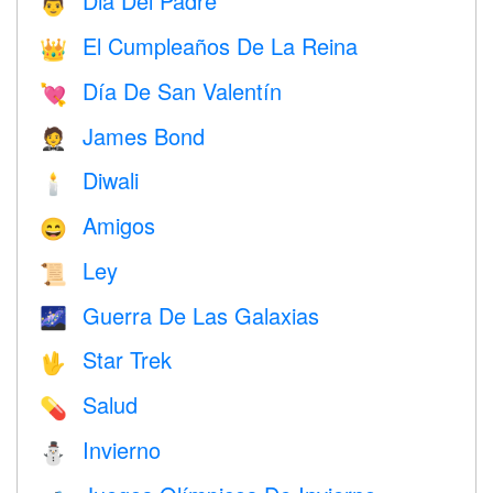
Dia Del Padre
👨
El Cumpleaños De La Reina
👑
Día De San Valentín
💘
James Bond
🤵
Diwali
🕯
Amigos
😄
Ley
📜
Guerra De Las Galaxias
🌌
Star Trek
🖖
Salud
💊
Invierno
⛄