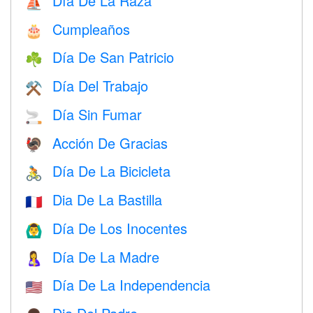
Día De La Raza
⛵️
Cumpleaños
🎂
Día De San Patricio
☘️
Día Del Trabajo
⚒️
Día Sin Fumar
🚬
Acción De Gracias
🦃
Día De La Bicicleta
🚴
Dia De La Bastilla
🇫🇷
Día De Los Inocentes
🙆‍♂️
Día De La Madre
🤱
Día De La Independencia
🇺🇸