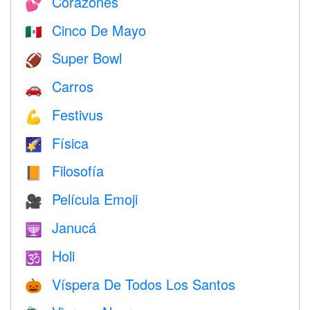
Corazones
💕
Cinco De Mayo
🇲🇽
Super Bowl
🏈
Carros
🚗
Festivus
💪
Física
🌠
Filosofía
📙
Película Emoji
🎥
Janucá
🕎
Holi
🕉
Víspera De Todos Los Santos
🎃