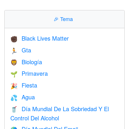
🎉
Tema
Black Lives Matter
✊🏿
Gta
🏃
Biología
🦁
Primavera
🌱
Fiesta
🎉
Agua
💦
Día Mundial De La Sobriedad Y El
🥤
Control Del Alcohol
Día Mundial Del Emoji