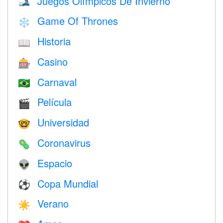
Juegos Olímpicos De Invierno
🎿
Game Of Thrones
❄️
Historia
📖
Casino
🎰
Carnaval
🇧🇷
Película
🎬
Universidad
🤓
Coronavirus
🦠
Espacio
👽
Copa Mundial
⚽
Verano
☀️