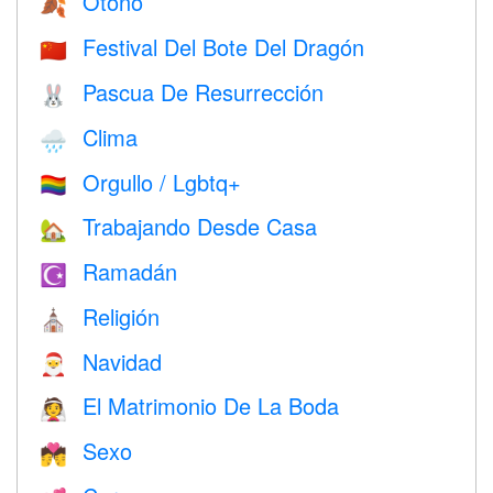
Otoño
🍂
Festival Del Bote Del Dragón
🇨🇳
Pascua De Resurrección
🐰
Clima
🌧
Orgullo / Lgbtq+
🏳️‍🌈
Trabajando Desde Casa
🏡
Ramadán
☪️
Religión
⛪️
Navidad
🎅
El Matrimonio De La Boda
👰
Sexo
💏