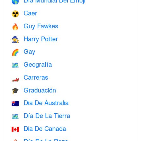
🌎
Caer
☢️
Guy Fawkes
🔥
Harry Potter
🧙
Gay
🌈
Geografía
🗺
Carreras
🏎
Graduación
🎓
Dia De Australia
🇦🇺
Día De La Tierra
🗺️
Dia De Canada
🇨🇦