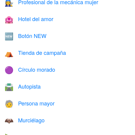
Profesional de la mecánica mujer
👩‍🔧
Hotel del amor
🏩
Botón NEW
🆕
Tienda de campaña
⛺
Círculo morado
🟣
Autopista
🛣️
Persona mayor
🧓
Murciélago
🦇