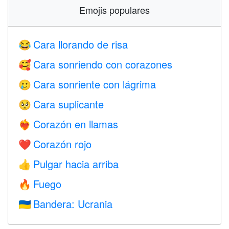
Emojis populares
Cara llorando de risa
😂
Cara sonriendo con corazones
🥰
Cara sonriente con lágrima
🥲
Cara suplicante
🥺
Corazón en llamas
❤️‍🔥
Corazón rojo
❤️
Pulgar hacia arriba
👍
Fuego
🔥
Bandera: Ucrania
🇺🇦