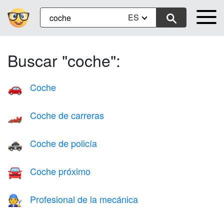
ES
Buscar "coche":
Coche
🚗
Coche de carreras
🏎️
Coche de policía
🚓
Coche próximo
🚘
Profesional de la mecánica
🧑‍🔧