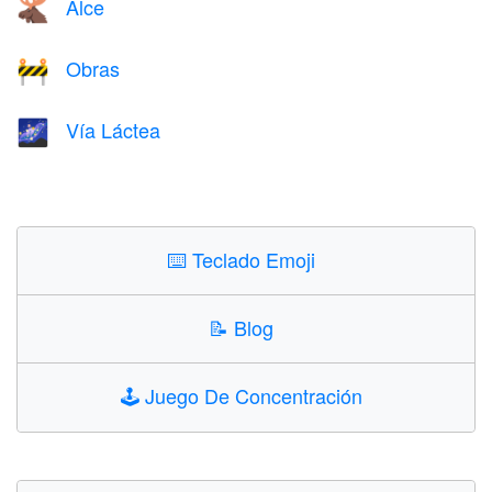
Alce
🫎
Obras
🚧
Vía Láctea
🌌
⌨️
Teclado Emoji
📝
Blog
🕹️
Juego De Concentración