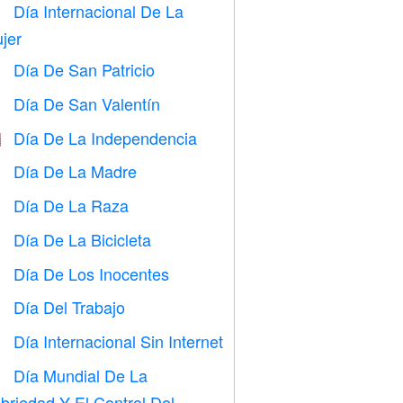
Día Internacional De La

jer
Día De San Patricio
️
Día De San Valentín

Día De La Independencia

Día De La Madre

Día De La Raza
️
Día De La Bicicleta

Día De Los Inocentes
️
Día Del Trabajo
️
Día Internacional Sin Internet

Día Mundial De La

briedad Y El Control Del