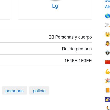
Lg
Al



🤦‍♀️ Personas y cuerpo

Rol de persona

1F46E 1F3FE
🇨


personas
policía


