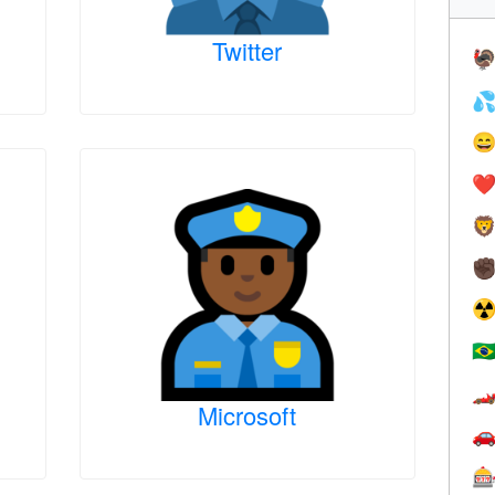
Twitter



❤️

✊
☢
🇧

Microsoft

