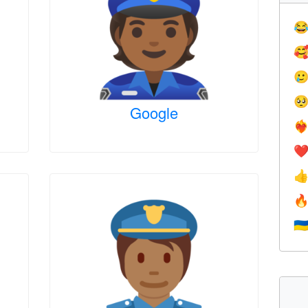




Google
❤️‍
❤


🇺