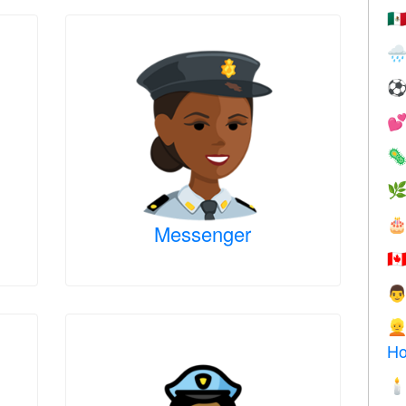
🇲





Messenger
🇨


Ho
