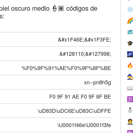
 piel oscuro medio 👮🏾 códigos de
❄
s:


&#x1F46E;&#x1F3FE;

&#128110;&#127998;


%F0%9F%91%AE%F0%9F%8F%BE

xn--pn8h5g

F0 9F 91 AE F0 9F 8F BE

\uD83D\uDC6E\uD83C\uDFFE

\U0001f46e\U0001f3fe
