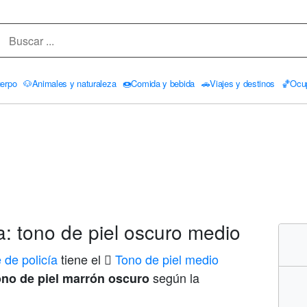
erpo
🐶
Animales y naturaleza
🍩
Comida y bebida
🚗
Viajes y destinos
🏀
Ocu
a: tono de piel oscuro medio
 de policía
tiene el
🏾 Tono de piel medio
según la
no de piel marrón oscuro