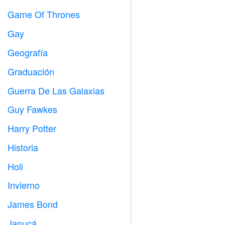
Game Of Thrones
️
Gay

Geografía

Graduación

Guerra De Las Galaxias

Guy Fawkes

Harry Potter

Historia

Holi

Invierno
⛄
James Bond

Janucá
