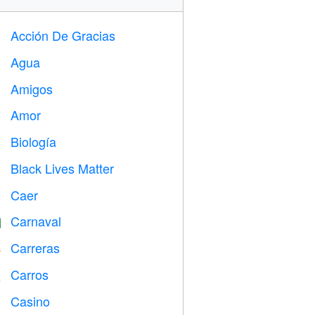
Acción De Gracias

Agua

Amigos

Amor
️
Biología

Black Lives Matter

Caer
️
Carnaval

Carreras

Carros

Casino
