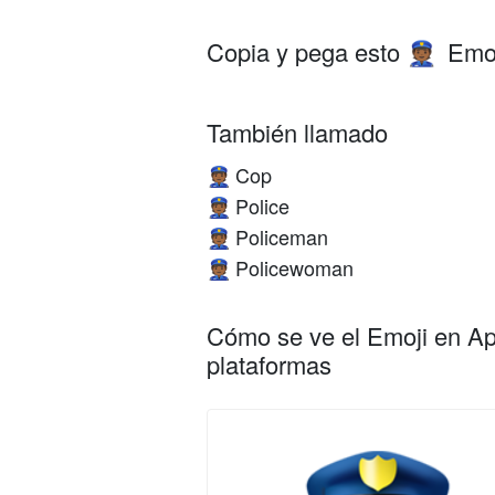
Copia y pega esto
Emoj
👮🏾
También llamado
Cop
👮🏾
Police
👮🏾
Policeman
👮🏾
Policewoman
👮🏾
Cómo se ve el Emoji en App
plataformas