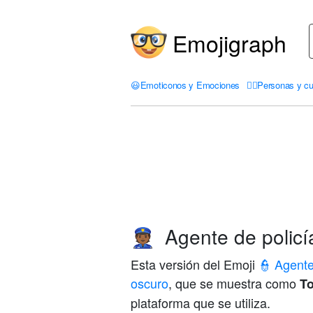
Emojigraph
😃
Emoticonos y Emociones
🤦‍♀️
Personas y cu
Agente de policí
👮🏾
Esta versión del Emoji
👮 Agente
oscuro
, que se muestra como
To
plataforma que se utiliza.