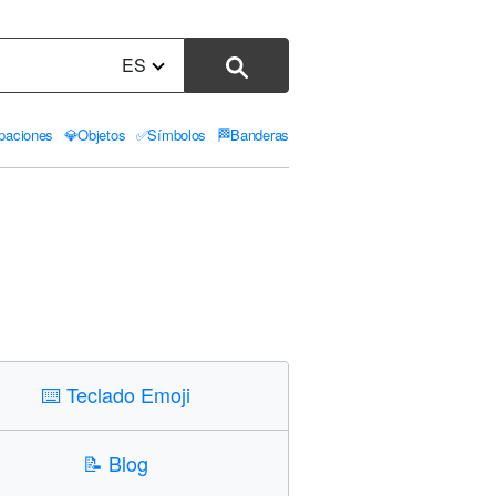
ES
paciones
💎
Objetos
✅
Símbolos
🏁
Banderas
⌨️
Teclado Emoji
📝
Blog