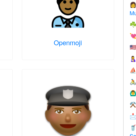

Mu
☘

Openmoji
🇺

⛵

🙆‍♂
⚒


So