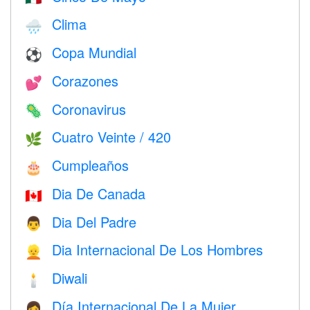
Clima
🌧
Copa Mundial
⚽
Corazones
💕
Coronavirus
🦠
Cuatro Veinte / 420
🌿
Cumpleaños
🎂
Dia De Canada
🇨🇦
Dia Del Padre
👨
Dia Internacional De Los Hombres
👱
Diwali
🕯
Día Internacional De La Mujer
👩