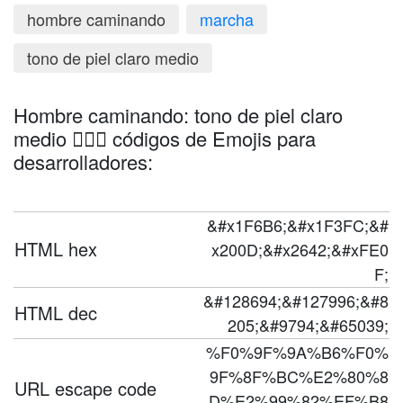
hombre caminando
marcha
tono de piel claro medio
Hombre caminando: tono de piel claro
medio 🚶🏼‍♂️ códigos de Emojis para
desarrolladores:
&#x1F6B6;&#x1F3FC;&#
HTML hex
x200D;&#x2642;&#xFE0
F;
&#128694;&#127996;&#8
HTML dec
205;&#9794;&#65039;
%F0%9F%9A%B6%F0%
9F%8F%BC%E2%80%8
URL escape code
D%E2%99%82%EF%B8