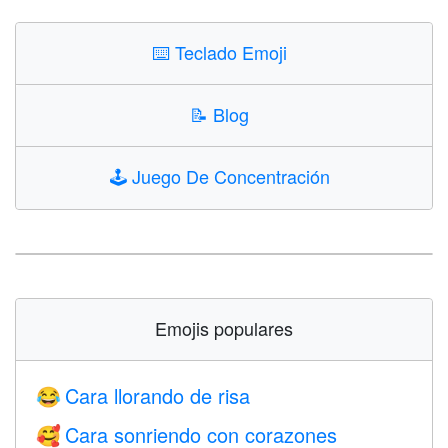
⌨️
Teclado Emoji
📝
Blog
🕹️
Juego De Concentración
Emojis populares
Cara llorando de risa
😂
Cara sonriendo con corazones
🥰