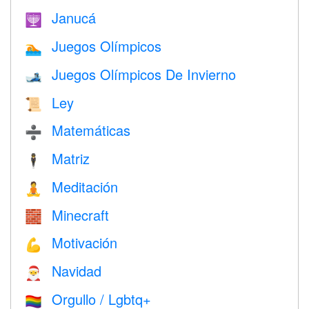
Janucá
🕎
Juegos Olímpicos
🏊
Juegos Olímpicos De Invierno
🎿
Ley
📜
Matemáticas
➗
Matriz
🕴️
Meditación
🧘
Minecraft
🧱
Motivación
💪
Navidad
🎅
Orgullo / Lgbtq+
🏳️‍🌈