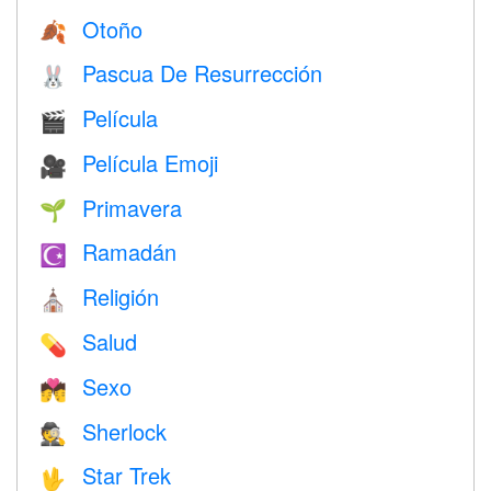
Otoño
🍂
Pascua De Resurrección
🐰
Película
🎬
Película Emoji
🎥
Primavera
🌱
Ramadán
☪️
Religión
⛪️
Salud
💊
Sexo
💏
Sherlock
🕵️
Star Trek
🖖