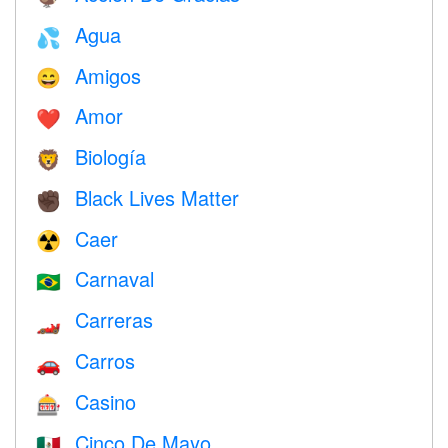
Agua
💦
Amigos
😄
Amor
❤️️
Biología
🦁
Black Lives Matter
✊🏿
Caer
☢️
Carnaval
🇧🇷
Carreras
🏎
Carros
🚗
Casino
🎰
Cinco De Mayo
🇲🇽