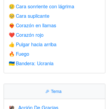
Cara sonriente con lágrima
🥲
Cara suplicante
🥺
Corazón en llamas
❤️‍🔥
Corazón rojo
❤️
Pulgar hacia arriba
👍
Fuego
🔥
Bandera: Ucrania
🇺🇦
🎉
Tema
Acción De Gracias
🦃