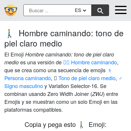
ES
Hombre caminando: tono de
🚶🏼‍♂️
piel claro medio
El Emoji
Hombre caminando: tono de piel claro
es una versión de
🚶‍♂️ Hombre caminando
,
medio
que se crea como una secuencia de emojis
🚶
Persona caminando
,
🏼 Tono de piel claro medio
,
♂️
Signo masculino
y Variation Selector-16. Se
combinan usando Zero Width Joiner (
) entre
ZWJ
Emojis y se muestran como un solo Emoji en las
plataformas compatibles.
Copia y pega esto
Emoji:
🚶🏼‍♂️