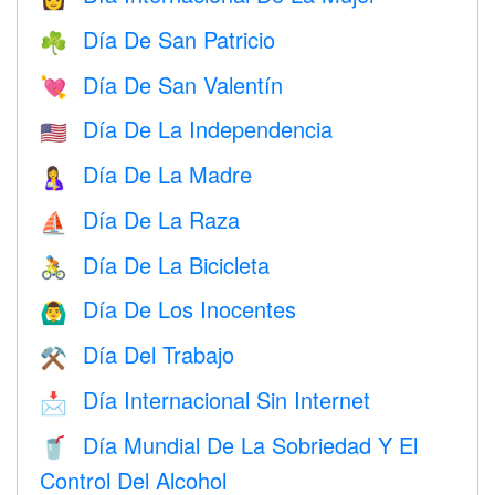
Día De San Patricio
☘️
Día De San Valentín
💘
Día De La Independencia
🇺🇸
Día De La Madre
🤱
Día De La Raza
⛵️
Día De La Bicicleta
🚴
Día De Los Inocentes
🙆‍♂️
Día Del Trabajo
⚒️
Día Internacional Sin Internet
📩
Día Mundial De La Sobriedad Y El
🥤
Control Del Alcohol