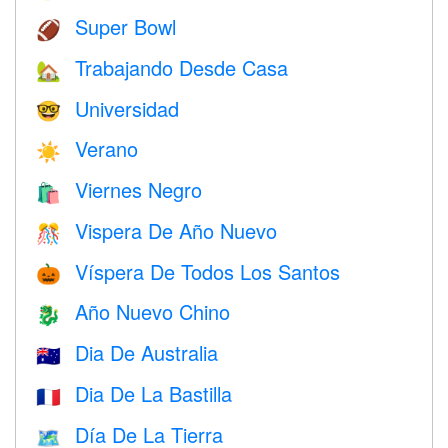
Super Bowl
🏈
Trabajando Desde Casa
🏡
Universidad
🤓
Verano
☀️
Viernes Negro
🛍
Vispera De Año Nuevo
🎊
Víspera De Todos Los Santos
🎃
Año Nuevo Chino
🐉
Dia De Australia
🇦🇺
Dia De La Bastilla
🇫🇷
Día De La Tierra
🗺️