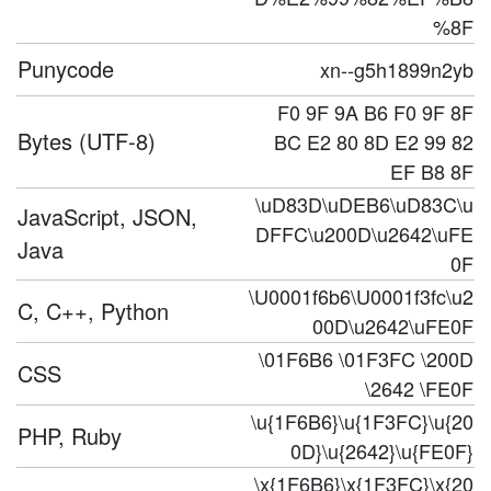
%8F
Punycode
xn--g5h1899n2yb
F0 9F 9A B6 F0 9F 8F
Bytes (UTF-8)
BC E2 80 8D E2 99 82
EF B8 8F
\uD83D\uDEB6\uD83C\u
JavaScript, JSON,
DFFC\u200D\u2642\uFE
Java
0F
\U0001f6b6\U0001f3fc\u2
C, C++, Python
00D\u2642\uFE0F
\01F6B6 \01F3FC \200D
CSS
\2642 \FE0F
\u{1F6B6}\u{1F3FC}\u{20
PHP, Ruby
0D}\u{2642}\u{FE0F}
\x{1F6B6}\x{1F3FC}\x{20