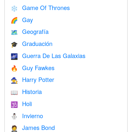
Game Of Thrones
❄️
Gay
🌈
Geografía
🗺
Graduación
🎓
Guerra De Las Galaxias
🌌
Guy Fawkes
🔥
Harry Potter
🧙
Historia
📖
Holi
🕉
Invierno
⛄
James Bond
🤵