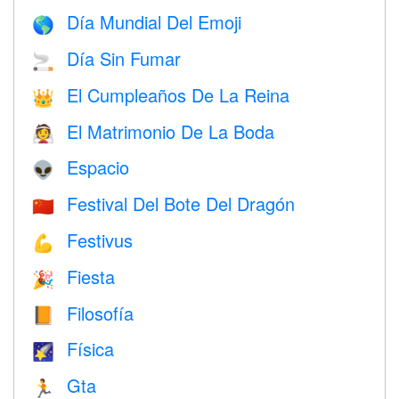
Día Mundial Del Emoji
🌎
Día Sin Fumar
🚬
El Cumpleaños De La Reina
👑
El Matrimonio De La Boda
👰
Espacio
👽
Festival Del Bote Del Dragón
🇨🇳
Festivus
💪
Fiesta
🎉
Filosofía
📙
Física
🌠
Gta
🏃