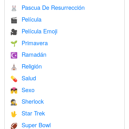
Pascua De Resurrección
🐰
Película
🎬
Película Emoji
🎥
Primavera
🌱
Ramadán
☪️
Religión
⛪️
Salud
💊
Sexo
💏
Sherlock
🕵️
Star Trek
🖖
Super Bowl
🏈