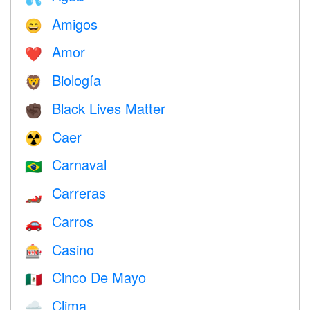
Amigos
😄
Amor
❤️️
Biología
🦁
Black Lives Matter
✊🏿
Caer
☢️
Carnaval
🇧🇷
Carreras
🏎
Carros
🚗
Casino
🎰
Cinco De Mayo
🇲🇽
Clima
🌧