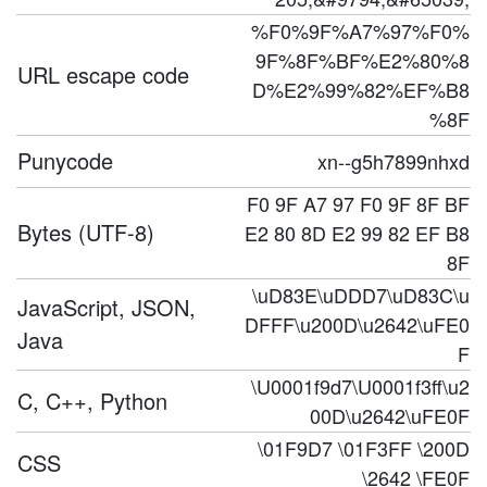
%F0%9F%A7%97%F0%
9F%8F%BF%E2%80%8
URL escape code
D%E2%99%82%EF%B8
%8F
Punycode
xn--g5h7899nhxd
F0 9F A7 97 F0 9F 8F BF
Bytes (UTF-8)
E2 80 8D E2 99 82 EF B8
8F
\uD83E\uDDD7\uD83C\u
JavaScript, JSON,
DFFF\u200D\u2642\uFE0
Java
F
\U0001f9d7\U0001f3ff\u2
C, C++, Python
00D\u2642\uFE0F
\01F9D7 \01F3FF \200D
CSS
\2642 \FE0F