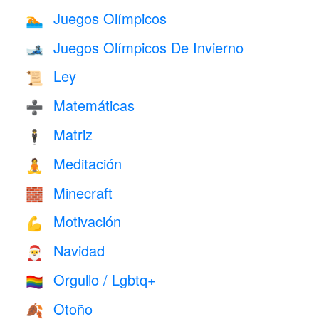
Juegos Olímpicos
🏊
Juegos Olímpicos De Invierno
🎿
Ley
📜
Matemáticas
➗
Matriz
🕴️
Meditación
🧘
Minecraft
🧱
Motivación
💪
Navidad
🎅
Orgullo / Lgbtq+
🏳️‍🌈
Otoño
🍂