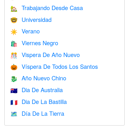
Trabajando Desde Casa
🏡
Universidad
🤓
Verano
☀️
Viernes Negro
🛍
Vispera De Año Nuevo
🎊
Víspera De Todos Los Santos
🎃
Año Nuevo Chino
🐉
Dia De Australia
🇦🇺
Dia De La Bastilla
🇫🇷
Día De La Tierra
🗺️