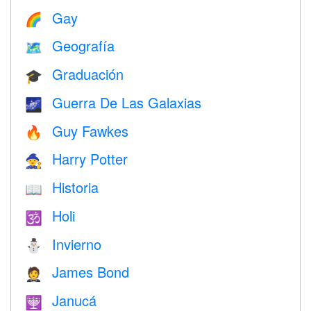
Gay
🌈
Geografía
🗺
Graduación
🎓
Guerra De Las Galaxias
🌌
Guy Fawkes
🔥
Harry Potter
🧙
Historia
📖
Holi
🕉
Invierno
⛄
James Bond
🤵
Janucá
🕎