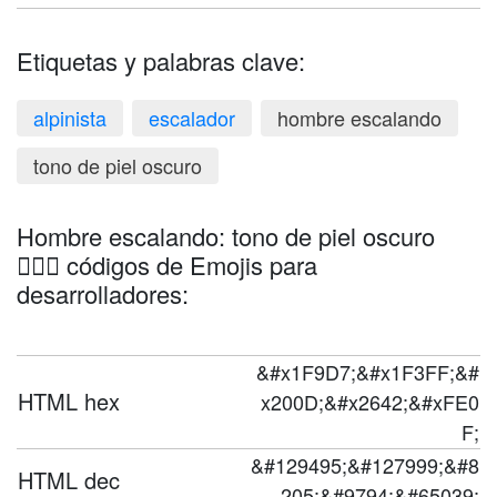
Etiquetas y palabras clave:
alpinista
escalador
hombre escalando
tono de piel oscuro
Hombre escalando: tono de piel oscuro
🧗🏿‍♂️ códigos de Emojis para
desarrolladores:
&#x1F9D7;&#x1F3FF;&#
HTML hex
x200D;&#x2642;&#xFE0
F;
&#129495;&#127999;&#8
HTML dec
205;&#9794;&#65039;