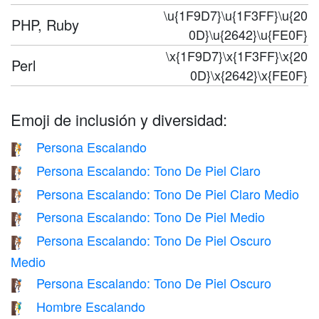
\u{1F9D7}\u{1F3FF}\u{20
PHP, Ruby
0D}\u{2642}\u{FE0F}
\x{1F9D7}\x{1F3FF}\x{20
Perl
0D}\x{2642}\x{FE0F}
Emoji de inclusión y diversidad:
Persona Escalando
🧗
Persona Escalando: Tono De Piel Claro
🧗🏻
Persona Escalando: Tono De Piel Claro Medio
🧗🏼
Persona Escalando: Tono De Piel Medio
🧗🏽
Persona Escalando: Tono De Piel Oscuro
🧗🏾
Medio
Persona Escalando: Tono De Piel Oscuro
🧗🏿
Hombre Escalando
🧗‍♂️