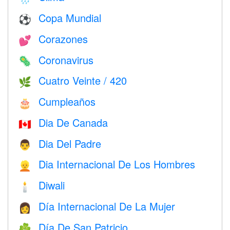
Copa Mundial
⚽
Corazones
💕
Coronavirus
🦠
Cuatro Veinte / 420
🌿
Cumpleaños
🎂
Dia De Canada
🇨🇦
Dia Del Padre
👨
Dia Internacional De Los Hombres
👱
Diwali
🕯
Día Internacional De La Mujer
👩
Día De San Patricio
☘️