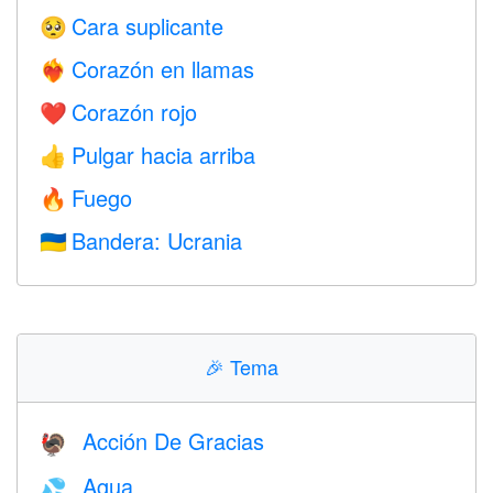
Cara suplicante
🥺
Corazón en llamas
❤️‍🔥
Corazón rojo
❤️
Pulgar hacia arriba
👍
Fuego
🔥
Bandera: Ucrania
🇺🇦
🎉
Tema
Acción De Gracias
🦃
Agua
💦