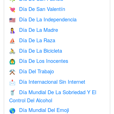
Día De San Valentín
💘
Día De La Independencia
🇺🇸
Día De La Madre
🤱
Día De La Raza
⛵️
Día De La Bicicleta
🚴
Día De Los Inocentes
🙆‍♂️
Día Del Trabajo
⚒️
Día Internacional Sin Internet
📩
Día Mundial De La Sobriedad Y El
🥤
Control Del Alcohol
Día Mundial Del Emoji
🌎