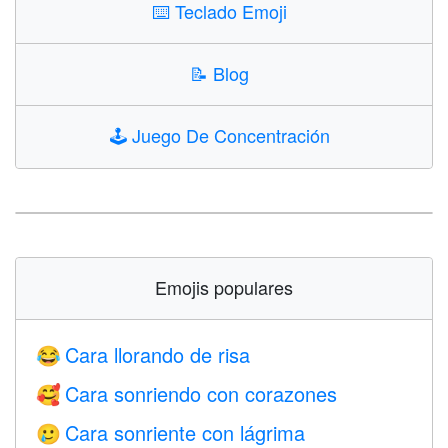
⌨️
Teclado Emoji
📝
Blog
🕹️
Juego De Concentración
Emojis populares
Cara llorando de risa
😂
Cara sonriendo con corazones
🥰
Cara sonriente con lágrima
🥲