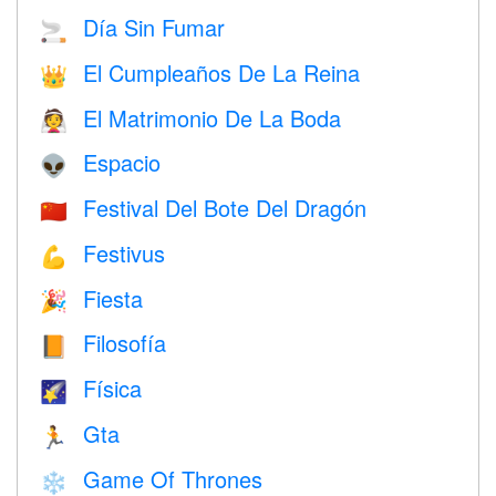
Día Sin Fumar
🚬
El Cumpleaños De La Reina
👑
El Matrimonio De La Boda
👰
Espacio
👽
Festival Del Bote Del Dragón
🇨🇳
Festivus
💪
Fiesta
🎉
Filosofía
📙
Física
🌠
Gta
🏃
Game Of Thrones
❄️