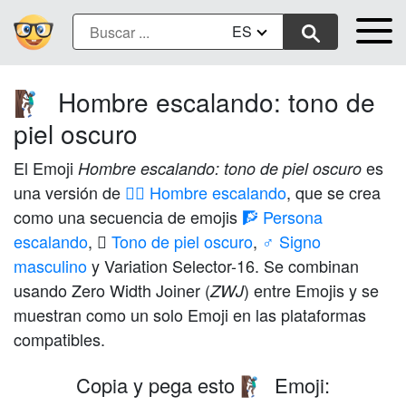
ES
Hombre escalando: tono de
🧗🏿‍♂️
piel oscuro
El Emoji
es
Hombre escalando: tono de piel oscuro
una versión de
🧗‍♂️ Hombre escalando
, que se crea
como una secuencia de emojis
🧗 Persona
escalando
,
🏿 Tono de piel oscuro
,
♂️ Signo
masculino
y Variation Selector-16. Se combinan
usando Zero Width Joiner (
) entre Emojis y se
ZWJ
muestran como un solo Emoji en las plataformas
compatibles.
Copia y pega esto
Emoji:
🧗🏿‍♂️