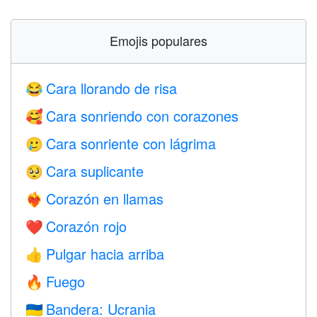
Emojis populares
Cara llorando de risa
😂
Cara sonriendo con corazones
🥰
Cara sonriente con lágrima
🥲
Cara suplicante
🥺
Corazón en llamas
❤️‍🔥
Corazón rojo
❤️
Pulgar hacia arriba
👍
Fuego
🔥
Bandera: Ucrania
🇺🇦