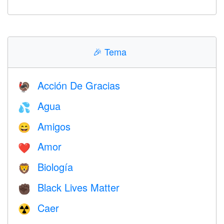
🎉
Tema
Acción De Gracias
🦃
Agua
💦
Amigos
😄
Amor
❤️️
Biología
🦁
Black Lives Matter
✊🏿
Caer
☢️