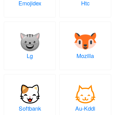
Emojidex
Htc
Lg
Mozilla
Softbank
Au-Kddi