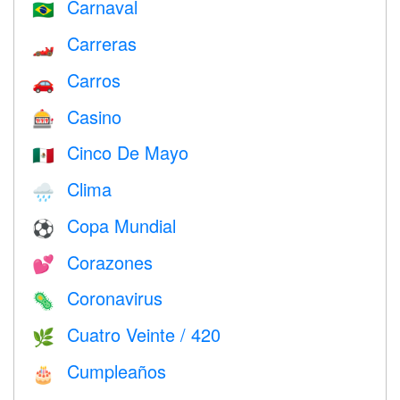
Carnaval
🇧🇷
Carreras
🏎
Carros
🚗
Casino
🎰
Cinco De Mayo
🇲🇽
Clima
🌧
Copa Mundial
⚽
Corazones
💕
Coronavirus
🦠
Cuatro Veinte / 420
🌿
Cumpleaños
🎂