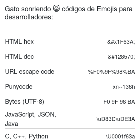
Gato sonriendo 😺 códigos de Emojis para
desarrolladores:
HTML hex
&#x1F63A;
HTML dec
&#128570;
URL escape code
%F0%9F%98%BA
Punycode
xn--138h
Bytes (UTF-8)
F0 9F 98 BA
JavaScript, JSON,
\uD83D\uDE3A
Java
C, C++, Python
\U0001f63a