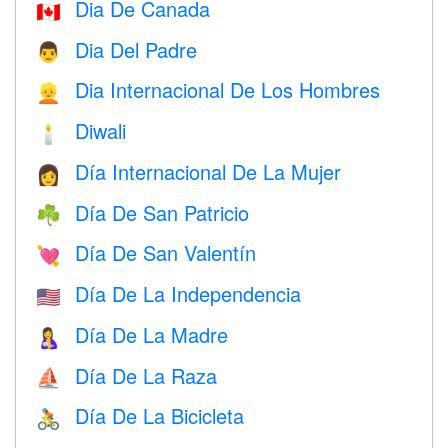
Dia De Canada
🇨🇦
Dia Del Padre
👨
Dia Internacional De Los Hombres
👱
Diwali
🕯
Día Internacional De La Mujer
👩
Día De San Patricio
☘️
Día De San Valentín
💘
Día De La Independencia
🇺🇸
Día De La Madre
🤱
Día De La Raza
⛵️
Día De La Bicicleta
🚴