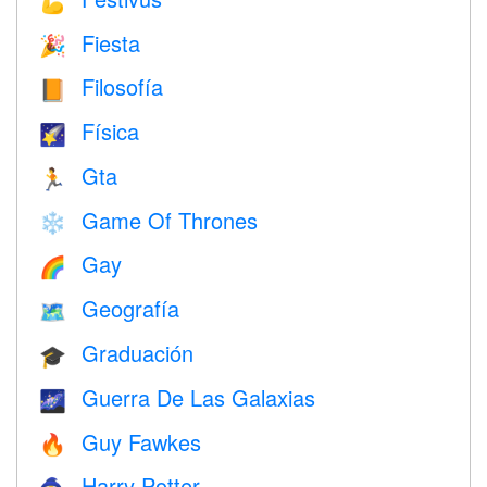
💪
Fiesta
🎉
Filosofía
📙
Física
🌠
Gta
🏃
Game Of Thrones
❄️
Gay
🌈
Geografía
🗺
Graduación
🎓
Guerra De Las Galaxias
🌌
Guy Fawkes
🔥
Harry Potter