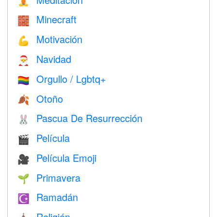
🧘
Minecraft
🧱
Motivación
💪
Navidad
🎅
Orgullo / Lgbtq+
🏳️‍🌈
Otoño
🍂
Pascua De Resurrección
🐰
Película
🎬
Película Emoji
🎥
Primavera
🌱
Ramadán
☪️
Religión