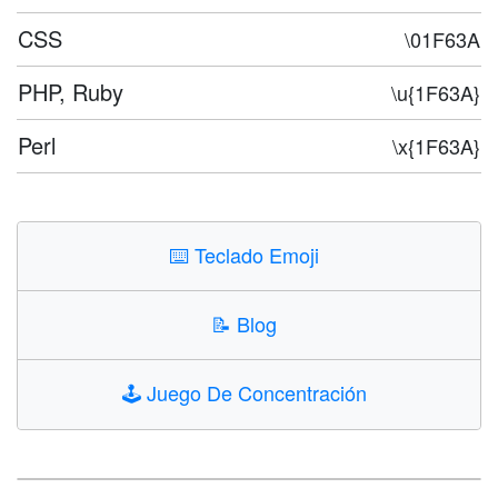
CSS
\01F63A
PHP, Ruby
\u{1F63A}
Perl
\x{1F63A}
⌨️
Teclado Emoji
📝
Blog
🕹️
Juego De Concentración