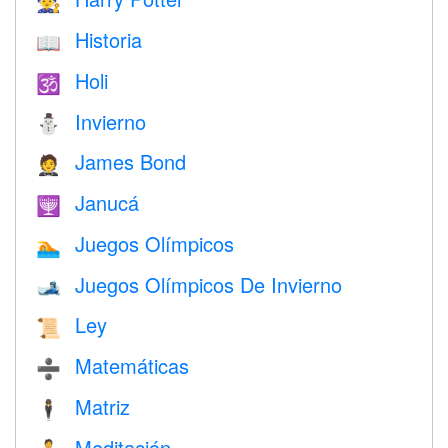
🧙
Historia
📖
Holi
🕉
Invierno
⛄
James Bond
🤵
Janucá
🕎
Juegos Olímpicos
🏊
Juegos Olímpicos De Invierno
🎿
Ley
📜
Matemáticas
➗
Matriz
🕴️
Meditación