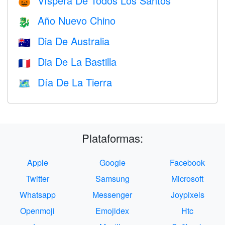
Víspera De Todos Los Santos
🎃
Año Nuevo Chino
🐉
Dia De Australia
🇦🇺
Dia De La Bastilla
🇫🇷
Día De La Tierra
🗺️
Plataformas:
Apple
Google
Facebook
Twitter
Samsung
Microsoft
Whatsapp
Messenger
Joypixels
Openmoji
Emojidex
Htc