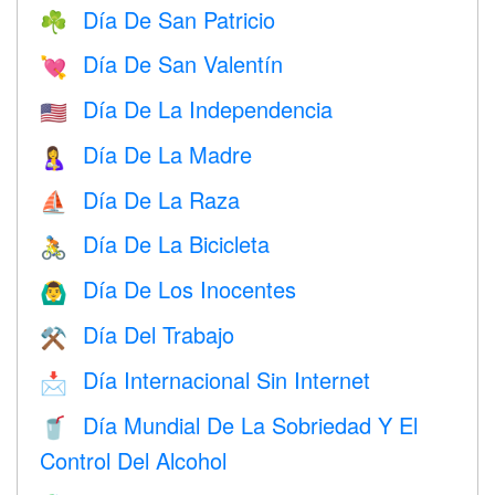
Día De San Patricio
☘️
Día De San Valentín
💘
Día De La Independencia
🇺🇸
Día De La Madre
🤱
Día De La Raza
⛵️
Día De La Bicicleta
🚴
Día De Los Inocentes
🙆‍♂️
Día Del Trabajo
⚒️
Día Internacional Sin Internet
📩
Día Mundial De La Sobriedad Y El
🥤
Control Del Alcohol