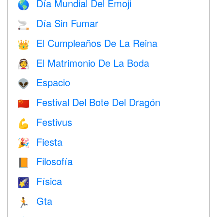
Día Mundial Del Emoji
🌎
Día Sin Fumar
🚬
El Cumpleaños De La Reina
👑
El Matrimonio De La Boda
👰
Espacio
👽
Festival Del Bote Del Dragón
🇨🇳
Festivus
💪
Fiesta
🎉
Filosofía
📙
Física
🌠
Gta
🏃