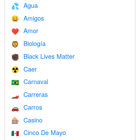
Agua
💦
Amigos
😄
Amor
❤️️
Biología
🦁
Black Lives Matter
✊🏿
Caer
☢️
Carnaval
🇧🇷
Carreras
🏎
Carros
🚗
Casino
🎰
Cinco De Mayo
🇲🇽