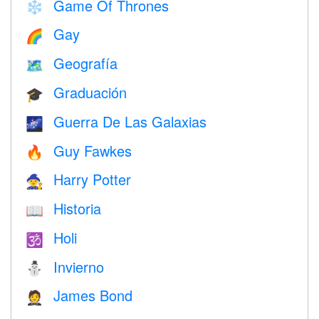
Game Of Thrones
❄️
Gay
🌈
Geografía
🗺
Graduación
🎓
Guerra De Las Galaxias
🌌
Guy Fawkes
🔥
Harry Potter
🧙
Historia
📖
Holi
🕉
Invierno
⛄
James Bond
🤵