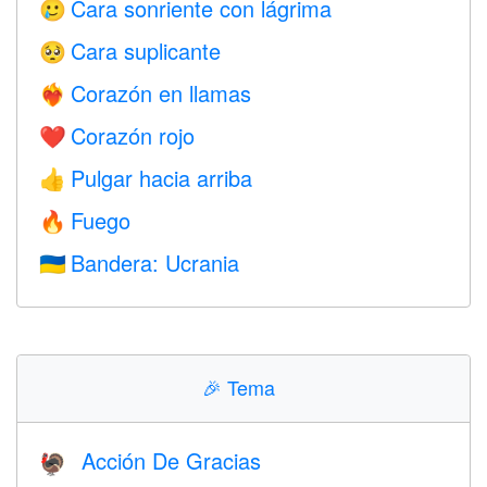
Cara sonriente con lágrima
🥲
Cara suplicante
🥺
Corazón en llamas
❤️‍🔥
Corazón rojo
❤️
Pulgar hacia arriba
👍
Fuego
🔥
Bandera: Ucrania
🇺🇦
🎉
Tema
Acción De Gracias
🦃