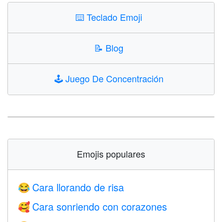
⌨️
Teclado Emoji
📝
Blog
🕹️
Juego De Concentración
Emojis populares
Cara llorando de risa
😂
Cara sonriendo con corazones
🥰