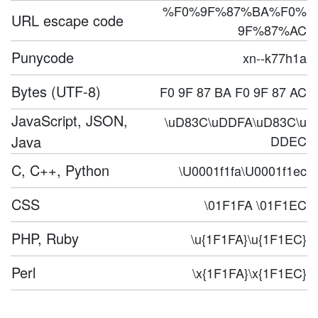
%F0%9F%87%BA%F0%
URL escape code
9F%87%AC
Punycode
xn--k77h1a
Bytes (UTF-8)
F0 9F 87 BA F0 9F 87 AC
JavaScript, JSON,
\uD83C\uDDFA\uD83C\u
Java
DDEC
C, C++, Python
\U0001f1fa\U0001f1ec
CSS
\01F1FA \01F1EC
PHP, Ruby
\u{1F1FA}\u{1F1EC}
Perl
\x{1F1FA}\x{1F1EC}