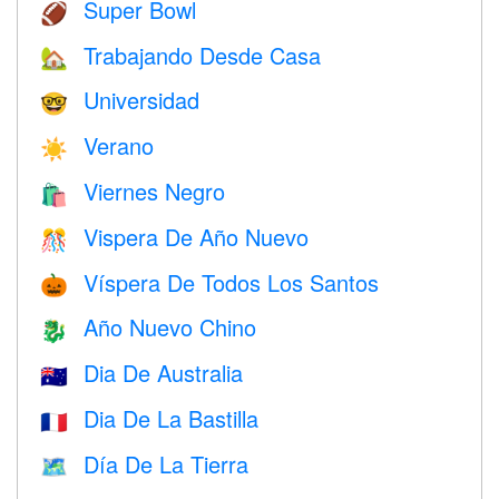
Super Bowl
🏈
Trabajando Desde Casa
🏡
Universidad
🤓
Verano
☀️
Viernes Negro
🛍
Vispera De Año Nuevo
🎊
Víspera De Todos Los Santos
🎃
Año Nuevo Chino
🐉
Dia De Australia
🇦🇺
Dia De La Bastilla
🇫🇷
Día De La Tierra
🗺️