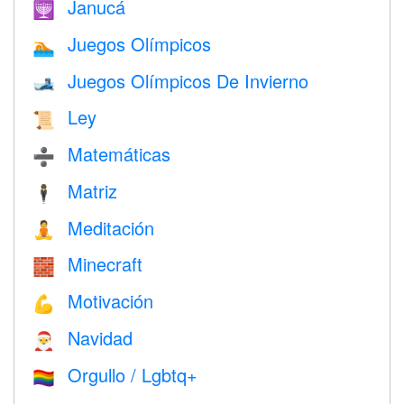
Janucá
🕎
Juegos Olímpicos
🏊
Juegos Olímpicos De Invierno
🎿
Ley
📜
Matemáticas
➗
Matriz
🕴️
Meditación
🧘
Minecraft
🧱
Motivación
💪
Navidad
🎅
Orgullo / Lgbtq+
🏳️‍🌈