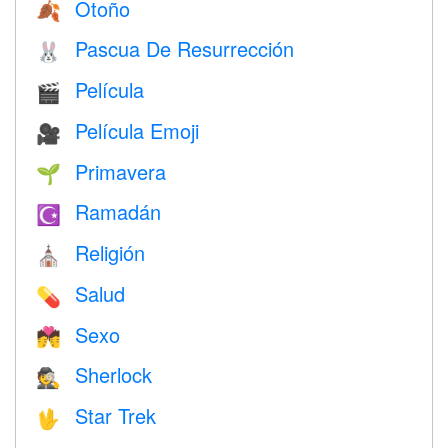
Otoño
🍂
Pascua De Resurrección
🐰
Película
🎬
Película Emoji
🎥
Primavera
🌱
Ramadán
☪️
Religión
⛪️
Salud
💊
Sexo
💏
Sherlock
🕵️
Star Trek
🖖