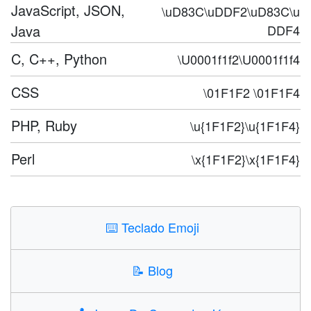
JavaScript, JSON,
\uD83C\uDDF2\uD83C\u
Java
DDF4
C, C++, Python
\U0001f1f2\U0001f1f4
CSS
\01F1F2 \01F1F4
PHP, Ruby
\u{1F1F2}\u{1F1F4}
Perl
\x{1F1F2}\x{1F1F4}
⌨️
Teclado Emoji
📝
Blog