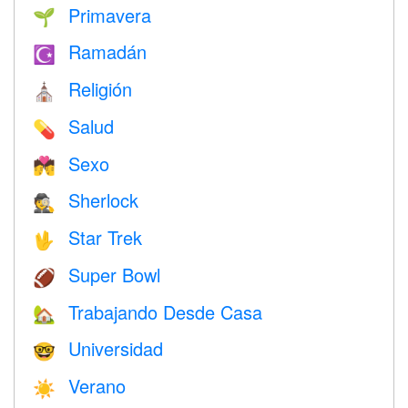
Primavera
🌱
Ramadán
☪️
Religión
⛪️
Salud
💊
Sexo
💏
Sherlock
🕵️
Star Trek
🖖
Super Bowl
🏈
Trabajando Desde Casa
🏡
Universidad
🤓
Verano
☀️