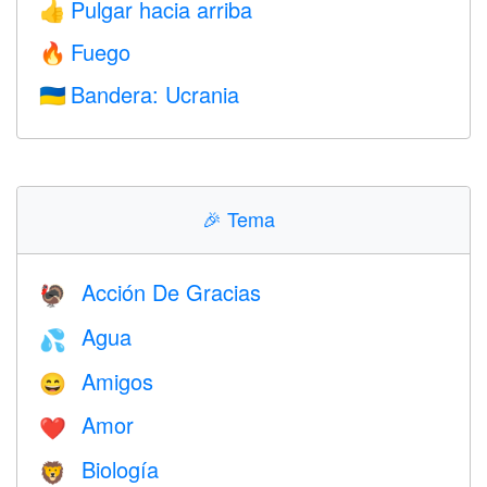
Pulgar hacia arriba
👍
Fuego
🔥
Bandera: Ucrania
🇺🇦
🎉
Tema
Acción De Gracias
🦃
Agua
💦
Amigos
😄
Amor
❤️️
Biología
🦁