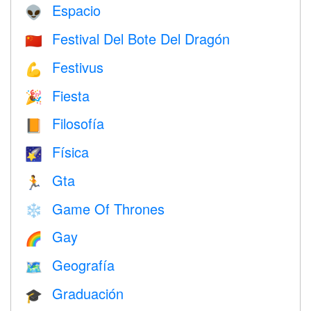
Espacio
👽
Festival Del Bote Del Dragón
🇨🇳
Festivus
💪
Fiesta
🎉
Filosofía
📙
Física
🌠
Gta
🏃
Game Of Thrones
❄️
Gay
🌈
Geografía
🗺
Graduación
🎓