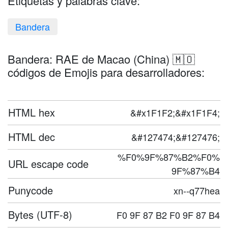
Etiquetas y palabras clave:
Bandera
Bandera: RAE de Macao (China) 🇲🇴
códigos de Emojis para desarrolladores:
HTML hex
&#x1F1F2;&#x1F1F4;
HTML dec
&#127474;&#127476;
%F0%9F%87%B2%F0%
URL escape code
9F%87%B4
Punycode
xn--q77hea
Bytes (UTF-8)
F0 9F 87 B2 F0 9F 87 B4