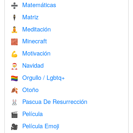
Matemáticas
➗
Matriz
🕴️
Meditación
🧘
Minecraft
🧱
Motivación
💪
Navidad
🎅
Orgullo / Lgbtq+
🏳️‍🌈
Otoño
🍂
Pascua De Resurrección
🐰
Película
🎬
Película Emoji
🎥