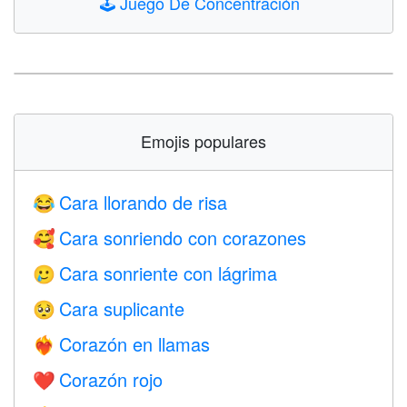
🕹️
Juego De Concentración
Emojis populares
Cara llorando de risa
😂
Cara sonriendo con corazones
🥰
Cara sonriente con lágrima
🥲
Cara suplicante
🥺
Corazón en llamas
❤️‍🔥
Corazón rojo
❤️