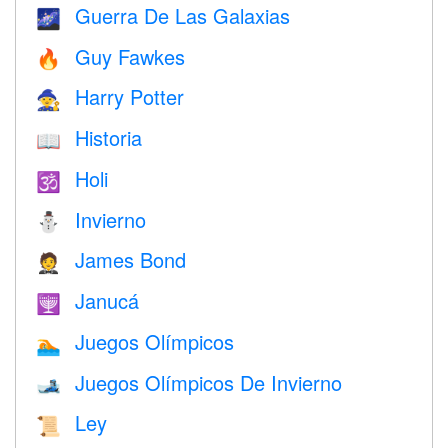
Guerra De Las Galaxias
🌌
Guy Fawkes
🔥
Harry Potter
🧙
Historia
📖
Holi
🕉
Invierno
⛄
James Bond
🤵
Janucá
🕎
Juegos Olímpicos
🏊
Juegos Olímpicos De Invierno
🎿
Ley
📜