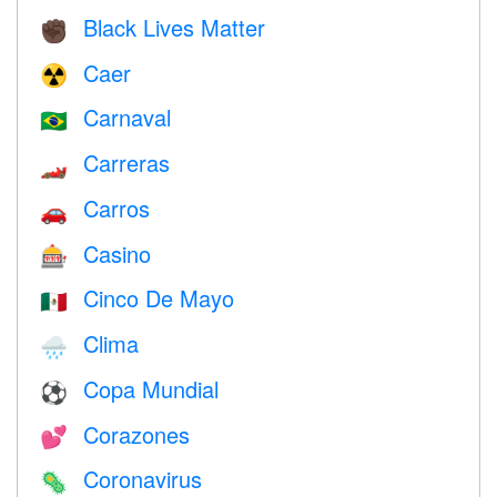
Black Lives Matter
✊🏿
Caer
☢️
Carnaval
🇧🇷
Carreras
🏎
Carros
🚗
Casino
🎰
Cinco De Mayo
🇲🇽
Clima
🌧
Copa Mundial
⚽
Corazones
💕
Coronavirus
🦠