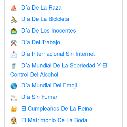
Día De La Raza
⛵️
Día De La Bicicleta
🚴
Día De Los Inocentes
🙆‍♂️
Día Del Trabajo
⚒️
Día Internacional Sin Internet
📩
Día Mundial De La Sobriedad Y El
🥤
Control Del Alcohol
Día Mundial Del Emoji
🌎
Día Sin Fumar
🚬
El Cumpleaños De La Reina
👑
El Matrimonio De La Boda
👰