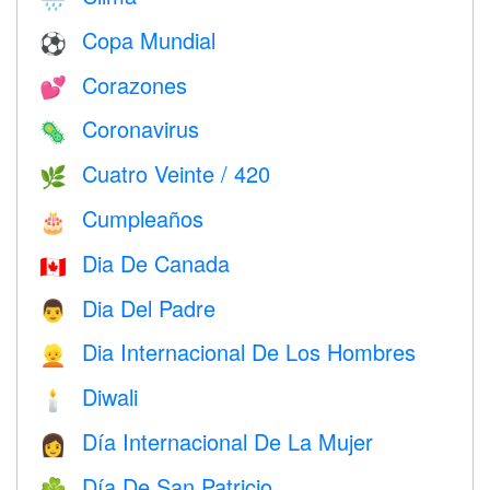
Copa Mundial
⚽
Corazones
💕
Coronavirus
🦠
Cuatro Veinte / 420
🌿
Cumpleaños
🎂
Dia De Canada
🇨🇦
Dia Del Padre
👨
Dia Internacional De Los Hombres
👱
Diwali
🕯
Día Internacional De La Mujer
👩
Día De San Patricio
☘️