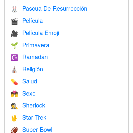
Pascua De Resurrección
🐰
Película
🎬
Película Emoji
🎥
Primavera
🌱
Ramadán
☪️
Religión
⛪️
Salud
💊
Sexo
💏
Sherlock
🕵️
Star Trek
🖖
Super Bowl
🏈