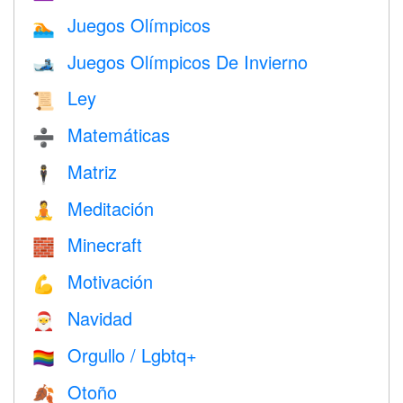
Juegos Olímpicos
🏊
Juegos Olímpicos De Invierno
🎿
Ley
📜
Matemáticas
➗
Matriz
🕴️
Meditación
🧘
Minecraft
🧱
Motivación
💪
Navidad
🎅
Orgullo / Lgbtq+
🏳️‍🌈
Otoño
🍂