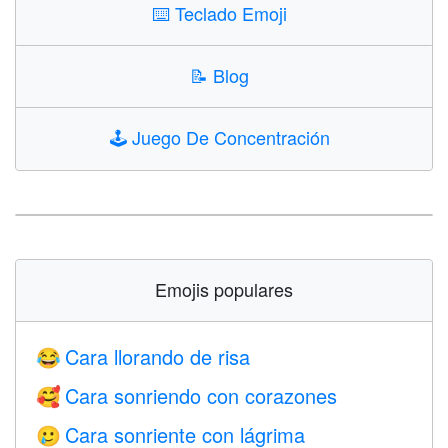
⌨️
Teclado Emoji
📝
Blog
🕹️
Juego De Concentración
Emojis populares
Cara llorando de risa
😂
Cara sonriendo con corazones
🥰
Cara sonriente con lágrima
🥲