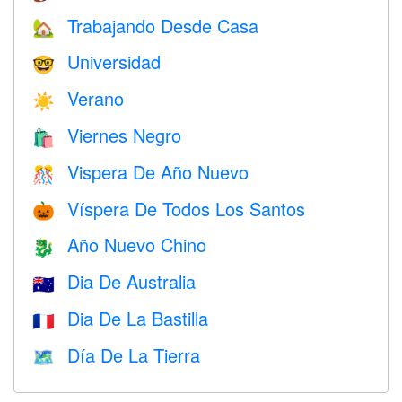
Trabajando Desde Casa
🏡
Universidad
🤓
Verano
☀️
Viernes Negro
🛍
Vispera De Año Nuevo
🎊
Víspera De Todos Los Santos
🎃
Año Nuevo Chino
🐉
Dia De Australia
🇦🇺
Dia De La Bastilla
🇫🇷
Día De La Tierra
🗺️