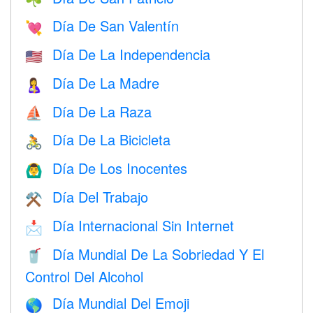
Día De San Valentín
💘
Día De La Independencia
🇺🇸
Día De La Madre
🤱
Día De La Raza
⛵️
Día De La Bicicleta
🚴
Día De Los Inocentes
🙆‍♂️
Día Del Trabajo
⚒️
Día Internacional Sin Internet
📩
Día Mundial De La Sobriedad Y El
🥤
Control Del Alcohol
Día Mundial Del Emoji
🌎