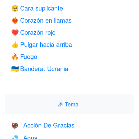
Cara suplicante
🥺
Corazón en llamas
❤️‍🔥
Corazón rojo
❤️
Pulgar hacia arriba
👍
Fuego
🔥
Bandera: Ucrania
🇺🇦
🎉
Tema
Acción De Gracias
🦃
Agua
💦