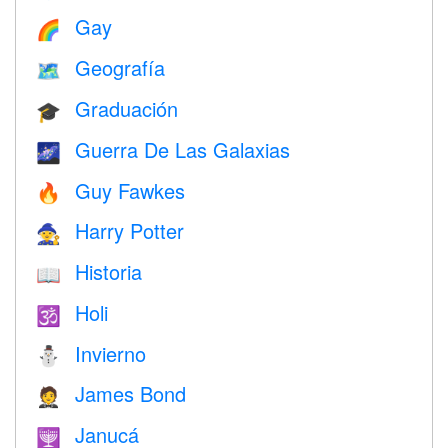
Gay
🌈
Geografía
🗺
Graduación
🎓
Guerra De Las Galaxias
🌌
Guy Fawkes
🔥
Harry Potter
🧙
Historia
📖
Holi
🕉
Invierno
⛄
James Bond
🤵
Janucá
🕎