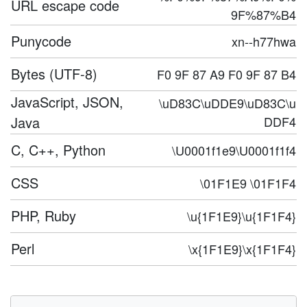
URL escape code
9F%87%B4
Punycode
xn--h77hwa
Bytes (UTF-8)
F0 9F 87 A9 F0 9F 87 B4
JavaScript, JSON,
\uD83C\uDDE9\uD83C\u
Java
DDF4
C, C++, Python
\U0001f1e9\U0001f1f4
CSS
\01F1E9 \01F1F4
PHP, Ruby
\u{1F1E9}\u{1F1F4}
Perl
\x{1F1E9}\x{1F1F4}