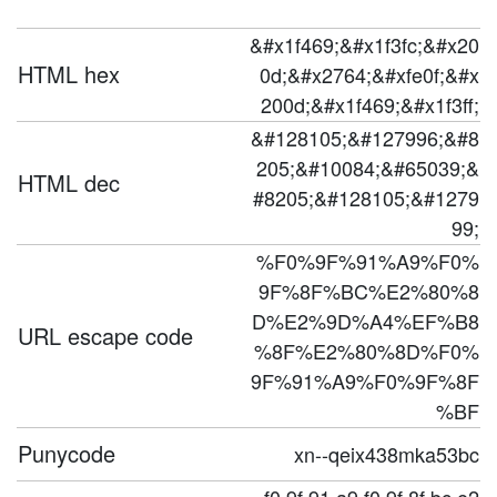
&#x1f469;&#x1f3fc;&#x20
HTML hex
0d;&#x2764;&#xfe0f;&#x
200d;&#x1f469;&#x1f3ff;
&#128105;&#127996;&#8
205;&#10084;&#65039;&
HTML dec
#8205;&#128105;&#1279
99;
%F0%9F%91%A9%F0%
9F%8F%BC%E2%80%8
D%E2%9D%A4%EF%B8
URL escape code
%8F%E2%80%8D%F0%
9F%91%A9%F0%9F%8F
%BF
Punycode
xn--qeix438mka53bc