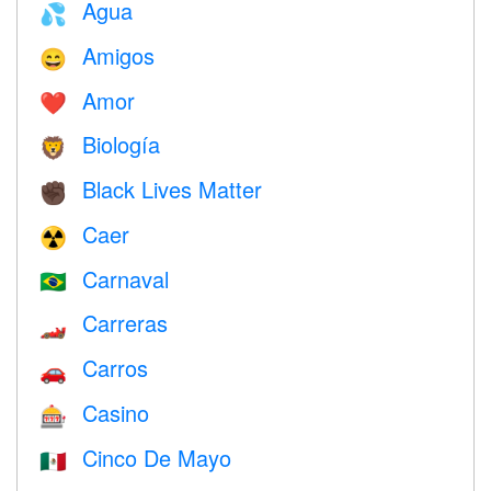
Agua
💦
Amigos
😄
Amor
❤️️
Biología
🦁
Black Lives Matter
✊🏿
Caer
☢️
Carnaval
🇧🇷
Carreras
🏎
Carros
🚗
Casino
🎰
Cinco De Mayo
🇲🇽