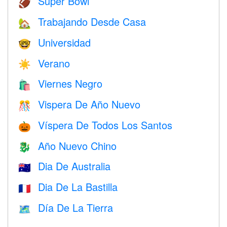
Super Bowl
🏈
Trabajando Desde Casa
🏡
Universidad
🤓
Verano
☀️
Viernes Negro
🛍
Vispera De Año Nuevo
🎊
Víspera De Todos Los Santos
🎃
Año Nuevo Chino
🐉
Dia De Australia
🇦🇺
Dia De La Bastilla
🇫🇷
Día De La Tierra
🗺️