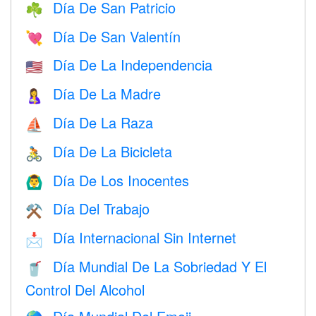
Día De San Patricio
☘️
Día De San Valentín
💘
Día De La Independencia
🇺🇸
Día De La Madre
🤱
Día De La Raza
⛵️
Día De La Bicicleta
🚴
Día De Los Inocentes
🙆‍♂️
Día Del Trabajo
⚒️
Día Internacional Sin Internet
📩
Día Mundial De La Sobriedad Y El
🥤
Control Del Alcohol