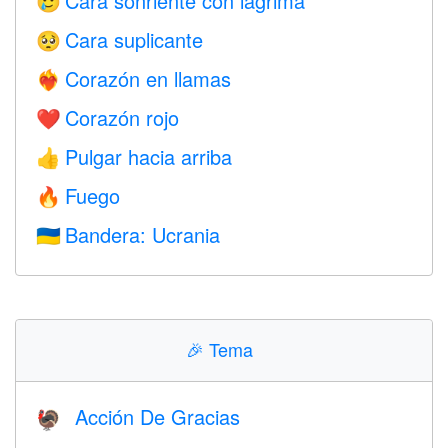
Cara sonriente con lágrima
🥲
Cara suplicante
🥺
Corazón en llamas
❤️‍🔥
Corazón rojo
❤️
Pulgar hacia arriba
👍
Fuego
🔥
Bandera: Ucrania
🇺🇦
🎉
Tema
Acción De Gracias
🦃