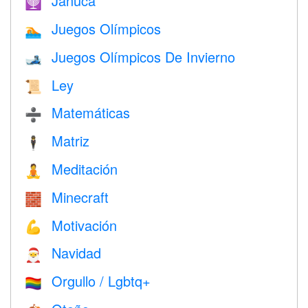
Janucá
🕎
Juegos Olímpicos
🏊
Juegos Olímpicos De Invierno
🎿
Ley
📜
Matemáticas
➗
Matriz
🕴️
Meditación
🧘
Minecraft
🧱
Motivación
💪
Navidad
🎅
Orgullo / Lgbtq+
🏳️‍🌈