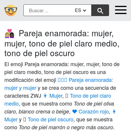
ES
Pareja enamorada: mujer,
👩🏼‍❤️‍👩🏿
mujer, tono de piel claro medio,
tono de piel oscuro
El emoji Pareja enamorada: mujer, mujer, tono de
piel claro medio, tono de piel oscuro es una
modificación del emoji
👩‍❤️‍👩 Pareja enamorada:
mujer y mujer
y se crea como una secuencia de
caracteres ZWJ
👩 Mujer
,
🏼 Tono de piel claro
medio
, que se muestra como
Tono de piel oliva
,
❤️ Corazón rojo
,
👩
claro, blanco crema o beige
Mujer
y
🏿 Tono de piel oscuro
, que se muestra
como
.
Tono de piel marrón o negro más oscuro