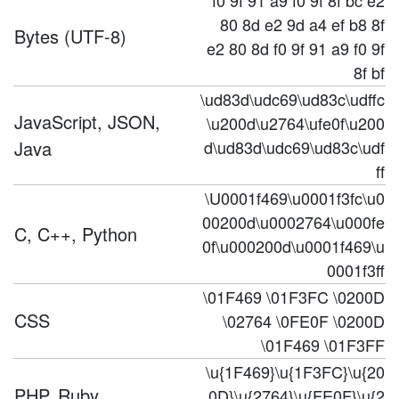
f0 9f 91 a9 f0 9f 8f bc e2
80 8d e2 9d a4 ef b8 8f
Bytes (UTF-8)
e2 80 8d f0 9f 91 a9 f0 9f
8f bf
\ud83d\udc69\ud83c\udffc
JavaScript, JSON,
\u200d\u2764\ufe0f\u200
Java
d\ud83d\udc69\ud83c\udf
ff
\U0001f469\u0001f3fc\u0
00200d\u0002764\u000fe
C, C++, Python
0f\u000200d\u0001f469\u
0001f3ff
\01F469 \01F3FC \0200D
CSS
\02764 \0FE0F \0200D
\01F469 \01F3FF
\u{1F469}\u{1F3FC}\u{20
PHP, Ruby
0D}\u{2764}\u{FE0F}\u{2