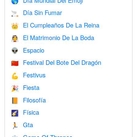
Día Mundial Del Emoji
🌎
Día Sin Fumar
🚬
El Cumpleaños De La Reina
👑
El Matrimonio De La Boda
👰
Espacio
👽
Festival Del Bote Del Dragón
🇨🇳
Festivus
💪
Fiesta
🎉
Filosofía
📙
Física
🌠
Gta
🏃