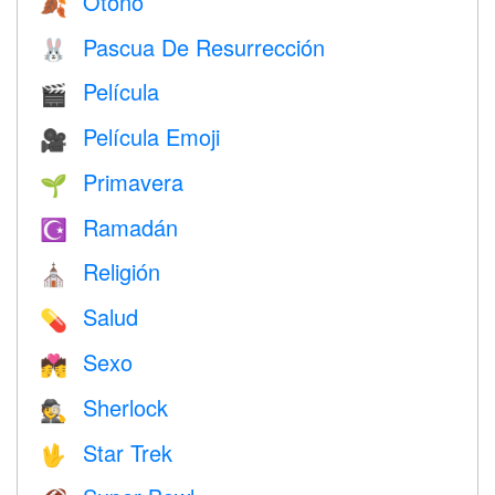
Otoño
🍂
Pascua De Resurrección
🐰
Película
🎬
Película Emoji
🎥
Primavera
🌱
Ramadán
☪️
Religión
⛪️
Salud
💊
Sexo
💏
Sherlock
🕵️
Star Trek
🖖