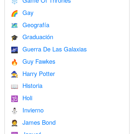
Game Of Thrones
❄️
Gay
🌈
Geografía
🗺
Graduación
🎓
Guerra De Las Galaxias
🌌
Guy Fawkes
🔥
Harry Potter
🧙
Historia
📖
Holi
🕉
Invierno
⛄
James Bond
🤵