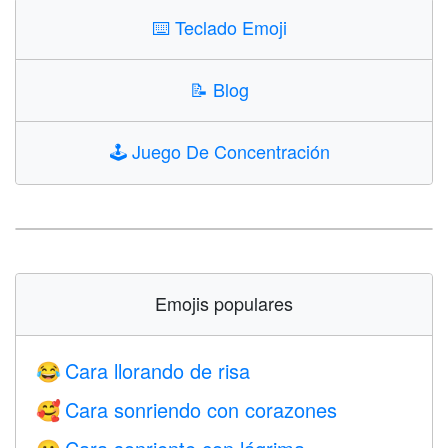
⌨️
Teclado Emoji
📝
Blog
🕹️
Juego De Concentración
Emojis populares
Cara llorando de risa
😂
Cara sonriendo con corazones
🥰