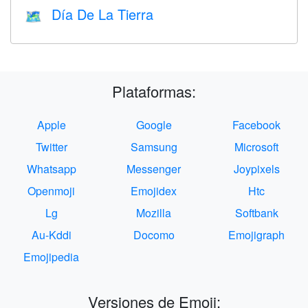
Día De La Tierra
🗺️
Plataformas:
Apple
Google
Facebook
Twitter
Samsung
Microsoft
Whatsapp
Messenger
Joypixels
Openmoji
Emojidex
Htc
Lg
Mozilla
Softbank
Au-Kddi
Docomo
Emojigraph
Emojipedia
Versiones de Emoji: