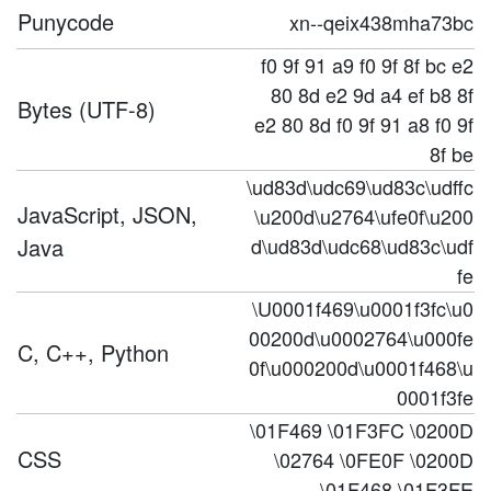
Punycode
xn--qeix438mha73bc
f0 9f 91 a9 f0 9f 8f bc e2
80 8d e2 9d a4 ef b8 8f
Bytes (UTF-8)
e2 80 8d f0 9f 91 a8 f0 9f
8f be
\ud83d\udc69\ud83c\udffc
JavaScript, JSON,
\u200d\u2764\ufe0f\u200
Java
d\ud83d\udc68\ud83c\udf
fe
\U0001f469\u0001f3fc\u0
00200d\u0002764\u000fe
C, C++, Python
0f\u000200d\u0001f468\u
0001f3fe
\01F469 \01F3FC \0200D
CSS
\02764 \0FE0F \0200D
\01F468 \01F3FE