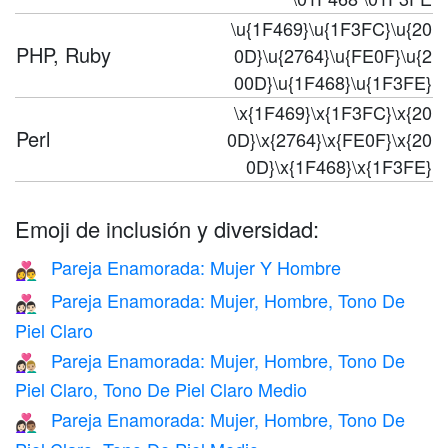
\u{1F469}\u{1F3FC}\u{20
PHP, Ruby
0D}\u{2764}\u{FE0F}\u{2
00D}\u{1F468}\u{1F3FE}
\x{1F469}\x{1F3FC}\x{20
Perl
0D}\x{2764}\x{FE0F}\x{20
0D}\x{1F468}\x{1F3FE}
Emoji de inclusión y diversidad:
Pareja Enamorada: Mujer Y Hombre
👩‍❤️‍👨
Pareja Enamorada: Mujer, Hombre, Tono De
👩🏻‍❤️‍👨🏻
Piel Claro
Pareja Enamorada: Mujer, Hombre, Tono De
👩🏻‍❤️‍👨🏼
Piel Claro, Tono De Piel Claro Medio
Pareja Enamorada: Mujer, Hombre, Tono De
👩🏻‍❤️‍👨🏽