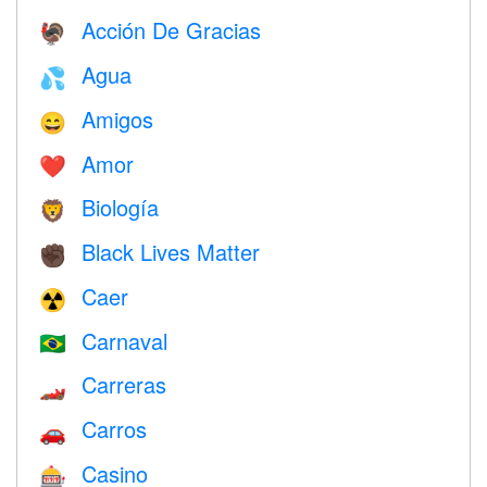
Acción De Gracias
🦃
Agua
💦
Amigos
😄
Amor
❤️️
Biología
🦁
Black Lives Matter
✊🏿
Caer
☢️
Carnaval
🇧🇷
Carreras
🏎
Carros
🚗
Casino
🎰