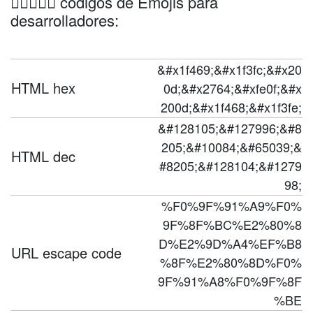
👩🏼‍❤️‍👨🏾 códigos de Emojis para
desarrolladores:
&#x1f469;&#x1f3fc;&#x20
HTML hex
0d;&#x2764;&#xfe0f;&#x
200d;&#x1f468;&#x1f3fe;
&#128105;&#127996;&#8
205;&#10084;&#65039;&
HTML dec
#8205;&#128104;&#1279
98;
%F0%9F%91%A9%F0%
9F%8F%BC%E2%80%8
D%E2%9D%A4%EF%B8
URL escape code
%8F%E2%80%8D%F0%
9F%91%A8%F0%9F%8F
%BE