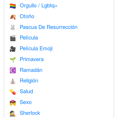
Orgullo / Lgbtq+
🏳️‍🌈
Otoño
🍂
Pascua De Resurrección
🐰
Película
🎬
Película Emoji
🎥
Primavera
🌱
Ramadán
☪️
Religión
⛪️
Salud
💊
Sexo
💏
Sherlock
🕵️