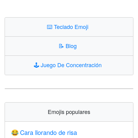
⌨️
Teclado Emoji
📝
Blog
🕹️
Juego De Concentración
Emojis populares
Cara llorando de risa
😂