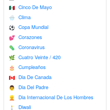
Cinco De Mayo
🇲🇽
Clima
🌧
Copa Mundial
⚽
Corazones
💕
Coronavirus
🦠
Cuatro Veinte / 420
🌿
Cumpleaños
🎂
Dia De Canada
🇨🇦
Dia Del Padre
👨
Dia Internacional De Los Hombres
👱
Diwali
🕯