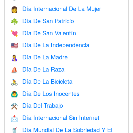
Día Internacional De La Mujer
👩
Día De San Patricio
☘️
Día De San Valentín
💘
Día De La Independencia
🇺🇸
Día De La Madre
🤱
Día De La Raza
⛵️
Día De La Bicicleta
🚴
Día De Los Inocentes
🙆‍♂️
Día Del Trabajo
⚒️
Día Internacional Sin Internet
📩
Día Mundial De La Sobriedad Y El
🥤