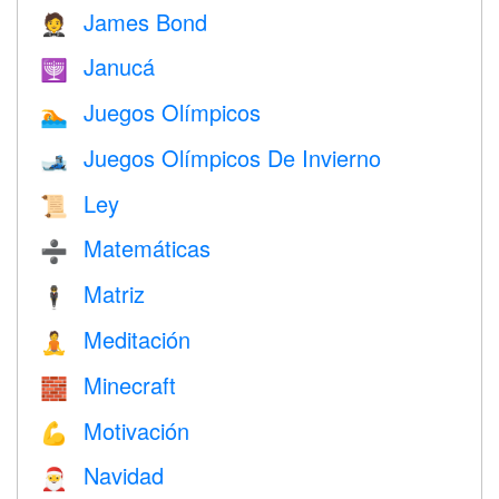
James Bond
🤵
Janucá
🕎
Juegos Olímpicos
🏊
Juegos Olímpicos De Invierno
🎿
Ley
📜
Matemáticas
➗
Matriz
🕴️
Meditación
🧘
Minecraft
🧱
Motivación
💪
Navidad
🎅