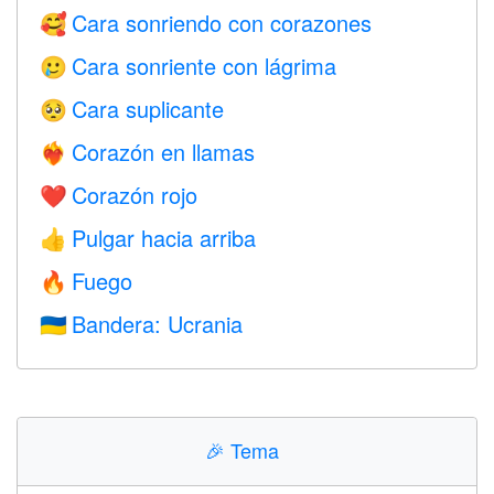
Cara sonriendo con corazones
🥰
Cara sonriente con lágrima
🥲
Cara suplicante
🥺
Corazón en llamas
❤️‍🔥
Corazón rojo
❤️
Pulgar hacia arriba
👍
Fuego
🔥
Bandera: Ucrania
🇺🇦
🎉
Tema