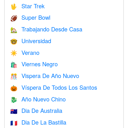
Star Trek
🖖
Super Bowl
🏈
Trabajando Desde Casa
🏡
Universidad
🤓
Verano
☀️
Viernes Negro
🛍
Vispera De Año Nuevo
🎊
Víspera De Todos Los Santos
🎃
Año Nuevo Chino
🐉
Dia De Australia
🇦🇺
Dia De La Bastilla
🇫🇷