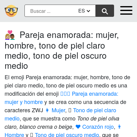
ES
Pareja enamorada: mujer,
👩🏼‍❤️‍👨🏾
hombre, tono de piel claro
medio, tono de piel oscuro
medio
El emoji Pareja enamorada: mujer, hombre, tono de
piel claro medio, tono de piel oscuro medio es una
modificación del emoji
👩‍❤️‍👨 Pareja enamorada:
mujer y hombre
y se crea como una secuencia de
caracteres ZWJ
👩 Mujer
,
🏼 Tono de piel claro
medio
, que se muestra como
Tono de piel oliva
,
❤️ Corazón rojo
,
👨
claro, blanco crema o beige
Hombre
y
🏾 Tono de piel oscuro medio
, que se