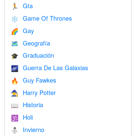
Gta
🏃
Game Of Thrones
❄️
Gay
🌈
Geografía
🗺
Graduación
🎓
Guerra De Las Galaxias
🌌
Guy Fawkes
🔥
Harry Potter
🧙
Historia
📖
Holi
🕉
Invierno
⛄