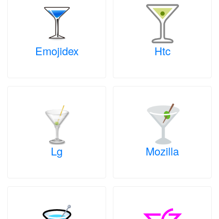
Emojidex
Htc
Lg
Mozilla