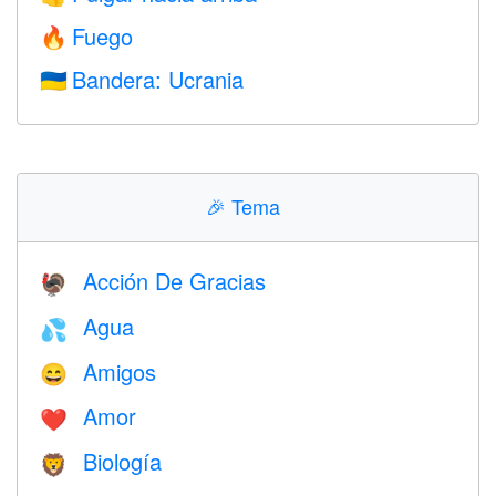
Fuego
🔥
Bandera: Ucrania
🇺🇦
🎉
Tema
Acción De Gracias
🦃
Agua
💦
Amigos
😄
Amor
❤️️
Biología
🦁