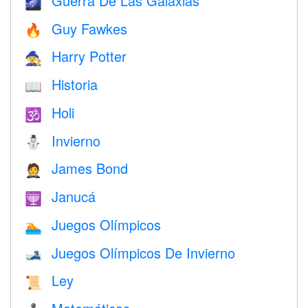
Guerra De Las Galaxias
🌌
Guy Fawkes
🔥
Harry Potter
🧙
Historia
📖
Holi
🕉
Invierno
⛄
James Bond
🤵
Janucá
🕎
Juegos Olímpicos
🏊
Juegos Olímpicos De Invierno
🎿
Ley
📜