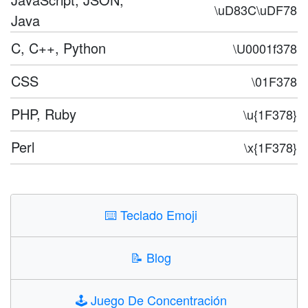
\uD83C\uDF78
Java
C, C++, Python
\U0001f378
CSS
\01F378
PHP, Ruby
\u{1F378}
Perl
\x{1F378}
⌨️
Teclado Emoji
📝
Blog
🕹️
Juego De Concentración