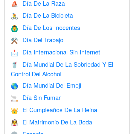
Día De La Raza
⛵️
Día De La Bicicleta
🚴
Día De Los Inocentes
🙆‍♂️
Día Del Trabajo
⚒️
Día Internacional Sin Internet
📩
Día Mundial De La Sobriedad Y El
🥤
Control Del Alcohol
Día Mundial Del Emoji
🌎
Día Sin Fumar
🚬
El Cumpleaños De La Reina
👑
El Matrimonio De La Boda
👰
Espacio