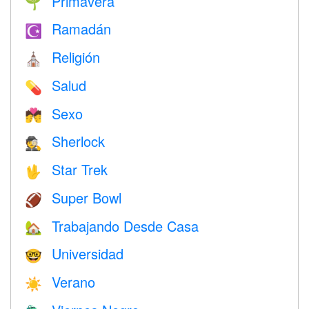
Primavera
🌱
Ramadán
☪️
Religión
⛪️
Salud
💊
Sexo
💏
Sherlock
🕵️
Star Trek
🖖
Super Bowl
🏈
Trabajando Desde Casa
🏡
Universidad
🤓
Verano
☀️