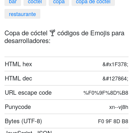
bar
cóctel
copa
copa de cóctel
restaurante
Copa de cóctel 🍸 códigos de Emojis para
desarrolladores:
HTML hex
&#x1F378;
HTML dec
&#127864;
URL escape code
%F0%9F%8D%B8
Punycode
xn--vj8h
Bytes (UTF-8)
F0 9F 8D B8
JavaScript, JSON,