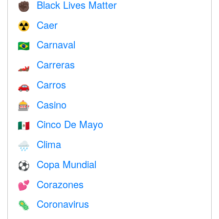
Black Lives Matter
✊🏿
Caer
☢️
Carnaval
🇧🇷
Carreras
🏎
Carros
🚗
Casino
🎰
Cinco De Mayo
🇲🇽
Clima
🌧
Copa Mundial
⚽
Corazones
💕
Coronavirus
🦠