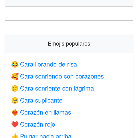
Emojis populares
Cara llorando de risa
😂
Cara sonriendo con corazones
🥰
Cara sonriente con lágrima
🥲
Cara suplicante
🥺
Corazón en llamas
❤️‍🔥
Corazón rojo
❤️
Pulgar hacia arriba
👍