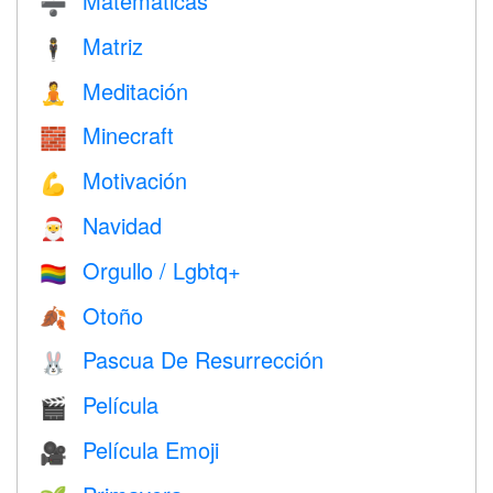
Matemáticas
➗
Matriz
🕴️
Meditación
🧘
Minecraft
🧱
Motivación
💪
Navidad
🎅
Orgullo / Lgbtq+
🏳️‍🌈
Otoño
🍂
Pascua De Resurrección
🐰
Película
🎬
Película Emoji
🎥