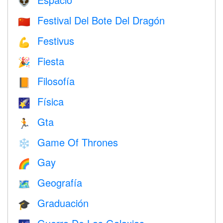
👽
Festival Del Bote Del Dragón
🇨🇳
Festivus
💪
Fiesta
🎉
Filosofía
📙
Física
🌠
Gta
🏃
Game Of Thrones
❄️
Gay
🌈
Geografía
🗺
Graduación
🎓