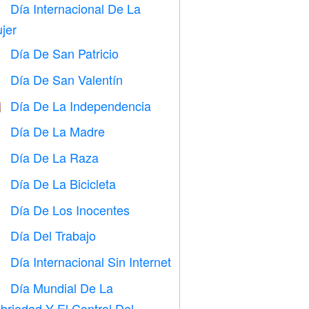
Día Internacional De La

jer
Día De San Patricio
️
Día De San Valentín

Día De La Independencia

Día De La Madre

Día De La Raza
️
Día De La Bicicleta

Día De Los Inocentes
️
Día Del Trabajo
️
Día Internacional Sin Internet

Día Mundial De La

briedad Y El Control Del