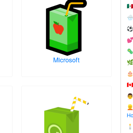
🇲



Microsoft


🇨


Ho
