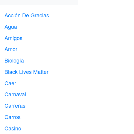
Acción De Gracias

Agua

Amigos

Amor
️
Biología

Black Lives Matter

Caer
️
Carnaval

Carreras

Carros

Casino
