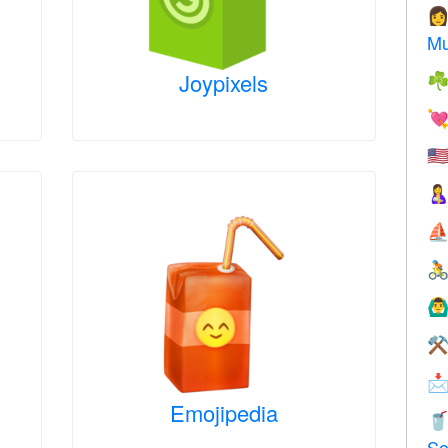

Mu
Joypixels
☘

🇺

⛵

🙆‍♂
⚒

Emojipedia

So