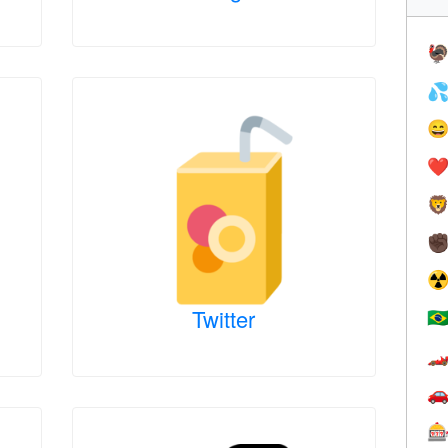



❤️

✊
☢
Twitter
🇧


