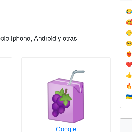



le Iphone, Android y otras

❤️‍
❤


🇺
Google