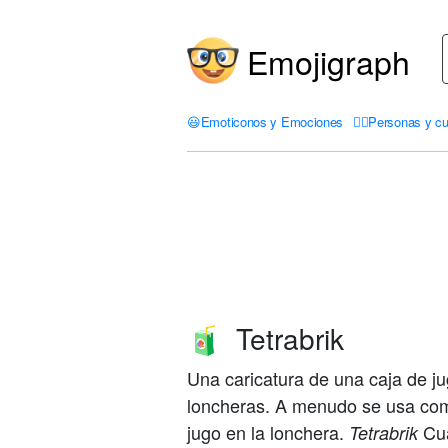
Emojigraph
😃
Emoticonos y Emociones
🤦‍♀️
Personas y cu
Tetrabrik
🧃
Una caricatura de una caja de
loncheras. A menudo se usa como
jugo en la lonchera.
Cua
Tetrabrik