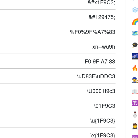
&#x1F9C3;
❄
&#129475;

%F0%9F%A7%83


xn--wu9h

F0 9F A7 83

\uD83E\uDDC3

\U0001f9c3


\01F9C3
\u{1F9C3}

\x{1F9C3}
