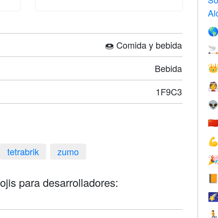
Al

🍩 Comida y bebida

Bebida


1F9C3

🇨

tetrabrik
zumo


ojis para desarrolladores:

