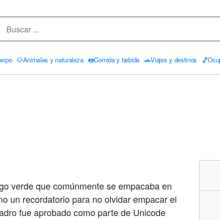
erpo
🐶
Animales y naturaleza
🍩
Comida y bebida
🚗
Viajes y destinos
🏀
Ocu
 jugo verde que comúnmente se empacaba en
 un recordatorio para no olvidar empacar el
dro fue aprobado como parte de Unicode