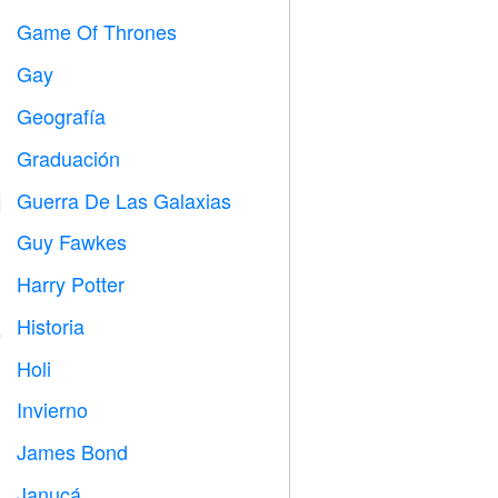
Game Of Thrones
️
Gay

Geografía

Graduación

Guerra De Las Galaxias

Guy Fawkes

Harry Potter

Historia

Holi

Invierno
⛄
James Bond

Janucá
