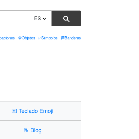
ES
paciones
💎
Objetos
✅
Símbolos
🏁
Banderas
⌨️
Teclado Emoji
📝
Blog